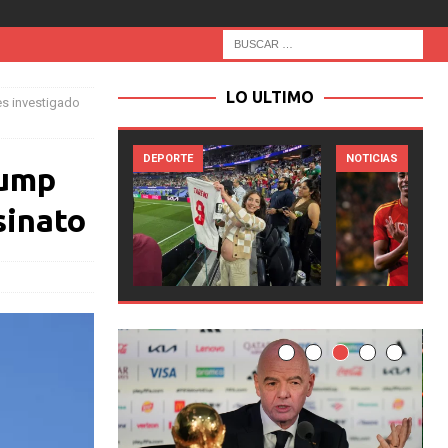
LO ULTIMO
s investigado
RTE
NOTICIAS
NOTICIAS
rump
sinato