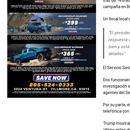
tras ser retir
campaña en But
Un fiscal loca
“El preside
respuesta d
bien y est
detalles”.
El Servicio Se
Dos funcionari
investigación e
agentes del Se
Por su parte, e
telefónica con
Trump mostraba
último antes d