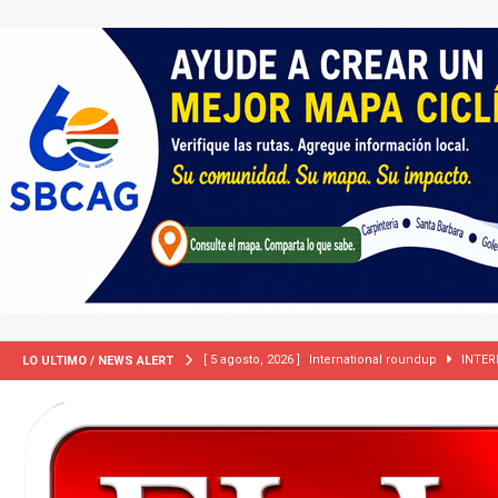
[ 5 agosto, 2026 ]
International roundup
INTER
LO ULTIMO / NEWS ALERT
[ 5 agosto, 2026 ]
Central Coast roundup
LOCA
[ 2 julio, 2024 ]
Colombia apaga el ‘efecto Vini’. B
[ 29 marzo, 2024 ]
Corte Suprema levanta suspensi