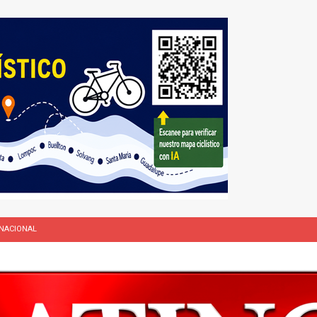
NACIONAL
L
rasil 1 – Colombia 1
DEPORTE
ón a ley de Texas que permite a la policía detener a migrantes