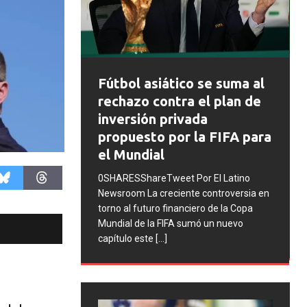
FIFA abre expedientes
co se suma al
disciplinarios contra
ra el plan de
Argentina tras los
vada
incidentes en la final del
r la FIFA para
Mundial 2026
0SHARESShareTweet Por El Latino
 Por El Latino
Newsroom La FIFA inició una serie de
nte controversia en
procesos disciplinarios contra la
nciero de la Copa
Asociación del Fútbol Argentino (AFA),
 sumó un nuevo
cuatro integrantes de la selección
[...]