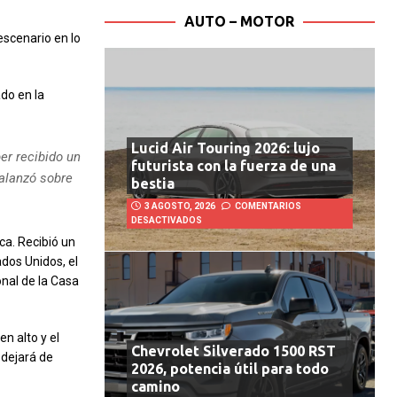
AUTO – MOTOR
escenario en lo
do en la
Lucid Air Touring 2026: lujo
er recibido un
futurista con la fuerza de una
balanzó sobre
bestia
3 AGOSTO, 2026
COMENTARIOS
DESACTIVADOS
ca. Recibió un
ados Unidos, el
nal de la Casa
n alto y el
Chevrolet Silverado 1500 RST
 dejará de
2026, potencia útil para todo
camino