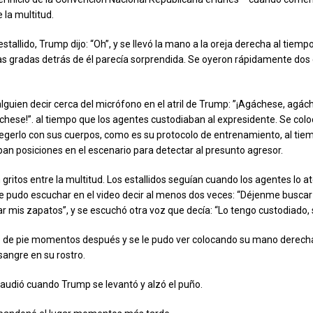
e la multitud.
estallido, Trump dijo: “Oh”, y se llevó la mano a la oreja derecha al tiemp
s gradas detrás de él parecía sorprendida. Se oyeron rápidamente dos 
lguien decir cerca del micrófono en el atril de Trump: ”¡Agáchese, agác
hese!”. al tiempo que los agentes custodiaban al expresidente. Se col
tegerlo con sus cuerpos, como es su protocolo de entrenamiento, al tie
n posiciones en el escenario para detectar al presunto agresor.
gritos entre la multitud. Los estallidos seguían cuando los agentes lo a
le pudo escuchar en el video decir al menos dos veces: “Déjenme buscar
 mis zapatos”, y se escuchó otra voz que decía: “Lo tengo custodiado, 
 de pie momentos después y se le pudo ver colocando su mano derecha 
sangre en su rostro.
laudió cuando Trump se levantó y alzó el puño.