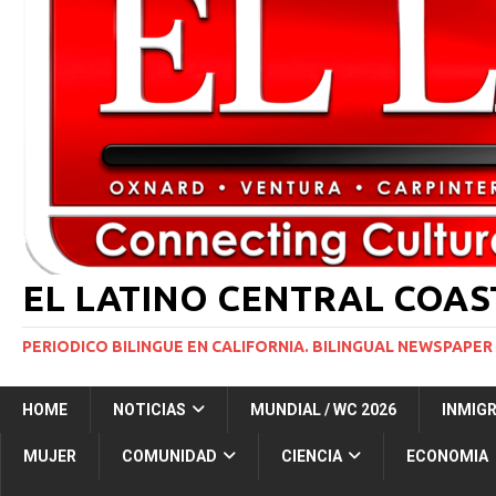
INMIGRACIÓN
[ 1 marzo, 2024 ]
Potente tormenta invernal desat
[ 6 agosto, 2026 ]
Trump firma dos medidas ejecuti
NACIONALES
[ 5 agosto, 2026 ]
Resumen internacional
INT
EL LATINO CENTRAL COA
PERIODICO BILINGUE EN CALIFORNIA. BILINGUAL NEWSPAPER 
HOME
NOTICIAS
MUNDIAL / WC 2026
INMIG
MUJER
COMUNIDAD
CIENCIA
ECONOMIA