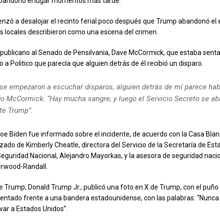
bandonó el lugar momentos más tarde.
enzó a desalojar el recinto ferial poco después que Trump abandonó el 
s locales describieron como una escena del crimen.
epublicano al Senado de Pensilvania, Dave McCormick, que estaba senta
ijo a Politico que parecía que alguien detrás de él recibió un disparo.
 se empezaron a escuchar disparos, alguien detrás de mí parece hab
ijo McCormick. “Hay mucha sangre, y luego el Servicio Secreto se a
te Trump”.
Joe Biden fue informado sobre el incidente, de acuerdo con la Casa Blan
zado de Kimberly Cheatle, directora del Servicio de la Secretaría de Est
Seguridad Nacional, Alejandro Mayorkas, y la asesora de seguridad nacio
erwood-Randall.
e Trump, Donald Trump Jr., publicó una foto en X de Trump, con el puño e
entado frente a una bandera estadounidense, con las palabras: “Nunca
lvar a Estados Unidos”.