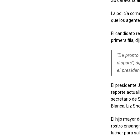
Su caravana a
La policía com
que los agente
El candidato r
primera fila, d
“De pronto
disparo”, d
el presiden
El presidente 
reporte actuali
secretario de 
Blanca, Liz Sh
El hijo mayor d
rostro ensangr
luchar para sa