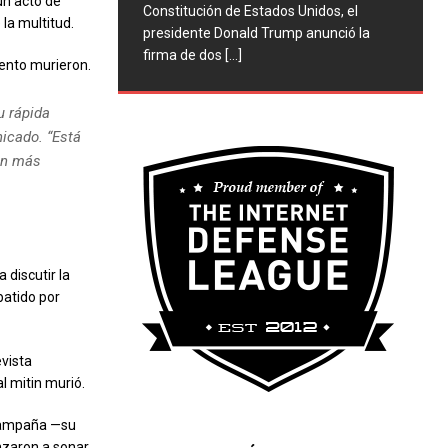
un acto de
Constitución de Estados Unidos, el
la multitud.
presidente Donald Trump anunció la
firma de dos
[...]
vento murieron.
u rápida
nicado. “Está
án más
discutir la
batido por
evista
l mitin murió.
 campaña —su
nzaron a sonar