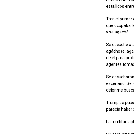
estallidos entr
Tras el primer 
que ocupaba la
y se agachó.
Se escuchó a a
agáchese, agác
de él para pro
agentes tomaba
Se escucharon 
escenario. Se 
déjenme buscar
Trump se puso
parecía haber 
La multitud ap