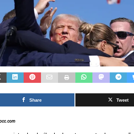
Las Islas Malvinas y el
deporte: una historia de
identidad, memoria y
Fútbol asiáti
pasión nacional
rechazo cont
0SHARESShareTweet Por El Latino
inversión pri
Newsroom El deporte ha sido, a lo largo
propuesto po
de la historia, mucho más que una
el Mundial
competencia entre equipos o atletas. En
[...]
0SHARESShareTweet
Newsroom La crecie
torno al futuro fina
Mundial de la FIFA
Share
Tweet
capítulo este
[...]
nocc.com