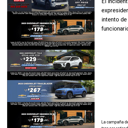
El inciden
expresiden
intento de
funcionari
La campaña de