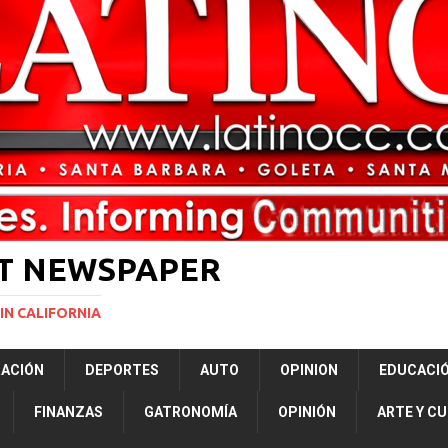
ará la mayor nevada en lo que va del año en California
NACIONALES
vas para restringir la ciudadanía por nacimiento y el “turismo de parto”
ERNACIONAL
ST NEWSPAPER
IN CALIFORNIA
RACIÓN
DEPORTES
AUTO
OPINION
EDUCACI
FINANZAS
GATRONOMÍA
OPINIÓN
ARTE Y C