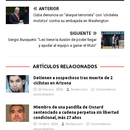
ANTERIOR
Cuba denuncia un “ataque terrorista” con ‘cócteles
molotov’ contra su embajada en Washington
SIGUIENTE
Sergio Busquets: “Leo tiene la ilusión de poder llegar
y ayudar al equipo a ganar el título”
ARTÍCULOS RELACIONADOS
Detienen a sospechoso tras muerte de 2
ciclistas en Arizona
26 febrero, 2023
Redaccion
Comentarios
desactivados
Miembro de una pandilla de Oxnard
sentenciado a cadena perpetua sin libertad
condicional, más 27 años
13 abril, 2024
Redaccion
Comentarios
desactivados