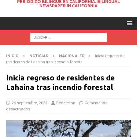
PERIODICO BILINGUE EN CALIFORNIA. BILINGUAL
NEWSPAPER IN CALIFORNIA
INICIO
NOTICIAS
NACIONALES
Inicia regreso de
residentes de Lahaina tras incendio forestal
Inicia regreso de residentes de
Lahaina tras incendio forestal
26 septiembre, 2023
Redaccion
Comentarios
desactivados