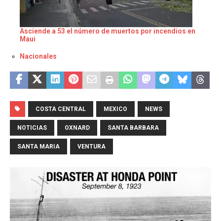
Asciende a 53 el número de muertos por incendios en
Maui
Respecto a
Nacionales
COSTA CENTRAL
MEXICO
NEWS
NOTICIAS
OXNARD
SANTA BARBARA
SANTA MARIA
VENTURA