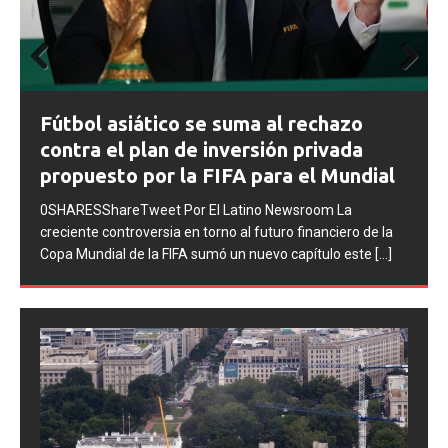
Prev
Next
FIFA abre expedientes disciplinarios
ious
contra Argentina tras los incidentes en
la final del Mundial 2026
0SHARESShareTweet Por El Latino Newsroom La FIFA
inició una serie de procesos disciplinarios contra la
Asociación del Fútbol Argentino (AFA), cuatro integrantes
de la selección
[...]