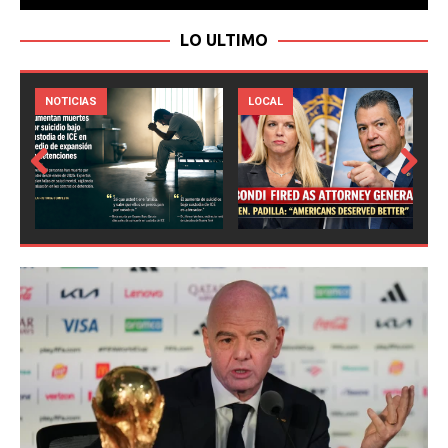
LO ULTIMO
LOCAL
NOTICIAS
Prev
Next
ious