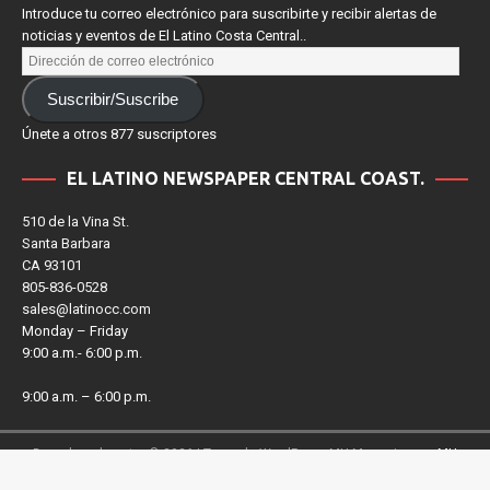
from El Latino Central Coast Newspaper.
Introduce tu correo electrónico para suscribirte y recibir alertas de
noticias y eventos de El Latino Costa Central..
Suscribir/Suscribe
Únete a otros 877 suscriptores
EL LATINO NEWSPAPER CENTRAL COAST.
510 de la Vina St.
Santa Barbara
CA 93101
805-836-0528
sales@latinocc.com
Monday – Friday
9:00 a.m.- 6:00 p.m.
9:00 a.m. – 6:00 p.m.
Derechos de autor © 2026 | Tema de WordPress MH Magazine por
MH
Themes