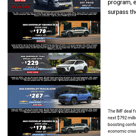
program, 
surpass the
The IMF deal f
next $792 mill
boosting confi
economic crisi