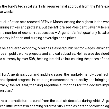
 the fund’s technical staff still requires final approval from the IMF’s e
ke weeks.
nual inflation rate reached 287% in March, among the highest in the wo
rring strikes and protests. But the IMF praised President Javier Milei’s l
 a number of economic successes — Argentina’s first quarterly fiscal su
monthly inflation and surging sovereign bond prices.
e beleaguered economy, Milei has slashed public sector wages, elimin
frozen public works projects and and cut subsidies. He has also devalued
 currency by over 50%, helping it stabilize but causing the prices of ba
l for Argentina’s poor and middle classes, the market-friendly overhaul 
-anticipated progress in restoring macroeconomic stability and bringing
track,” the IMF said, thanking Argentine authorities for “the decisive im
ion plan.”
ks a dramatic turn-around from the past six decades during which Arg
wed little interest in enacting reforms stipulated as part of borrowing 