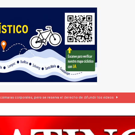
 cámaras corporales, pero se reserva el derecho de difundir los videos
dí firman pacto de defensa mutua ante escalada de tensiones en Oriente Medio