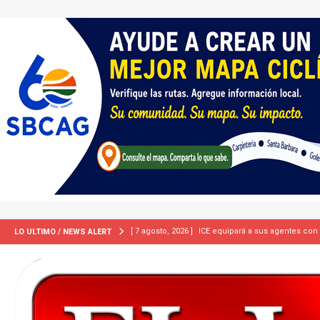
[ 7 agosto, 2026 ]
ICE equipará a sus agentes con
LO ULTIMO / NEWS ALERT
INMIGRACIÓN
[ 7 agosto, 2026 ]
Turquía, Pakistán y Arabia Sau
INTERNACIONAL