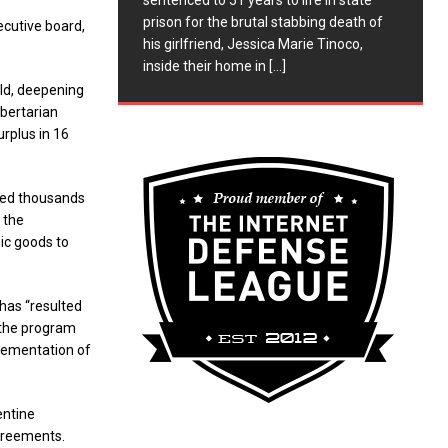
sentenced to 51 years to life in state
prison for the brutal stabbing death of
xecutive board,
his girlfriend, Jessica Marie Tinoco,
inside their home in
[...]
rld, deepening
ibertarian
rplus in 16
ated thousands
 the
sic goods to
has “resulted
 the program
plementation of
entine
agreements.