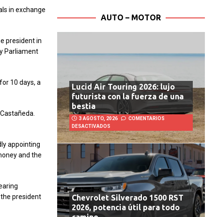
als in exchange
AUTO – MOTOR
 president in
y Parliament
or 10 days, a
Lucid Air Touring 2026: lujo
futurista con la fuerza de una
bestia
o Castañeda.
3 AGOSTO, 2026
COMENTARIOS
DESACTIVADOS
dly appointing
 money and the
earing
 the president
Chevrolet Silverado 1500 RST
2026, potencia útil para todo
camino