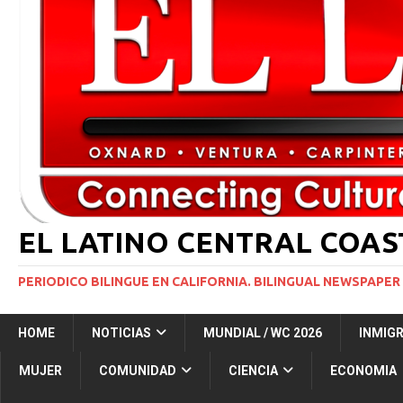
[ 2 julio, 2024 ]
Colombia apaga el ‘efecto Vini’. B
[ 29 marzo, 2024 ]
Corte Suprema levanta suspensi
INMIGRACIÓN
[ 1 marzo, 2024 ]
Potente tormenta invernal desat
[ 7 agosto, 2026 ]
Simi Valley Man Sentenced to 51 
[ 7 agosto, 2026 ]
El primer hábitat submarino en
EL LATINO CENTRAL COA
PERIODICO BILINGUE EN CALIFORNIA. BILINGUAL NEWSPAPER 
HOME
NOTICIAS
MUNDIAL / WC 2026
INMIG
MUJER
COMUNIDAD
CIENCIA
ECONOMIA