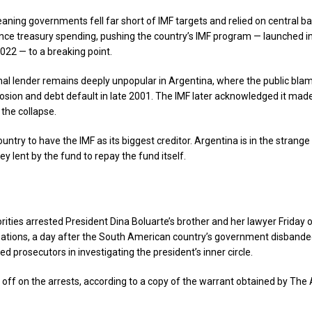
leaning governments fell far short of IMF targets and relied on central 
nance treasury spending, pushing the country’s IMF program — launched 
022 — to a breaking point.
nal lender remains deeply unpopular in Argentina, where the public blame
sion and debt default in late 2001. The IMF later acknowledged it mad
 the collapse.
 country to have the IMF as its biggest creditor. Argentina is in the strange
y lent by the fund to repay the fund itself.
rities arrested President Dina Boluarte’s brother and her lawyer Friday o
ations, a day after the South American country’s government disbanded
ted prosecutors in investigating the president’s inner circle.
 off on the arrests, according to a copy of the warrant obtained by The