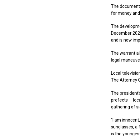
The document a
for money and 
The developmen
December 2022
and is now impr
The warrant al
legal maneuver 
Local televisi
The Attorney Ge
The president’
prefects — loca
gathering of si
“I am innocent
sunglasses, a f
is the youngest 