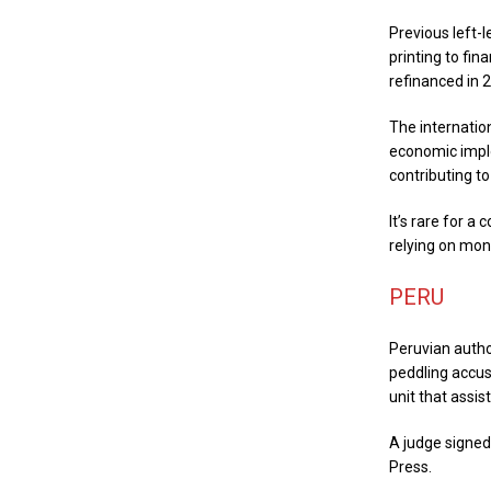
Previous left-
printing to fi
refinanced in 2
The internatio
economic implo
contributing to
It’s rare for a
relying on mone
PERU
Peruvian autho
peddling accus
unit that assis
A judge signed
Press.