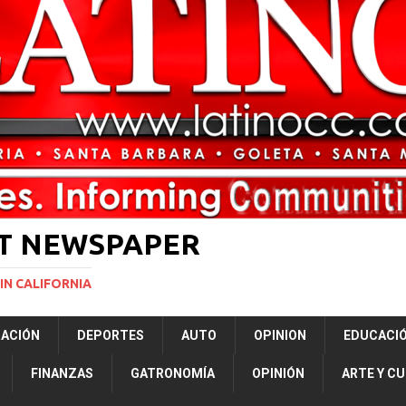
rasil 1 – Colombia 1
DEPORTE
ón a ley de Texas que permite a la policía detener a migrantes
ará la mayor nevada en lo que va del año en California
NACIONALES
Years to Life for Murdering Girlfriend in Front of Her Children
LOCAL
 décadas promete impulsar la investigación oceánica en EE. UU.
CIENCIA
ST NEWSPAPER
IN CALIFORNIA
RACIÓN
DEPORTES
AUTO
OPINION
EDUCACI
FINANZAS
GATRONOMÍA
OPINIÓN
ARTE Y C