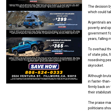
The decision by
which could ta
Argentina’s an
poverty and spu
government for
years, falling 
To overhaul th
of state jobs, 
nosediving peso
skyrocket.
Although bruta
in faster-than
firmly back on 
their stabilizat
The praise mar
politicians sho