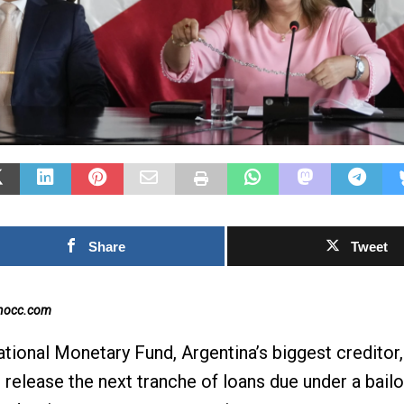
Las Islas Malvinas y el
deporte: una historia de
identidad, memoria y
Fútbol asiático
pasión nacional
rechazo contra 
0SHARESShareTweet Por El Latino
inversión priva
Newsroom El deporte ha sido, a lo largo
propuesto por l
de la historia, mucho más que una
el Mundial
competencia entre equipos o atletas. En
[...]
0SHARESShareTweet Po
Share
Tweet
Newsroom La creciente
torno al futuro financi
Mundial de la FIFA sum
inocc.com
capítulo este
[...]
ational Monetary Fund, Argentina’s biggest creditor
release the next tranche of loans due under a bailo