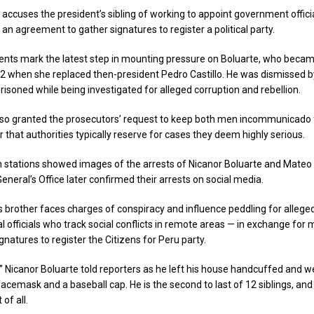
ccuses the president’s sibling of working to appoint government offici
an agreement to gather signatures to register a political party.
ts mark the latest step in mounting pressure on Boluarte, who became
 when she replaced then-president Pedro Castillo. He was dismissed b
isoned while being investigated for alleged corruption and rebellion.
so granted the prosecutors’ request to keep both men incommunicado f
that authorities typically reserve for cases they deem highly serious.
on stations showed images of the arrests of Nicanor Boluarte and Mate
neral’s Office later confirmed their arrests on social media.
s brother faces charges of conspiracy and influence peddling for allege
l officials who track social conflicts in remote areas — in exchange for
gnatures to register the Citizens for Peru party.
,” Nicanor Boluarte told reporters as he left his house handcuffed and w
acemask and a baseball cap. He is the second to last of 12 siblings, and
of all.