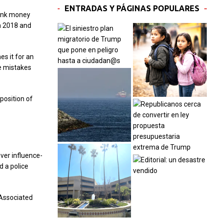
ENTRADAS Y PÁGINAS POPULARES
bank money
in 2018 and
s it for an
e mistakes
 position of
ver influence-
 a police
 Associated