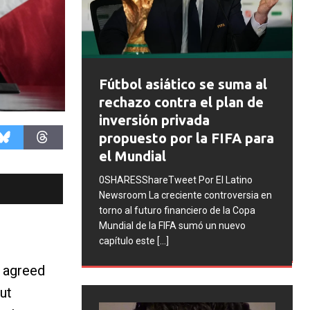
FIFA abre expedientes
 se suma al
disciplinarios contra
el plan de
Argentina tras los
da
incidentes en la final del
a FIFA para
Mundial 2026
0SHARESShareTweet Por El Latino
r El Latino
Newsroom La FIFA inició una serie de
 controversia en
procesos disciplinarios contra la
ero de la Copa
Asociación del Fútbol Argentino (AFA),
ó un nuevo
cuatro integrantes de la selección
[...]
, agreed
ut