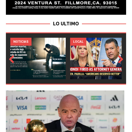
LO ULTIMO
LOCAL
NOTICIAS
Prev
Next
ious