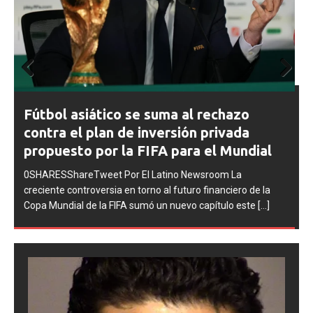
Prev
Next
FIFA abre expedientes disciplinarios
ious
contra Argentina tras los incidentes en
la final del Mundial 2026
0SHARESShareTweet Por El Latino Newsroom La FIFA
inició una serie de procesos disciplinarios contra la
Asociación del Fútbol Argentino (AFA), cuatro integrantes
de la selección
[...]