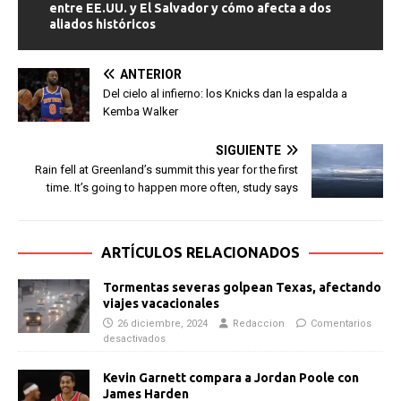
entre EE.UU. y El Salvador y cómo afecta a dos
aliados históricos
ANTERIOR
Del cielo al infierno: los Knicks dan la espalda a
Kemba Walker
SIGUIENTE
Rain fell at Greenland’s summit this year for the first
time. It’s going to happen more often, study says
ARTÍCULOS RELACIONADOS
Tormentas severas golpean Texas, afectando
viajes vacacionales
26 diciembre, 2024
Redaccion
Comentarios
desactivados
Kevin Garnett compara a Jordan Poole con
James Harden