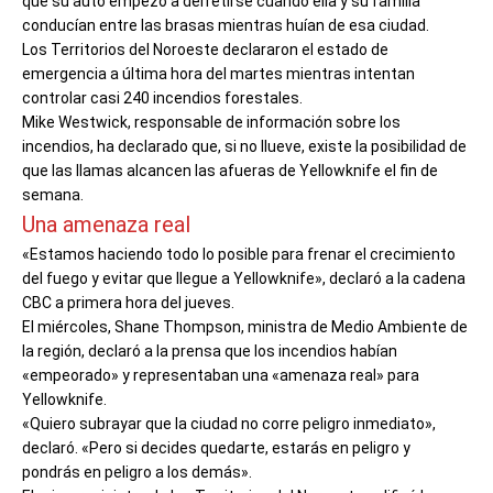
que su auto empezó a derretirse cuando ella y su familia
conducían entre las brasas mientras huían de esa ciudad.
Los Territorios del Noroeste declararon el estado de
emergencia a última hora del martes mientras intentan
controlar casi 240 incendios forestales.
Mike Westwick, responsable de información sobre los
incendios, ha declarado que, si no llueve, existe la posibilidad de
que las llamas alcancen las afueras de Yellowknife el fin de
semana.
Una amenaza real
«Estamos haciendo todo lo posible para frenar el crecimiento
del fuego y evitar que llegue a Yellowknife», declaró a la cadena
CBC a primera hora del jueves.
El miércoles, Shane Thompson, ministra de Medio Ambiente de
la región, declaró a la prensa que los incendios habían
«empeorado» y representaban una «amenaza real» para
Yellowknife.
«Quiero subrayar que la ciudad no corre peligro inmediato»,
declaró. «Pero si decides quedarte, estarás en peligro y
pondrás en peligro a los demás».