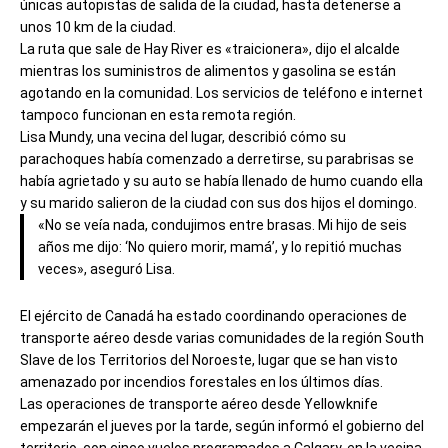
únicas autopistas de salida de la ciudad, hasta detenerse a
unos 10 km de la ciudad.
La ruta que sale de Hay River es «traicionera», dijo el alcalde
mientras los suministros de alimentos y gasolina se están
agotando en la comunidad. Los servicios de teléfono e internet
tampoco funcionan en esta remota región.
Lisa Mundy, una vecina del lugar, describió cómo su
parachoques había comenzado a derretirse, su parabrisas se
había agrietado y su auto se había llenado de humo cuando ella
y su marido salieron de la ciudad con sus dos hijos el domingo.
«No se veía nada, condujimos entre brasas. Mi hijo de seis
años me dijo: ‘No quiero morir, mamá’, y lo repitió muchas
veces», aseguró Lisa.
El ejército de Canadá ha estado coordinando operaciones de
transporte aéreo desde varias comunidades de la región South
Slave de los Territorios del Noroeste, lugar que se han visto
amenazado por incendios forestales en los últimos días.
Las operaciones de transporte aéreo desde Yellowknife
empezarán el jueves por la tarde, según informó el gobierno del
territorio, con cinco vuelos programados a Calgary, en la vecina