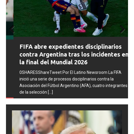
Prev
Next
FIFA abre expedientes disciplinarios
ious
contra Argentina tras los incidentes en
la final del Mundial 2026
0SHARESShareTweet Por El Latino Newsroom La FIFA
inició una serie de procesos disciplinarios contra la
Asociación del Fútbol Argentino (AFA), cuatro integrantes
de la selección
[...]