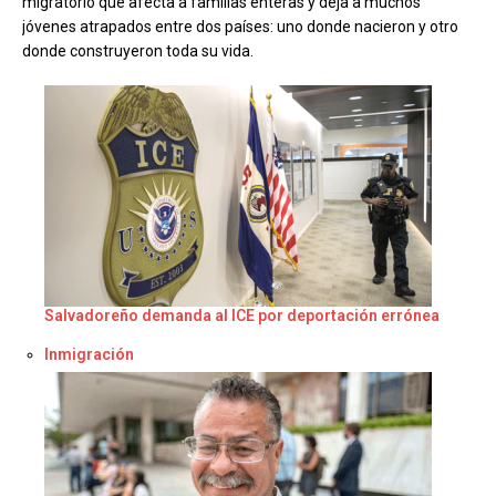
migratorio que afecta a familias enteras y deja a muchos
jóvenes atrapados entre dos países: uno donde nacieron y otro
donde construyeron toda su vida.
Salvadoreño demanda al ICE por deportación errónea
Respecto a
Inmigración