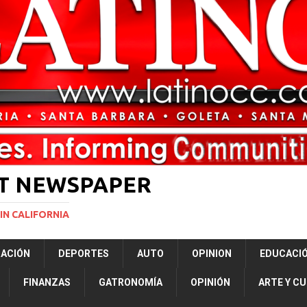
ará la mayor nevada en lo que va del año en California
NACIONALES
vas para restringir la ciudadanía por nacimiento y el “turismo de parto”
ERNACIONAL
ST NEWSPAPER
IN CALIFORNIA
RACIÓN
DEPORTES
AUTO
OPINION
EDUCACI
FINANZAS
GATRONOMÍA
OPINIÓN
ARTE Y C