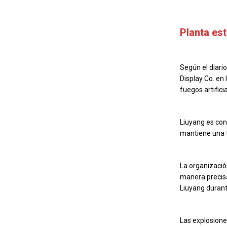
Planta es
Según el diari
Display Co. en
fuegos artificia
Liuyang es con
mantiene una t
La organizació
manera precisa
Liuyang durant
Las explosione