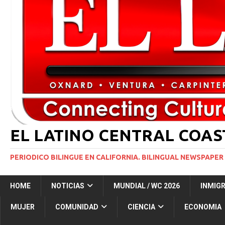
INMIGRACIÓN
[ 1 marzo, 2024 ]
Potente tormenta invernal desat
[ 6 agosto, 2026 ]
Trump firma dos medidas ejecuti
NACIONALES
[ 5 agosto, 2026 ]
Resumen internacional
INT
EL LATINO CENTRAL COA
PERIODICO BILINGUE EN CALIFORNIA. BILINGUAL NEWSPAPER 
HOME
NOTICIAS
MUNDIAL / WC 2026
INMIG
MUJER
COMUNIDAD
CIENCIA
ECONOMIA