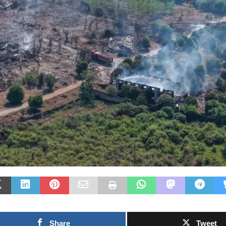
Las Islas Malvinas y el
deporte: una historia de
identidad, memoria y
Fútbol asiá
pasión nacional
rechazo con
0SHARESShareTweet Por El Latino
inversión p
Newsroom El deporte ha sido, a lo largo
propuesto p
de la historia, mucho más que una
el Mundial
competencia entre equipos o atletas. En
[...]
0SHARESShareTwe
Newsroom La crec
torno al futuro f
Mundial de la FI
capítulo este
[...]
Share
Tweet