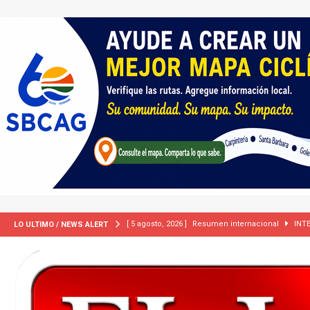
[ 5 agosto, 2026 ]
International roundup
INTER
LO ULTIMO / NEWS ALERT
[ 5 agosto, 2026 ]
Central Coast roundup
LOCA
[ 2 julio, 2024 ]
Colombia apaga el ‘efecto Vini’. B
[ 29 marzo, 2024 ]
Corte Suprema levanta suspensi