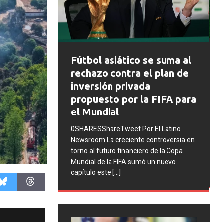
FIFA abre expedientes
tico se suma al
disciplinarios contra
tra el plan de
Argentina tras los
rivada
incidentes en la final del
or la FIFA para
Mundial 2026
0SHARESShareTweet Por El Latino
et Por El Latino
Newsroom La FIFA inició una serie de
iente controversia en
procesos disciplinarios contra la
inanciero de la Copa
Asociación del Fútbol Argentino (AFA),
FA sumó un nuevo
cuatro integrantes de la selección
[...]