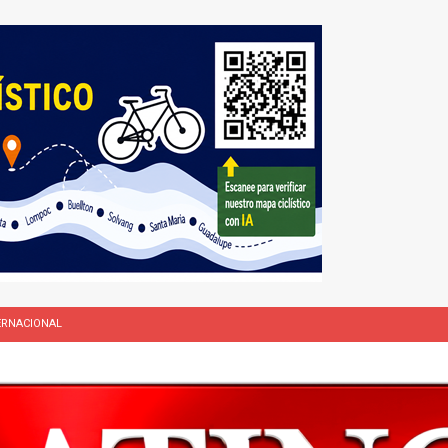
NACIONAL
L
rasil 1 – Colombia 1
DEPORTE
ón a ley de Texas que permite a la policía detener a migrantes