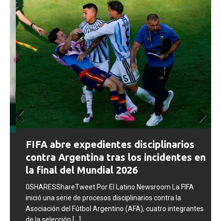
Prev
Next
FIFA abre expedientes disciplinarios
ious
contra Argentina tras los incidentes en
la final del Mundial 2026
0SHARESShareTweet Por El Latino Newsroom La FIFA
inició una serie de procesos disciplinarios contra la
Asociación del Fútbol Argentino (AFA), cuatro integrantes
de la selección
[...]