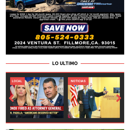
LO ULTIMO
LOCAL
NOTICIAS
Prev
Next
ious