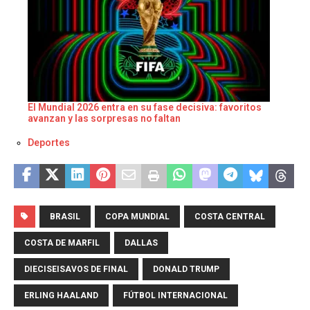
El Mundial 2026 entra en su fase decisiva: favoritos
avanzan y las sorpresas no faltan
Respecto a
Deportes
BRASIL
COPA MUNDIAL
COSTA CENTRAL
COSTA DE MARFIL
DALLAS
DIECISEISAVOS DE FINAL
DONALD TRUMP
ERLING HAALAND
FÚTBOL INTERNACIONAL