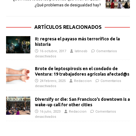
¿Qué problemas de desigualdad hay?
ARTÍCULOS RELACIONADOS
It: regresa el payaso más terrorífico de la
historia
16 octubre, 2017
latinosb
Comentarios
desactivados
Brote de leptospirosis en el condado de
Ventura: 19 trabajadores agrícolas afectad@s
24 febrero, 2025
Redaccion
Comentarios
desactivados
Diversify or die: San Francisco’s downtown is a
wake-up call for other cities
16 julio, 2023
Redaccion
Comentarios
desactivados