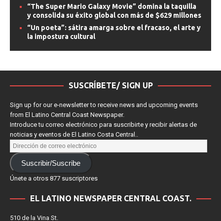
espacial que convierte la nostalgia en espectáculo
“The Super Mario Galaxy Movie” domina la taquilla
y consolida su éxito global con más de $629 millones
“Un poeta”: sátira amarga sobre el fracaso, el arte y
la impostura cultural
SUSCRÍBETE/ SIGN UP
Sign up for our e-newsletter to receive news and upcoming events
from El Latino Central Coast Newspaper.
Introduce tu correo electrónico para suscribirte y recibir alertas de
noticias y eventos de El Latino Costa Central..
Suscribir/Suscribe
Únete a otros 877 suscriptores
EL LATINO NEWSPAPER CENTRAL COAST.