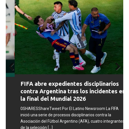
Prev
Next
FIFA abre expedientes disciplinarios
ious
contra Argentina tras los incidentes en
la final del Mundial 2026
0SHARESShareTweet Por El Latino Newsroom La FIFA
inició una serie de procesos disciplinarios contra la
Asociación del Fútbol Argentino (AFA), cuatro integrantes
de la selección
[...]