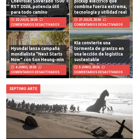
Chevrolet Silverado 1500
pickup eléctrico que
RST 2026, potencia útil
combina fuerza extrema,
para todo camino
tecnología y utilidad real
22 JULIO, 2026
21 JULIO, 2026
COMENTARIOS DESACTIVADOS
COMENTARIOS DESACTIVADOS
Kia convierte una
Hyundai lanza campaña
tormenta de granizo en
mundialista “Next Starts
una lección de logística
Now” con Son Heung-min
sustentable
4 JUNIO, 2026
3 JUNIO, 2026
COMENTARIOS DESACTIVADOS
COMENTARIOS DESACTIVADOS
SEPTIMO ARTE