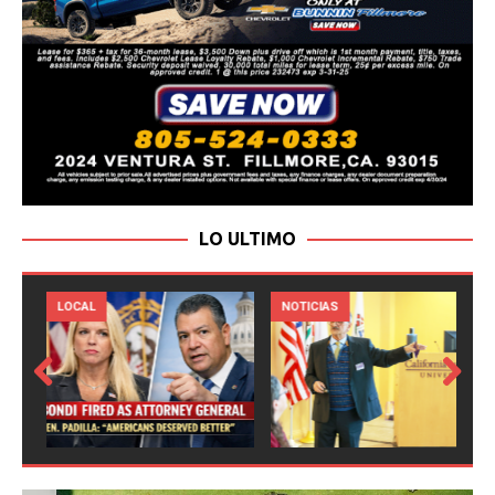
LO ULTIMO
LOCAL
NOTICIAS
Prev
Next
ious