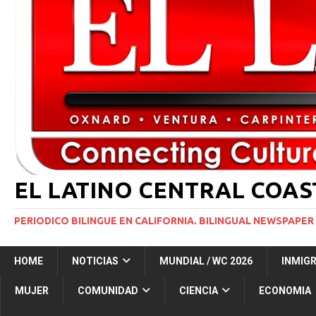
INMIGRACIÓN
[ 1 marzo, 2024 ]
Potente tormenta invernal desat
[ 6 agosto, 2026 ]
Trump firma dos medidas ejecuti
NACIONALES
[ 5 agosto, 2026 ]
Resumen internacional
INT
EL LATINO CENTRAL COA
PERIODICO BILINGUE EN CALIFORNIA. BILINGUAL NEWSPAPER 
HOME
NOTICIAS
MUNDIAL / WC 2026
INMIG
MUJER
COMUNIDAD
CIENCIA
ECONOMIA