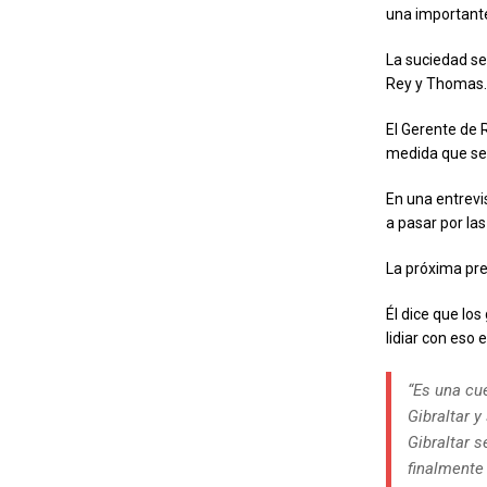
una importante
La suciedad se
Rey y Thomas.
El Gerente de 
medida que se 
En una entrev
a pasar por la
La próxima pre
Él dice que lo
lidiar con eso
“Es una cu
Gibraltar 
Gibraltar s
finalmente 