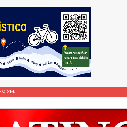
NACIONAL
L
rasil 1 – Colombia 1
DEPORTE
ón a ley de Texas que permite a la policía detener a migrantes