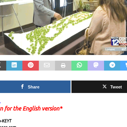
os momentos que
Las Islas Malvina
arcaron el Mundial 2026:
deporte: una hist
el gol más espectacular a
identidad, memor
a afición más inolvidable
pasión nacional
HARESShareTweet Por Max
0SHARESShareTweet Por 
squezEl Latino La Copa Mundial dejó
Newsroom El deporte ha si
 días de emociones, sorpresas y
de la historia, mucho má
tuaciones memorables. Estos fueron
competencia entre equipo
gunos de los momentos más
[...]
stacados
[...]
Share
Tweet
L
n for the English version*
no-KEYT