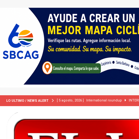
[ 5 agosto, 2026 ]
International roundup
INTER
LO ULTIMO / NEWS ALERT
[ 5 agosto, 2026 ]
Central Coast roundup
LOCA
[ 2 julio, 2024 ]
Colombia apaga el ‘efecto Vini’. B
[ 29 marzo, 2024 ]
Corte Suprema levanta suspensi