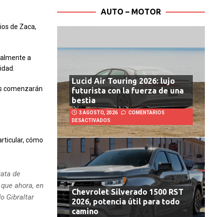
AUTO – MOTOR
ios de Zaca,
ualmente a
idad.
Lucid Air Touring 2026: lujo
os comenzarán
futurista con la fuerza de una
bestia
3 AGOSTO, 2026
COMENTARIOS
DESACTIVADOS
articular, cómo
rata de
 que ahora, en
Chevrolet Silverado 1500 RST
o Gibraltar
2026, potencia útil para todo
.
camino