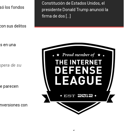
Constitución de Estados Unidos, el
só los fondos
presidente Donald Trump anunció la
firma de dos
[...]
con sus delitos
os en una
espera de su
ue parecen
inversiones con
.