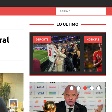
LO ULTIMO
ral
DEPORTE
NOTICIAS