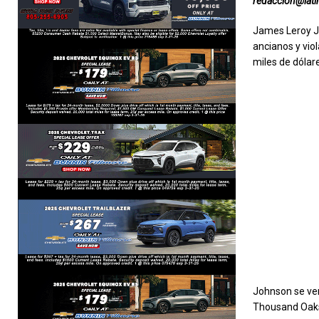
redaccion@lat
James Leroy Jo
ancianos y vio
miles de dólare
Johnson se ven
Thousand Oaks