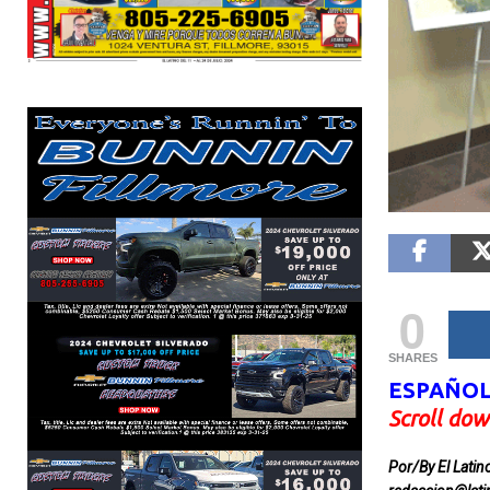
La UEFA amenaza con
L
boicotear los torneos de la
m
FIFA por polémico plan de
d
inversión del Mundial
l
0SHARESShareTweet Por El Latino
0S
Newsroom La relación entre la UEFA y la
Vá
FIFA atraviesa uno de sus momentos
39
más tensos de los últimos años. La
[...]
ac
al
de
0
SHARES
ESPAÑO
Scroll dow
Por/By El Lati