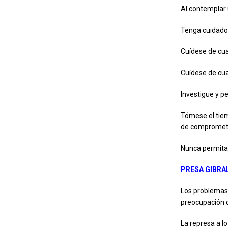
Al contemplar 
Tenga cuidado 
Cuídese de cua
Cuídese de cua
Investigue y p
Tómese el tiem
de compromet
Nunca permita 
PRESA GIBRA
Los problemas 
preocupación c
La represa a lo