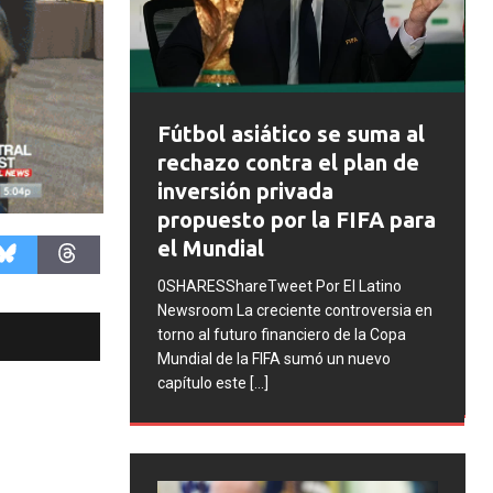
s y el
oria de
ia y
Fútbol asiático se suma al
rechazo contra el plan de
El Latino
inversión privada
do, a lo largo
propuesto por la FIFA para
s que una
el Mundial
s o atletas. En
0SHARESShareTweet Por El Latino
Newsroom La creciente controversia en
torno al futuro financiero de la Copa
Mundial de la FIFA sumó un nuevo
capítulo este
[...]