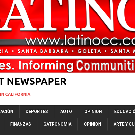
ará la mayor nevada en lo que va del año en California
NACIONALES
vas para restringir la ciudadanía por nacimiento y el “turismo de parto”
ERNACIONAL
ST NEWSPAPER
IN CALIFORNIA
RACIÓN
DEPORTES
AUTO
OPINION
EDUCACI
FINANZAS
GATRONOMÍA
OPINIÓN
ARTE Y C