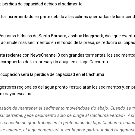
 pérdida de capacidad debido al sedimento.
 ha incrementado en parte debido a las colinas quemadas de los incend
Recursos Hídricos de Santa Bárbara, Joshua Haggmark, dice que event
acumule más sedimentos en el fondo de la presa, se reducirá su capac
ista reciente con NewsChannel 3 con grandes tormentas, los sediment
s compuertas de la represa y río abajo en el lago Cachuma.
ocupación será la pérdida de capacidad en el Cachuma.
s gestores regionales del agua pronto «estudiarán los sedimentos y, en p
 en mayor escala».
estión de mantener el sedimento moviéndose río abajo. Cuando se t
y su derrame, ¿ese sedimento sólo se dirige al Cachuma verdad?. Así
e ha hecho un gran trabajo en la protección del lago Cachuma, cuand
se asiente, el lago comenzará a ver la peor parte», indicó Haggmark