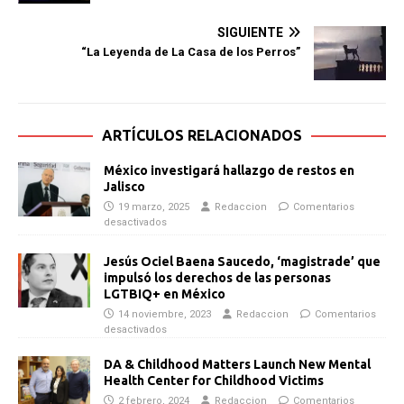
SIGUIENTE
“La Leyenda de La Casa de los Perros”
ARTÍCULOS RELACIONADOS
México investigará hallazgo de restos en
Jalisco
19 marzo, 2025
Redaccion
Comentarios
desactivados
Jesús Ociel Baena Saucedo, ‘magistrade’ que
impulsó los derechos de las personas
LGTBIQ+ en México
14 noviembre, 2023
Redaccion
Comentarios
desactivados
DA & Childhood Matters Launch New Mental
Health Center for Childhood Victims
2 febrero, 2024
Redaccion
Comentarios