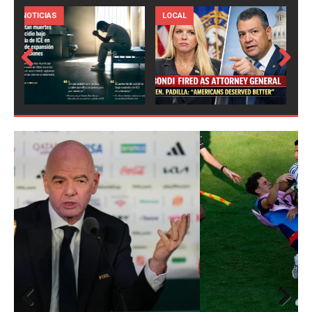
LOCAL
NOTICIAS
Prev
Next
ious