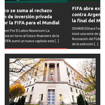
Prev
Next
FIFA abre expedientes disciplinarios
ious
contra Argentina tras los incidentes en
la final del Mundial 2026
0SHARESShareTweet Por El Latino Newsroom La FIFA
inició una serie de procesos disciplinarios contra la
Asociación del Fútbol Argentino (AFA), cuatro integrantes
de la selección
[...]