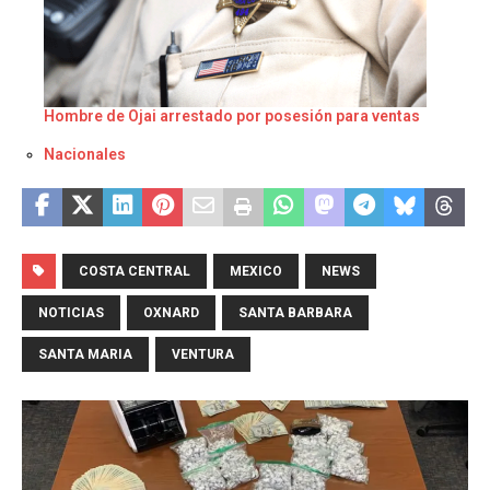
Hombre de Ojai arrestado por posesión para ventas
Respecto a
Nacionales
COSTA CENTRAL
MEXICO
NEWS
NOTICIAS
OXNARD
SANTA BARBARA
SANTA MARIA
VENTURA