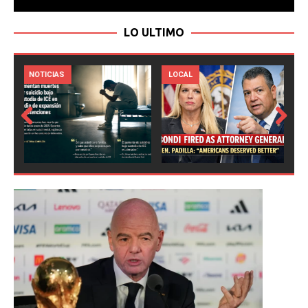
LO ULTIMO
LOCAL
NOTICIAS
Prev
Next
ious