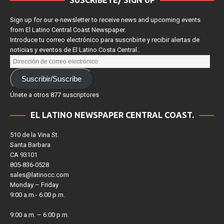
SUSCRÍBETE/ SIGN UP
Sign up for our e-newsletter to receive news and upcoming events
from El Latino Central Coast Newspaper.
Introduce tu correo electrónico para suscribirte y recibir alertas de
noticias y eventos de El Latino Costa Central..
Suscribir/Suscribe
Únete a otros 877 suscriptores
EL LATINO NEWSPAPER CENTRAL COAST.
510 de la Vina St.
Santa Barbara
CA 93101
805-836-0528
sales@latinocc.com
Monday – Friday
9:00 a.m.- 6:00 p.m.
9:00 a.m. – 6:00 p.m.