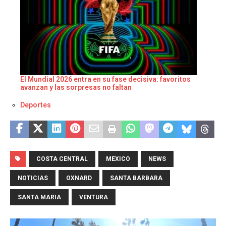
El Mundial 2026 entra en su fase decisiva: favoritos
avanzan y las sorpresas no faltan
Respecto a
Deportes
COSTA CENTRAL
MEXICO
NEWS
NOTICIAS
OXNARD
SANTA BARBARA
SANTA MARIA
VENTURA