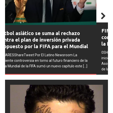
Prev
Next
FIFA abre expedientes disciplinarios
ious
contra Argentina tras los incidentes en
la final del Mundial 2026
0SHARESShareTweet Por El Latino Newsroom La FIFA
inició una serie de procesos disciplinarios contra la
Asociación del Fútbol Argentino (AFA), cuatro integrantes
de la selección
[...]