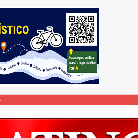
L
bunal especial para solicitar la deportación de presuntos “terroristas
rasil 1 – Colombia 1
DEPORTE