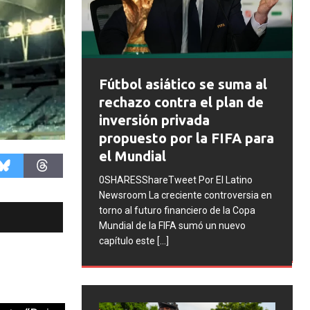
FIFA abre expedientes
ico se suma al
disciplinarios contra
ra el plan de
Argentina tras los
ivada
incidentes en la final del
or la FIFA para
Mundial 2026
0SHARESShareTweet Por El Latino
t Por El Latino
Newsroom La FIFA inició una serie de
ente controversia en
procesos disciplinarios contra la
anciero de la Copa
Asociación del Fútbol Argentino (AFA),
A sumó un nuevo
cuatro integrantes de la selección
[...]