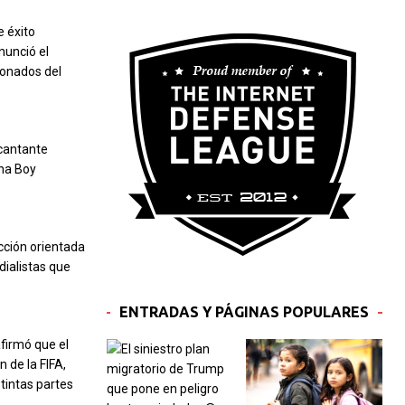
e éxito
nunció el
ionados del
 cantante
rna Boy
cción orientada
dialistas que
ENTRADAS Y PÁGINAS POPULARES
firmó que el
 de la FIFA,
stintas partes