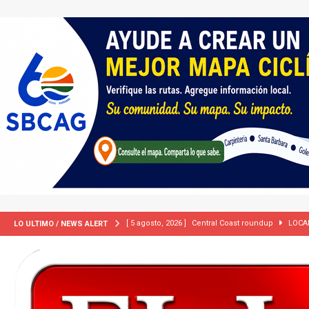
[ 5 agosto, 2026 ]
Central Coast roundup
LOCA
LO ULTIMO / NEWS ALERT
[ 5 agosto, 2026 ]
Trump activa por primera vez tri
extranjeros”
INMIGRACIÓN
[ 2 julio, 2024 ]
Colombia apaga el ‘efecto Vini’. B