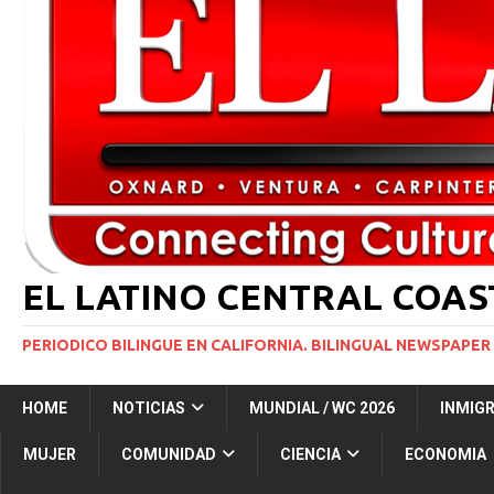
[ 29 marzo, 2024 ]
Corte Suprema levanta suspensi
INMIGRACIÓN
[ 1 marzo, 2024 ]
Potente tormenta invernal desat
[ 5 agosto, 2026 ]
Resumen internacional
INT
[ 5 agosto, 2026 ]
International roundup
INTER
EL LATINO CENTRAL COA
PERIODICO BILINGUE EN CALIFORNIA. BILINGUAL NEWSPAPER 
HOME
NOTICIAS
MUNDIAL / WC 2026
INMIG
MUJER
COMUNIDAD
CIENCIA
ECONOMIA