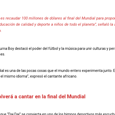
o es recaudar 100 millones de dólares al final del Mundial para propo
ucación de calidad y deporte a niños de todo el planeta”, señaló la 
.
urna Boy destacó el poder del fútbol y la música para unir culturas y pe
ses.
al es una de las pocas cosas que el mundo entero experimenta junto. El 
el mismo idioma”, expresó el cantante africano.
lverá a cantar en la final del Mundial
 que “Dai Dai” se convierta en uno de los himnos deportivos más escuch