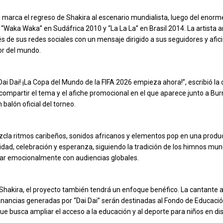
 marca el regreso de Shakira al escenario mundialista, luego del enorm
“Waka Waka” en Sudáfrica 2010 y “La La La” en Brasil 2014. La artista a
és de sus redes sociales con un mensaje dirigido a sus seguidores y afic
or del mundo.
Dai Dai! ¡La Copa del Mundo de la FIFA 2026 empieza ahora!”, escribió la
compartir el tema y el afiche promocional en el que aparece junto a Bu
balón oficial del torneo.
cla ritmos caribeños, sonidos africanos y elementos pop en una produ
nidad, celebración y esperanza, siguiendo la tradición de los himnos mun
ar emocionalmente con audiencias globales.
Shakira, el proyecto también tendrá un enfoque benéfico. La cantante a
nancias generadas por “Dai Dai” serán destinadas al Fondo de Educación
que busca ampliar el acceso a la educación y al deporte para niños en di