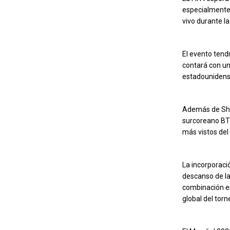
especialmente 
vivo durante l
El evento tend
contará con un
estadounidense
Además de Shak
surcoreano BTS
más vistos del
La incorporaci
descanso de la
combinación en
global del torn