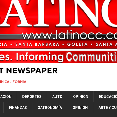
ón a ley de Texas que permite a la policía detener a migrantes
ará la mayor nevada en lo que va del año en California
NACIONALES
ERNACIONAL
NACIONAL
ST NEWSPAPER
IN CALIFORNIA
RACIÓN
DEPORTES
AUTO
OPINION
EDUCACI
FINANZAS
GATRONOMÍA
OPINIÓN
ARTE Y C