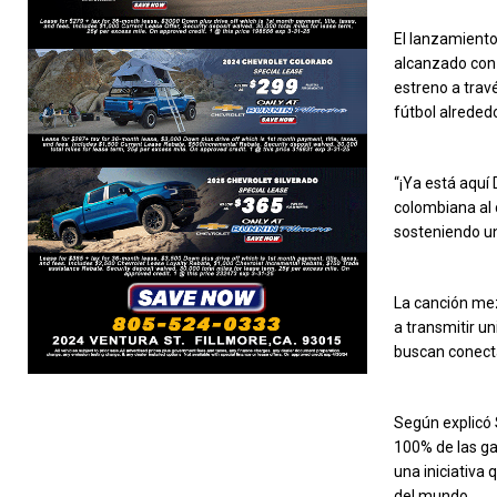
El lanzamiento
alcanzado con 
estreno a trav
fútbol alreded
“¡Ya está aquí 
colombiana al 
sosteniendo un 
La canción mez
a transmitir u
buscan conect
Según explicó 
100% de las ga
una iniciativa 
del mundo.