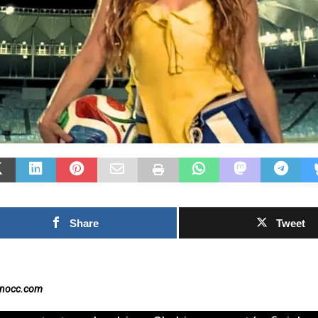
Las Islas Malvinas y el
deporte: una historia de
identidad, memoria y
Fútbol asiát
pasión nacional
rechazo cont
0SHARESShareTweet Por El Latino
inversión pr
Newsroom El deporte ha sido, a lo largo
propuesto p
de la historia, mucho más que una
el Mundial
competencia entre equipos o atletas. En
[...]
0SHARESShareTwee
Newsroom La creci
torno al futuro fin
Share
Tweet
Mundial de la FIF
capítulo este
[...]
inocc.com