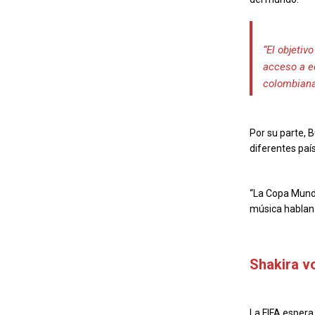
“El objetiv
acceso a ed
colombiana
Por su parte, B
diferentes paí
“La Copa Mundi
música hablan 
Shakira vo
La FIFA espera