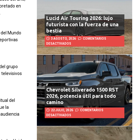
rpretado en
.
Lucid Air Touring 2026: lujo
futurista con la fuerza de una
bestia
a del Mundo
3 AGOSTO, 2026
COMENTARIOS
eportivas
DESACTIVADOS
del grupo
televisivos
Chevrolet Silverado 1500 RST
2026, potencia útil para todo
tual del
camino
ue la
22 JULIO, 2026
COMENTARIOS
 audiencia
DESACTIVADOS