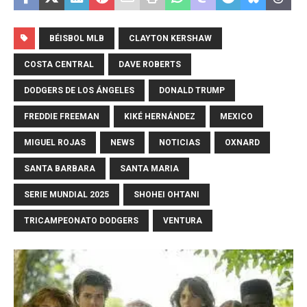
BÉISBOL MLB
CLAYTON KERSHAW
COSTA CENTRAL
DAVE ROBERTS
DODGERS DE LOS ÁNGELES
DONALD TRUMP
FREDDIE FREEMAN
KIKÉ HERNÁNDEZ
MEXICO
MIGUEL ROJAS
NEWS
NOTICIAS
OXNARD
SANTA BARBARA
SANTA MARIA
SERIE MUNDIAL 2025
SHOHEI OHTANI
TRICAMPEONATO DODGERS
VENTURA