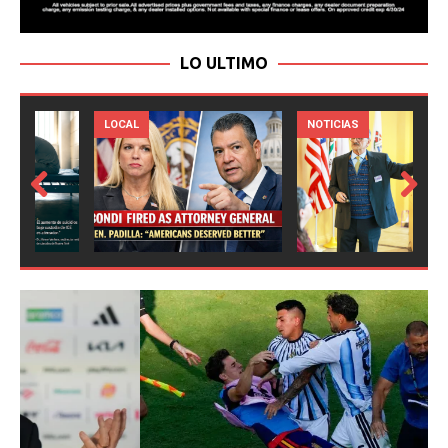
LO ULTIMO
LOCAL
NOTICIAS
Prev
Next
ious