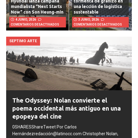
Hyundai lanza campaña
tormenta de granizo en
mundialista “Next Starts
una lección de logística
Now” con Son Heung-min
sustentable
4 JUNIO, 2026
3 JUNIO, 2026
COMENTARIOS DESACTIVADOS
COMENTARIOS DESACTIVADOS
SEPTIMO ARTE
The Odyssey: Nolan convierte el
poema occidental más antiguo en una
epopeya del cine
0SHARESShareTweet Por Carlos
Hernándezredacción@latinocc.com Christopher Nolan,