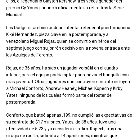
ellos, el legendario Clayton Kershaw, tres veces ganador del
premio Cy Young, anunció oficialmente su retiro tras la Serie
Mundial.
Los Dodgers también podrían intentar retener al puertorriqueño
Kiké Hernández, pieza clave en la postemporada, y al
venezolano Miguel Rojas, quien se convirtió en héroe del
séptimo juego con su jonrón decisivo en la novena entrada ante
los Azulejos de Toronto.
Rojas, de 36 años, ha sido un jugador versátil en el cuadro
interior, pero el equipo podría optar por renovar el banquillo con
más juventud. Otros jugadores que concluyen contrato incluyen
a Michael Conforto, Andrew Heaney, Michael Kopech y Kirby
Yates, ninguno de los cuales formó parte del roster de
postemporada.
Conforto, que bateó apenas .199, no cumplió las expectativas de
su contrato de $17 millones. Yates, de 38 años, tuvo una
efectividad de 5.23 y ya considera el retiro. Kopech, tras una
cirugía de rodilla, se limitó a 14 apariciones, mientras que