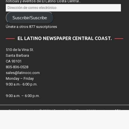
noticias y eventos de El Latino Costa Central..
Suscribir/Suscribe
Únete a otros 877 suscriptores
EL LATINO NEWSPAPER CENTRAL COAST.
510 de la Vina St.
Santa Barbara
CA 93101
805-836-0528
sales@latinocc.com
Monday – Friday
9:00 a.m.- 6:00 p.m.
9:00 a.m. – 6:00 p.m.
Derechos de autor © 2026 | Tema de WordPress MH Magazine por
MH
Themes