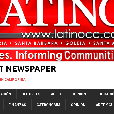
ará la mayor nevada en lo que va del año en California
NACIONALES
bunal especial para solicitar la deportación de presuntos “terroristas
rtner to Open East County Family Justice Center
LOCAL
anta Bárbara crearán centro agrícola en La Colina Junior High
EDUCACION
ST NEWSPAPER
IN CALIFORNIA
RACIÓN
DEPORTES
AUTO
OPINION
EDUCACI
FINANZAS
GATRONOMÍA
OPINIÓN
ARTE Y C