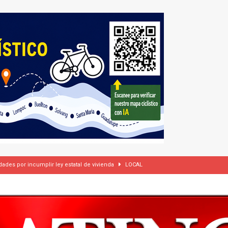
ades por incumplir ley estatal de vivienda
LOCAL
rasil 1 – Colombia 1
DEPORTE
ón a ley de Texas que permite a la policía detener a migrantes