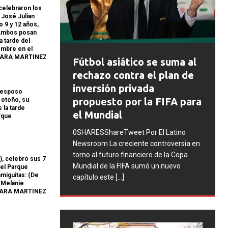
elebraron los
 José Julian
o 9 y 12 años,
Ambos posan
la tarde del
embre en el
FIFA abre expedientes
CLARA MARTINEZ
co se suma al
disciplinarios contra
ra el plan de
Argentina tras los
vada
u esposo
incidentes en la final del
r la FIFA para
l otoño, su
 la tarde
Mundial 2026
rque
0SHARESShareTweet Por El Latino
 Por El Latino
Newsroom La FIFA inició una serie de
nte controversia en
procesos disciplinarios contra la
nciero de la Copa
, celebró sus 7
Asociación del Fútbol Argentino (AFA),
 sumó un nuevo
 el Parque
cuatro integrantes de la selección
[...]
miguitas: (De
, Melanie
CLARA MARTINEZ