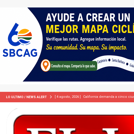
[ 4 agosto, 2026 ]
California demanda a cinco ciud
LO ULTIMO / NEWS ALERT
[ 2 julio, 2024 ]
Colombia apaga el ‘efecto Vini’. B
[ 29 marzo, 2024 ]
Corte Suprema levanta suspensi
INMIGRACIÓN