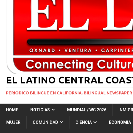
[ 1 marzo, 2024 ]
Potente tormenta invernal desat
[ 5 agosto, 2026 ]
Trump activa por primera vez tri
extranjeros”
INMIGRACIÓN
[ 5 agosto, 2026 ]
Ventura County, Cal Lutheran Pa
[ 4 agosto, 2026 ]
SEEAG y el Distrito Escolar de S
EL LATINO CENTRAL COA
PERIODICO BILINGUE EN CALIFORNIA. BILINGUAL NEWSPAPER 
HOME
NOTICIAS
MUNDIAL / WC 2026
INMIG
MUJER
COMUNIDAD
CIENCIA
ECONOMIA