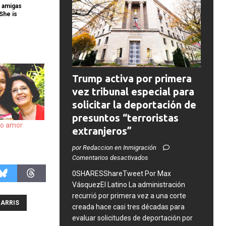
s amigas
«She is
Trump activa por primera
vez tribunal especial para
solicitar la deportación de
presuntos “terroristas
do amor
extranjeros”
por Redaccion en Inmigración
Comentarios desactivados
0SHARESShareTweet Por Max
VásquezEl Latino La administración
recurrió por primera vez a una corte
ARRIS
creada hace casi tres décadas para
evaluar solicitudes de deportación por