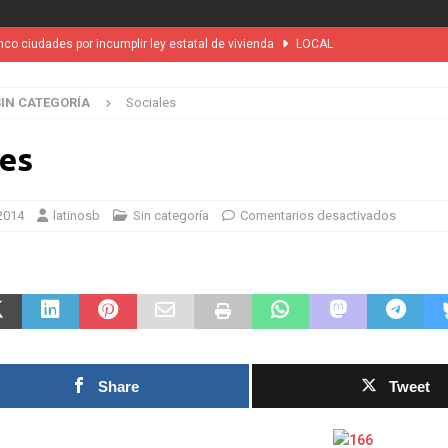
nco ciudades por incumplir ley estatal de vivienda
LOCAL
ini’. Brasil 1 – Colombia 1
DEPORTE
SIN CATEGORÍA
Sociales
suspensión a ley de Texas que permite a la policía detener a migrantes
les
MUNDIAL / WC 2026
NOTICIAS
DEPO
l desatará la mayor nevada en lo que va del año en California
 2014
latinosb
Sin categoría
Comentarios desactivados
 vez tribunal especial para solicitar la deportación de presuntos
heran Partner to Open East County Family Justice Center
LOCAL
lar de Santa Bárbara crearán centro agrícola en La Colina Junior High
Share
Tweet