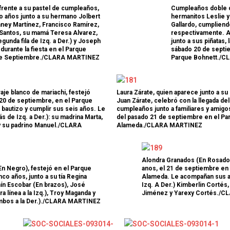
frente a su pastel de cumpleaños,
Cumpleaños doble c
o años junto a su hermano Jolbert
hermanitos Leslie y
Las Islas Malvinas y el
ianey Martínez, Francisco Ramírez,
Gallardo, cumpliend
 Santos, su mamá Teresa Alvarez,
respectivamente. 
deporte: una historia de
gunda fila de Izq. a Der.) y Joseph
junto a sus piñatas, 
 durante la fiesta en el Parque
sábado 20 de septi
identidad, memoria y
 de Septiembre./CLARA MARTINEZ
Parque Bohnett./
Fútbol asiáti
pasión nacional
rechazo cont
0SHARESShareTweet Por El Latino
inversión pri
raje blanco de mariachi, festejó
Laura Zárate, quien aparece junto a s
Newsroom El deporte ha sido, a lo largo
propuesto po
20 de septiembre, en el Parque
Juan Zárate, celebró con la llegada de
de la historia, mucho más que una
 bautizo y cumplir sus seis años. Le
cumpleaños junto a familiares y amigos
el Mundial
competencia entre equipos o atletas. En
 de Izq. a Der.): su madrina Marta,
del pasado 21 de septiembre en el Pa
y su padrino Manuel./CLARA
Alameda./CLARA MARTINEZ
[...]
0SHARESShareTweet
Newsroom La crecie
torno al futuro fina
Alondra Granados (En Rosado)
Mundial de la FIFA
En Negro), festejó en el Parque
anos, el 21 de septiembre en
co años, junto a su tía Regina
Alameda. Le acompañan sus a
capítulo este
[...]
ín Escobar (En brazos), José
Izq. A Der.) Kimberlin Cortés
 línea a la Izq.), Troy Maganda y
Jiménez y Yarexy Cortés./
Ambos a la Der.)./CLARA MARTINEZ