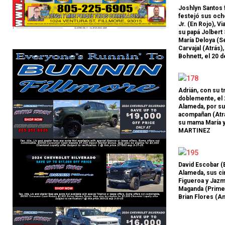
Joshlyn Santos 
festejó sus och
aza con
Los momentos que
Jr. (En Rojo), V
su papá Jolbert
torneos de la
marcaron el Mundial 2026:
María Deloya (Se
ico plan de
del gol más espectacular a
Carvajal (Atrás),
Bohnett, el 20
Mundial
la afición más inolvidable
or El Latino
0SHARESShareTweet Por Max
Adrián, con su t
entre la UEFA y la
VásquezEl Latino La Copa Mundial dejó
doblemente, el 
e sus momentos
39 días de emociones, sorpresas y
Alameda, por su
imos años. La
[...]
actuaciones memorables. Estos fueron
acompañan (Atrás
su mama María 
algunos de los momentos más
MARTINEZ
destacados
[...]
David Escobar (
Alameda, sus cin
Figueroa y Jazm
Maganda (Primera
Brian Flores (