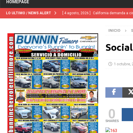
HOMEPAGE
LO ULTIMO / NEWS ALERT
[ 4 agosto, 2026 ]
California demanda a ci
[ 2 julio, 2024 ]
Colombia apaga el ‘efecto V
INICIO
[ 29 marzo, 2024 ]
Corte Suprema levanta 
INMIGRACIÓN
Socia
[ 1 marzo, 2024 ]
Potente tormenta inverna
NACIONALES
1 octubre,
[ 5 agosto, 2026 ]
Trump activa por primera
“terroristas extranjeros”
INMIGRACIÓN
[ 5 agosto, 2026 ]
Ventura County, Cal Lut
[ 4 agosto, 2026 ]
SEEAG y el Distrito Esco
0
EDUCACION
SHARES