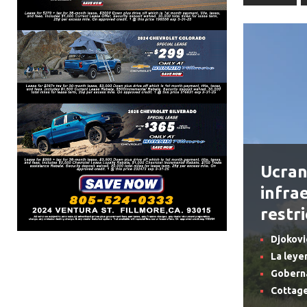
Ucran
infra
restr
Djokovi
La leye
Goberna
Cottage