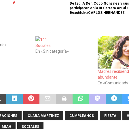
De Izq. A Der. Coco González y su
participaron en la III Carrera Anual 
Beautiful»./CARLOS HERNANDEZ
ría»
Sociales
En «Sin categoría»
Madres recibien
abundante
En «Comunidad»
RACIONES
CLARA MARTINEZ
CUMPLEANOS
FIESTA
H
MIAH
SOCIALES