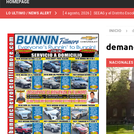
HOMEPAGE
LO ULTIMO / NEWS ALERT
[ 4 agosto, 2026 ]
SEEAG y el Distrito Esco
EDUCACION
INICIO
[ 4 agosto, 2026 ]
California demanda a ci
[ 2 julio, 2024 ]
Colombia apaga el ‘efecto V
deman
[ 29 marzo, 2024 ]
Corte Suprema levanta 
NACIONALES
INMIGRACIÓN
[ 1 marzo, 2024 ]
Potente tormenta inverna
NACIONALES
[ 5 agosto, 2026 ]
Trump activa por primera
“terroristas extranjeros”
INMIGRACIÓN
[ 5 agosto, 2026 ]
Ventura County, Cal Lut