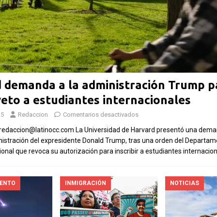
Las Islas Malvinas y el
deporte: una historia de
identidad, memoria y
Fútbol asiáti
pasión nacional
rechazo contr
Por El Latino Newsroom El deporte ha
inversión pri
 demanda a la administración Trump p
sido, a lo largo de la historia, mucho más
propuesto por
veto a estudiantes internacionales
que una competencia entre equipos o
el Mundial
atletas. En numerosas
[...]
25
Redaccion
Comentarios desactivados
Por El Latino Newsr
redaccion@latinocc.com La Universidad de Harvard presentó una dema
controversia en torn
nistración del expresidente Donald Trump, tras una orden del Departa
financiero de la Cop
onal que revoca su autorización para inscribir a estudiantes internacio
sumó un nuevo capít
IENTO
INMIGRACIÓN
NOTICIAS