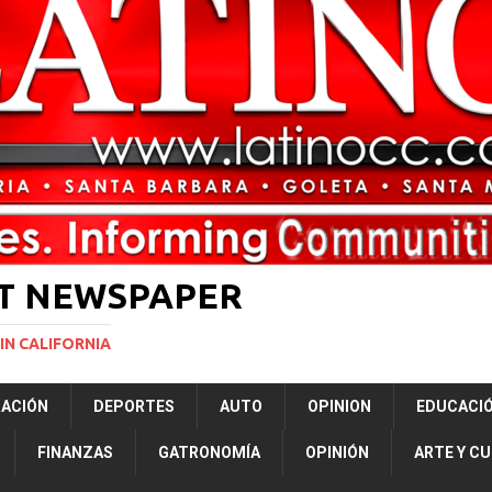
ará la mayor nevada en lo que va del año en California
NACIONALES
bunal especial para solicitar la deportación de presuntos “terroristas
rtner to Open East County Family Justice Center
LOCAL
ST NEWSPAPER
IN CALIFORNIA
RACIÓN
DEPORTES
AUTO
OPINION
EDUCACI
FINANZAS
GATRONOMÍA
OPINIÓN
ARTE Y C