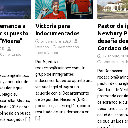
demanda a
Victoria para
Pastor de i
r supuesto
indocumentados
Newbury P
 “Moana”
desafía de
5 noviembre, 2020
latinosb
Comentarios
Condado de
025
desactivados
Comentarios
12 agosto, 202
Por Agencias
Comentarios d
redaccion@latinocc.com Un
Por Redacción
grupo de inmigrantes
ccion@latinocc.
redaccion@latin
indocumentados se apuntó una
r y animador de
pastor de una igl
victoria legal al lograr un
sostiene que
Condado de Vent
acuerdo con el Departamento
 plagió su
prometido conti
de Seguridad Nacional (DHS,
esarrollar Moana,
celebrando el cul
por sus siglas en inglés), como
do de 2016 sobre
desafiando las ó
resultado de una demanda en
olinesia en busca
salud del corona
[…]
 Sus abogados
[…]
de que un juez e
orden
[…]