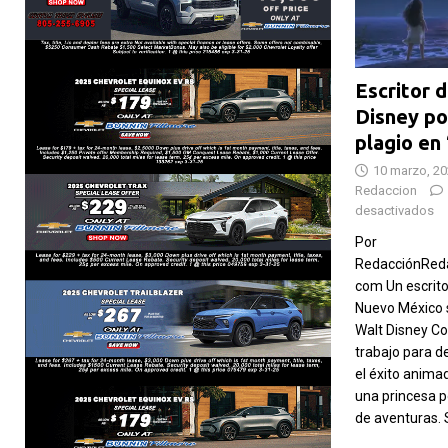
Escritor 
Disney po
plagio en
10 marzo, 2
Redaccion
desactivados
Por
RedacciónReda
com Un escrito
Nuevo México 
Walt Disney Co.
trabajo para d
el éxito anima
una princesa p
de aventuras.