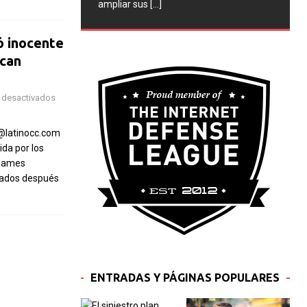
ampliar sus
[...]
ó inocente
ican
 desactivados
@latinocc.com
ida por los
 James
tados después
ENTRADAS Y PÁGINAS POPULARES