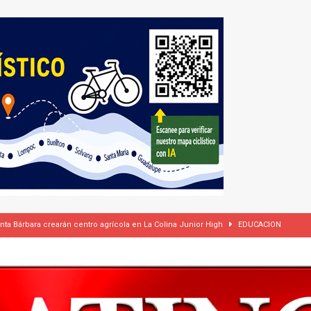
anta Bárbara crearán centro agrícola en La Colina Junior High
EDUCACION
ades por incumplir ley estatal de vivienda
LOCAL
rasil 1 – Colombia 1
DEPORTE
ón a ley de Texas que permite a la policía detener a migrantes