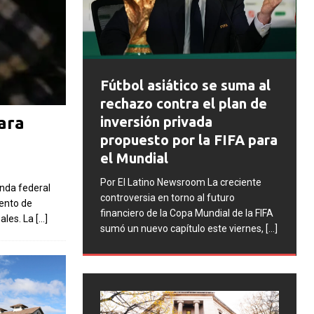
FIFA abre expedientes
co se suma al
disciplinarios contra
a el plan de
Argentina tras los
vada
ara
incidentes en la final del
 la FIFA para
Mundial 2026
Por El Latino Newsroom La FIFA inició
oom La creciente
nda federal
una serie de procesos disciplinarios
o al futuro
mento de
contra la Asociación del Fútbol
a Mundial de la FIFA
nales. La
[…]
Argentino (AFA), cuatro integrantes de
ulo este viernes,
[...]
la selección argentina
[...]