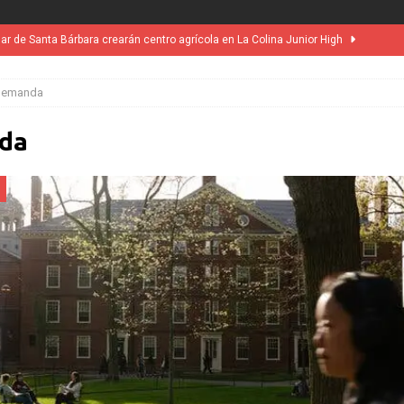
lar de Santa Bárbara crearán centro agrícola en La Colina Junior High
demanda
nco ciudades por incumplir ley estatal de vivienda
LOCAL
ini’. Brasil 1 – Colombia 1
DEPORTE
da
MUNDIAL / WC 2026
NOTICIAS
DEPO
suspensión a ley de Texas que permite a la policía detener a migrantes
l desatará la mayor nevada en lo que va del año en California
 vez tribunal especial para solicitar la deportación de presuntos
heran Partner to Open East County Family Justice Center
LOCAL