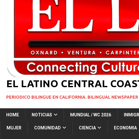
INMIGRACIÓN
[ 1 marzo, 2024 ]
Potente tormenta invernal desat
[ 5 agosto, 2026 ]
Trump activa por primera vez tri
extranjeros”
INMIGRACIÓN
[ 5 agosto, 2026 ]
Ventura County, Cal Lutheran Pa
EL LATINO CENTRAL COA
PERIODICO BILINGUE EN CALIFORNIA. BILINGUAL NEWSPAPER 
HOME
NOTICIAS
MUNDIAL / WC 2026
INMIG
MUJER
COMUNIDAD
CIENCIA
ECONOMIA