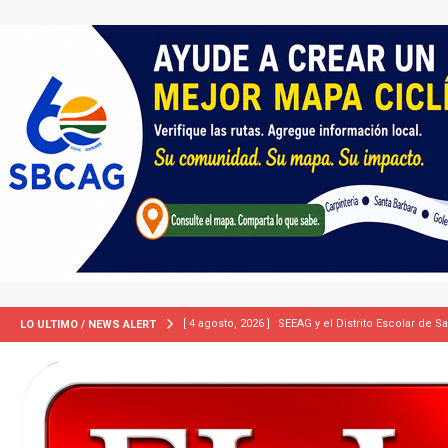
[ 4 agosto, 2026 ]
SEEAG y el Distrito Escolar de S
LO ULTIMO / NEWS ALERT
[ 4 agosto, 2026 ]
California demanda a cinco ciud
[ 2 julio, 2024 ]
Colombia apaga el ‘efecto Vini’. B
[ 29 marzo, 2024 ]
Corte Suprema levanta suspensi