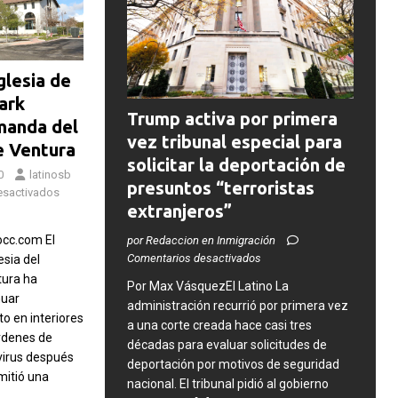
glesia de
ark
Trump activa por primera
manda del
vez tribunal especial para
 Ventura
solicitar la deportación de
0
latinosb
presuntos “terroristas
esactivados
extranjeros”
occ.com El
por Redaccion en Inmigración
Comentarios desactivados
esia del
ura ha
Por Max VásquezEl Latino La
nuar
administración recurrió por primera vez
to en interiores
a una corte creada hace casi tres
rdenes de
décadas para evaluar solicitudes de
virus después
deportación por motivos de seguridad
mitió una
nacional. El tribunal pidió al gobierno