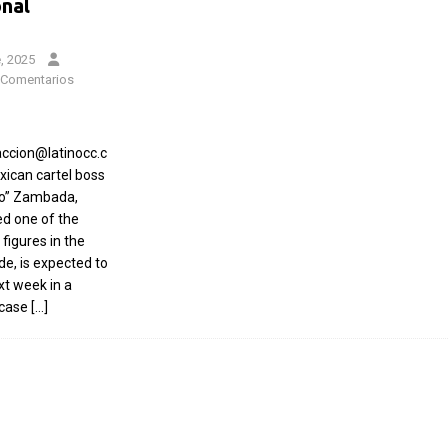
onal
, 2025
Comentarios
ccion@latinocc.c
ican cartel boss
yo” Zambada,
d one of the
figures in the
de, is expected to
xt week in a
 case
[…]