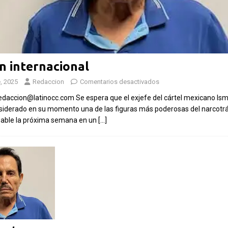
s que
Las Islas Malvinas y el
Mundial 2026:
deporte: una historia de
espectacular a
identidad, memoria y
s inolvidable
pasión nacional
 internacional
, 2025
Redaccion
Comentarios desactivados
Latino La Copa
Por El Latino Newsroom El deporte ha
as de emociones,
sido, a lo largo de la historia, mucho más
daccion@latinocc.com Se espera que el exjefe del cártel mexicano Ism
ciones memorables.
que una competencia entre equipos o
iderado en su momento una de las figuras más poderosas del narcotrá
nos de los momentos
atletas. En numerosas
[...]
pable la próxima semana en un
[…]
l
[...]