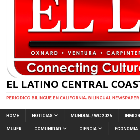
INMIGRACIÓN
[ 1 marzo, 2024 ]
Potente tormenta invernal desat
[ 6 agosto, 2026 ]
Trump firma dos medidas ejecuti
NACIONALES
[ 5 agosto, 2026 ]
Resumen internacional
INT
EL LATINO CENTRAL COA
PERIODICO BILINGUE EN CALIFORNIA. BILINGUAL NEWSPAPER 
HOME
NOTICIAS
MUNDIAL / WC 2026
INMIG
MUJER
COMUNIDAD
CIENCIA
ECONOMIA