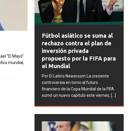
FIFA abre 
Fútbol asiático se suma al
disciplinar
rechazo contra el plan de
Argentina t
inversión privada
incidentes e
ael “El Mayo”
propuesto por la FIFA para
fico mundial,
Mundial 20
el Mundial
Por El Latino Ne
Por El Latino Newsroom La creciente
una serie de proc
controversia en torno al futuro
contra la Asociac
financiero de la Copa Mundial de la FIFA
Argentino (AFA),
sumó un nuevo capítulo este viernes,
[...]
la selección arg