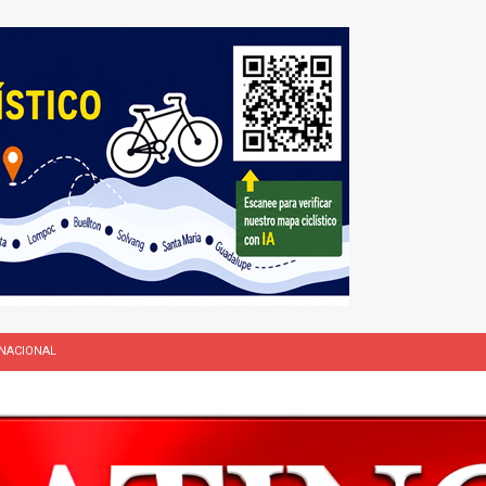
NACIONAL
L
rasil 1 – Colombia 1
DEPORTE
ón a ley de Texas que permite a la policía detener a migrantes