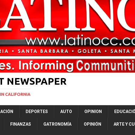
ará la mayor nevada en lo que va del año en California
NACIONALES
vas para restringir la ciudadanía por nacimiento y el “turismo de parto”
ERNACIONAL
ST NEWSPAPER
IN CALIFORNIA
RACIÓN
DEPORTES
AUTO
OPINION
EDUCACI
FINANZAS
GATRONOMÍA
OPINIÓN
ARTE Y C