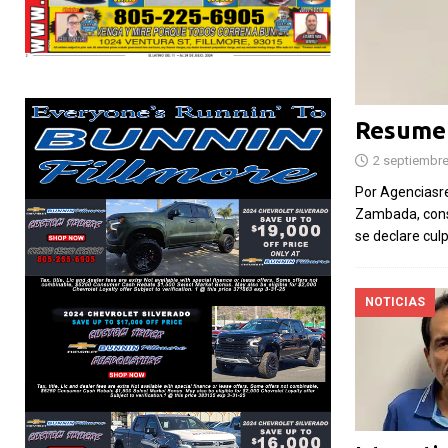
La UEFA amenaza con
Los momento
boicotear los torneos de la
marcaron el 
FIFA por polémico plan de
del gol más 
inversión del Mundial
la afición má
Resumen
2 septiembre
Por El Latino Newsroom La relación
Por Max VásquezEl 
entre la UEFA y la FIFA atraviesa uno de
Mundial dejó 39 dí
Por Agenciasre
sus momentos más tensos de los
sorpresas y actua
Zambada, cons
últimos años. La organización
[...]
Estos fueron algu
se declare cul
más destacados de
NOTICIAS