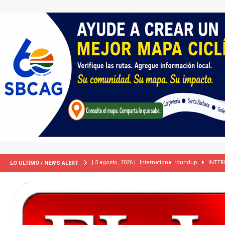
[ 5 agosto, 2026 ]
International roundup
INTER
LO ULTIMO / NEWS ALERT
[ 5 agosto, 2026 ]
Central Coast roundup
LOCA
[ 2 julio, 2024 ]
Colombia apaga el ‘efecto Vini’. B
[ 29 marzo, 2024 ]
Corte Suprema levanta suspensi