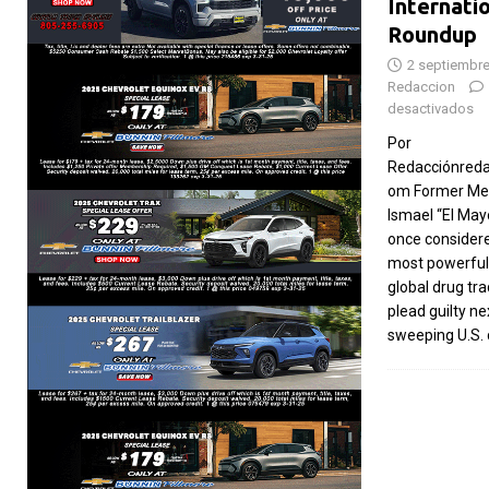
Internati
Roundup
2 septiembre
Redaccion
desactivados
Por
Redacciónreda
om Former Mex
Ismael “El Ma
once considere
most powerful 
global drug tra
plead guilty ne
sweeping U.S.