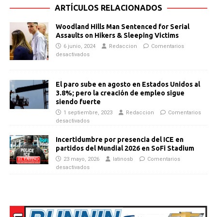
ARTÍCULOS RELACIONADOS
Woodland Hills Man Sentenced for Serial
Assaults on Hikers & Sleeping Victims
6 junio, 2024
Redaccion
Comentarios
desactivados
El paro sube en agosto en Estados Unidos al
3.8%; pero la creación de empleo sigue
siendo fuerte
1 septiembre, 2023
Redaccion
Comentarios
desactivados
Incertidumbre por presencia del ICE en
partidos del Mundial 2026 en SoFi Stadium
23 mayo, 2026
latinosb
Comentarios
desactivados