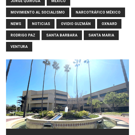
JORGE QUIROGA
MEXICO
MOVIMIENTO AL SOCIALISMO
NARCOTRÁFICO MÉXICO
NEWS
NOTICIAS
OVIDIO GUZMÁN
OXNARD
RODRIGO PAZ
SANTA BARBARA
SANTA MARIA
VENTURA