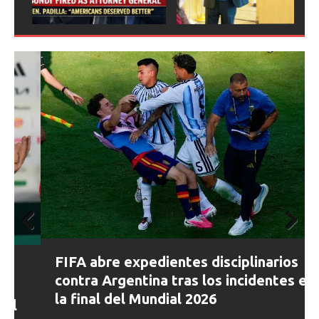
ious
Prev
Next
FIFA abre expedientes disciplinarios
ious
contra Argentina tras los incidentes en
la final del Mundial 2026