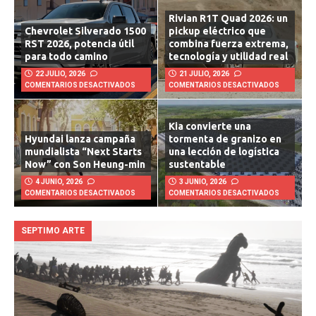
Rivian R1T Quad 2026: un
Chevrolet Silverado 1500
pickup eléctrico que
RST 2026, potencia útil
combina fuerza extrema,
para todo camino
tecnología y utilidad real
22 JULIO, 2026
21 JULIO, 2026
COMENTARIOS DESACTIVADOS
COMENTARIOS DESACTIVADOS
Kia convierte una
Hyundai lanza campaña
tormenta de granizo en
mundialista “Next Starts
una lección de logística
Now” con Son Heung-min
sustentable
4 JUNIO, 2026
3 JUNIO, 2026
COMENTARIOS DESACTIVADOS
COMENTARIOS DESACTIVADOS
SEPTIMO ARTE