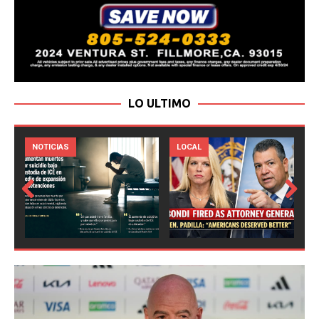
LO ULTIMO
LOCAL
NOTICIAS
Prev
Next
ious