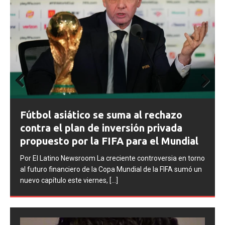
Prev
Next
ious
FIFA abre expediente
 se suma al rechazo
contra Argentina tra
e inversión privada
la final del Mundial 
a FIFA para el Mundial
Por El Latino Newsroom La FIFA
La creciente controversia en torno
procesos disciplinarios contra 
la Copa Mundial de la FIFA sumó un
Argentino (AFA), cuatro integr
rnes,
[...]
argentina
[...]