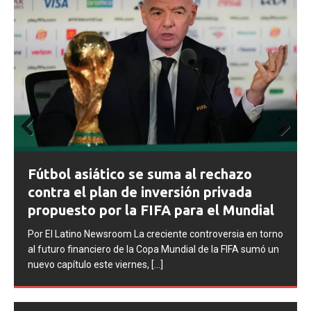
Prev
Next
ious
FIFA abre expedientes disciplinarios
contra Argentina tras los incidentes en
la final del Mundial 2026
Por El Latino Newsroom La FIFA inició una serie de
no
procesos disciplinarios contra la Asociación del Fútbol
un
Argentino (AFA), cuatro integrantes de la selección
argentina
[...]