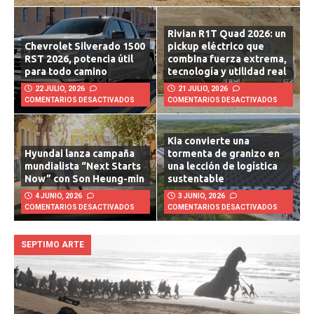
Rivian R1T Quad 2026: un
Chevrolet Silverado 1500
pickup eléctrico que
RST 2026, potencia útil
combina fuerza extrema,
para todo camino
tecnología y utilidad real
22 JULIO, 2026
21 JULIO, 2026
COMENTARIOS DESACTIVADOS
COMENTARIOS DESACTIVADOS
Kia convierte una
Hyundai lanza campaña
tormenta de granizo en
mundialista “Next Starts
una lección de logística
Now” con Son Heung-min
sustentable
4 JUNIO, 2026
3 JUNIO, 2026
COMENTARIOS DESACTIVADOS
COMENTARIOS DESACTIVADOS
SEPTIMO ARTE