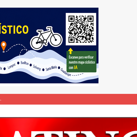
L
bunal especial para solicitar la deportación de presuntos “terroristas
rasil 1 – Colombia 1
DEPORTE