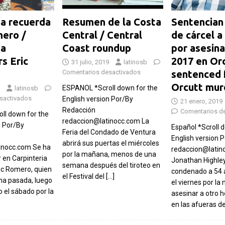
ia recuerda
Resumen de la Costa
Sentencian
mero /
Central / Central
de cárcel 
ia
Coast roundup
por asesin
s Eric
2017 en Or
31 julio, 2019
latinosb
Comentarios desactivados
sentenced 
Orcutt mur
ESPANOL *Scroll down for the
latinosb
sactivados
English version Por/By
21 enero, 2019
Redacción
Comentarios d
ll down for the
redaccion@latinocc.com La
n Por/By
Español *Scroll 
Feria del Condado de Ventura
English version 
abrirá sus puertas el miércoles
inocc.com Se ha
redaccion@latin
por la mañana, menos de una
r en Carpinteria
Jonathan Highle
semana después del tiroteo en
ic Romero, quien
condenado a 54 a
el Festival del
[…]
na pasada, luego
el viernes por la
o el sábado por la
asesinar a otro
en las afueras d