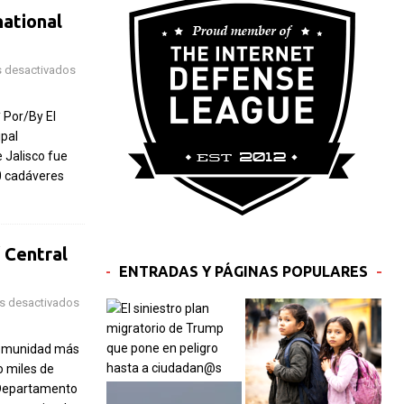
national
 desactivados
 Por/By El
ipal
 Jalisco fue
0 cadáveres
 Central
ENTRADAS Y PÁGINAS POPULARES
s desactivados
comunidad más
 miles de
l Departamento