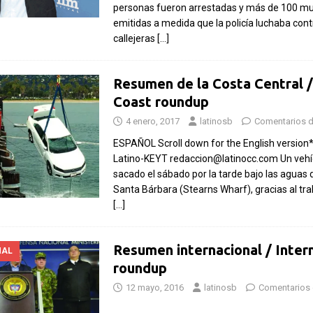
personas fueron arrestadas y más de 100 mu
emitidas a medida que la policía luchaba cont
callejeras
[…]
Resumen de la Costa Central /
Coast roundup
4 enero, 2017
latinosb
Comentarios 
ESPAÑOL Scroll down for the English version*
Latino-KEYT redaccion@latinocc.com Un vehí
sacado el sábado por la tarde bajo las aguas 
Santa Bárbara (Stearns Wharf), gracias al tra
[…]
Resumen internacional / Inter
NAL
roundup
12 mayo, 2016
latinosb
Comentarios 