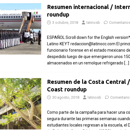
Resumen internacional / Inter
roundup
3 octubre, 2018
latinosb
Comentarios
ESPAÑOL Scroll down for the English version*
Latino-KEYT redaccion@latinocc.com El princ
funcionario forense en el estado mexicano de
despedido luego de que emergieron unos 15
almacenados en un remolque refrigerado
[…]
Resumen de la Costa Central /
Coast roundup
30 agosto, 2018
latinosb
Comentario
Como parte de la campaña para hacer una 
segura durante las primeras semanas cuando
estudiantes locales regresan a la escuela, e