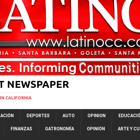
ón a ley de Texas que permite a la policía detener a migrantes
ará la mayor nevada en lo que va del año en California
NACIONALES
ERNACIONAL
NACIONAL
ST NEWSPAPER
IN CALIFORNIA
RACIÓN
DEPORTES
AUTO
OPINION
EDUCACI
FINANZAS
GATRONOMÍA
OPINIÓN
ARTE Y C