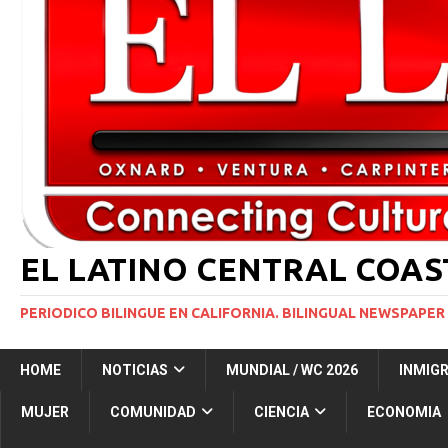
[ 29 marzo, 2024 ]
Corte Suprema levanta suspensi
INMIGRACIÓN
[ 1 marzo, 2024 ]
Potente tormenta invernal desat
[ 5 agosto, 2026 ]
Resumen internacional
INT
[ 5 agosto, 2026 ]
International roundup
INTER
EL LATINO CENTRAL COA
PERIODICO BILINGUE EN CALIFORNIA. BILINGUAL NEWSPAPER 
HOME
NOTICIAS
MUNDIAL / WC 2026
INMIG
MUJER
COMUNIDAD
CIENCIA
ECONOMIA