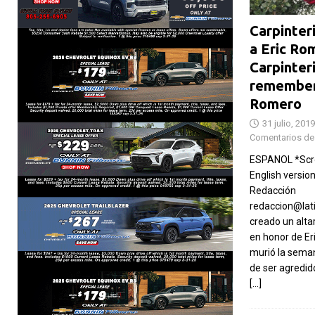
Carpinter
a Eric Ro
Carpinter
remember
Romero
31 julio, 2019
Comentarios de
ESPANOL *Scro
English versio
Redacción
redaccion@lat
creado un alta
en honor de Er
murió la sema
de ser agredid
[…]