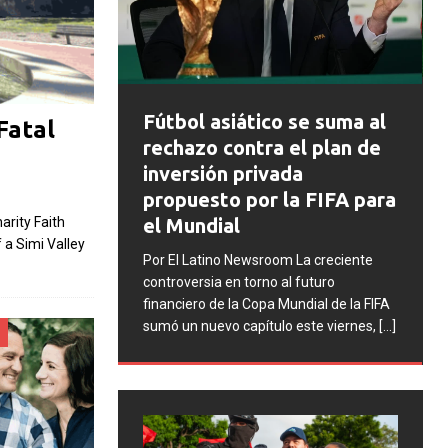
FIFA abre expedientes
o se suma al
Fatal
disciplinarios contra
 el plan de
Argentina tras los
ada
incidentes en la final del
la FIFA para
Mundial 2026
rity Faith
 a Simi Valley
Por El Latino Newsroom La FIFA inició
m La creciente
una serie de procesos disciplinarios
al futuro
contra la Asociación del Fútbol
Mundial de la FIFA
Argentino (AFA), cuatro integrantes de
o este viernes,
[...]
la selección argentina
[...]