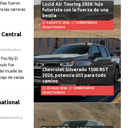
ltas fueron
Lucid Air Touring 2026: lujo
ra las carreras
futurista con la fuerza de una
bestia
3 AGOSTO, 2026
COMENTARIOS
DESACTIVADOS
 Central
desactivados
 Por/By El
culo fue
Chevrolet Silverado 1500 RST
del muelle de
2026, potencia útil para todo
bajo de varias
camino
22 JULIO, 2026
COMENTARIOS
DESACTIVADOS
national
desactivados