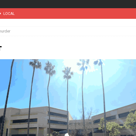
LOCAL
 vez tribunal especial para solicitar la deportación de presuntos
urder
ini’. Brasil 1 – Colombia 1
DEPORTE
r
MUNDIAL / WC 2026
NOTICIAS
DEPOR
suspensión a ley de Texas que permite a la policía detener a migrantes
l desatará la mayor nevada en lo que va del año en California
INTERNACIONAL
INTERNACIONAL