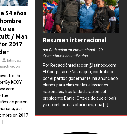
 a 54 años
a hombre
ato en
cutt / Man
Resumen internacional
for 2017
por Redaccion en Internacional
der
Comentarios desactivados
latinosb
Por Redacciónredaccion@latinocc.com
esactivados
El Congreso de Nicaragua, controlado
down for the
por el partido gobernante, ha anunciado
Por/By KCOY
planes para eliminar las elecciones
occ.com
nacionales, tras la declaración del
y fue
presidente Daniel Ortega de que el país
ños de prisión
ya no celebrará votaciones; una
[...]
 mañana, por
 hombre en 2017
el
[…]