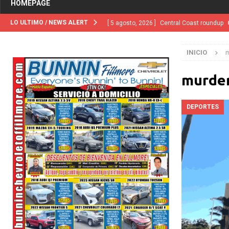
HOMEPAGE
LO ULTIMO / NEWS ALERT
[ 5 agosto, 2026 ]
Central Coast roundup
[ 5 agosto, 2026 ]
Trump activa por primera
INICIO
m
“terroristas extranjeros”
INMIGRACIÓN
[ 2 julio, 2024 ]
Colombia apaga el ‘efecto V
murde
[ 29 marzo, 2024 ]
Corte Suprema levanta 
DEPORTES
INMIGRACIÓN
[ 1 marzo, 2024 ]
Potente tormenta inverna
NACIONALES
[ 5 agosto, 2026 ]
Resumen internacional
[ 5 agosto, 2026 ]
International roundup