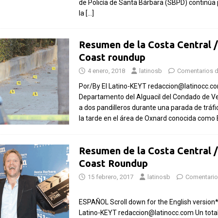
de Policía de Santa Bárbara (SBPD) continú
la
[…]
Resumen de la Costa Central /
Coast roundup
4 enero, 2018
latinosb
Comentarios 
Por/By El Latino-KEYT redaccion@latinocc.co
Departamento del Alguacil del Condado de Ve
a dos pandilleros durante una parada de tráfic
la tarde en el área de Oxnard conocida como E
Resumen de la Costa Central /
Coast Roundup
15 febrero, 2017
latinosb
Comentario
ESPAÑOL Scroll down for the English version*
Latino-KEYT redaccion@latinocc.com Un total