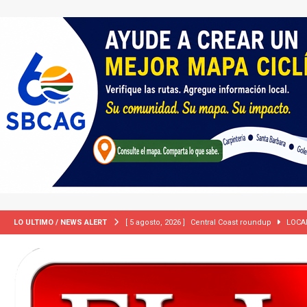
[ 5 agosto, 2026 ]
Central Coast roundup
LOCA
LO ULTIMO / NEWS ALERT
[ 5 agosto, 2026 ]
Trump activa por primera vez tri
extranjeros”
INMIGRACIÓN
[ 2 julio, 2024 ]
Colombia apaga el ‘efecto Vini’. B