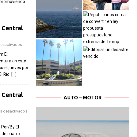
a promoviendo
 Central
desactivados
m El
ntura arrestó
o el jueves por
l Río.
[…]
 Central
AUTO – MOTOR
s desactivados
 Por/By El
 de cuatro