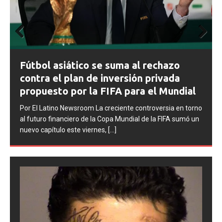
Prev
Next
ious
FIFA abre expedientes disciplinarios
contra Argentina tras los incidentes en
la final del Mundial 2026
Por El Latino Newsroom La FIFA inició una serie de
no
procesos disciplinarios contra la Asociación del Fútbol
n
Argentino (AFA), cuatro integrantes de la selección
argentina
[...]