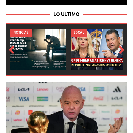
LO ULTIMO
LOCAL
NOTICIAS
Prev
Next
ious