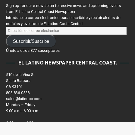
Sign up for our e-newsletter to receive news and upcoming events
from El Latino Central Coast Newspaper.
Introduce tu correo electrónico para suscribirte y recibir alertas de
noticias y eventos de El Latino Costa Central..
Suscribir/Suscribe
Únete a otros 877 suscriptores
EL LATINO NEWSPAPER CENTRAL COAST.
510 de la Vina St.
Santa Barbara
CA 93101
805-836-0528
sales@latinocc.com
Monday – Friday
9:00 a.m.- 6:00 p.m.
9:00 a.m. – 6:00 p.m.