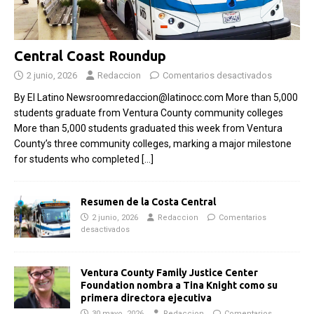
Central Coast Roundup
2 junio, 2026
Redaccion
Comentarios desactivados
By El Latino Newsroomredaccion@latinocc.com More than 5,000
students graduate from Ventura County community colleges
More than 5,000 students graduated this week from Ventura
County’s three community colleges, marking a major milestone
for students who completed
[…]
Resumen de la Costa Central
2 junio, 2026
Redaccion
Comentarios
desactivados
Ventura County Family Justice Center
Foundation nombra a Tina Knight como su
primera directora ejecutiva
30 mayo, 2026
Redaccion
Comentarios