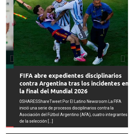
Prev
Next
FIFA abre expedientes disciplinarios
ious
contra Argentina tras los incidentes en
la final del Mundial 2026
0SHARESShareTweet Por El Latino Newsroom La FIFA
inició una serie de procesos disciplinarios contra la
Asociación del Fútbol Argentino (AFA), cuatro integrantes
de la selección
[...]