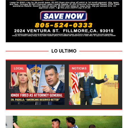
LO ULTIMO
LOCAL
NOTICIAS
Prev
Next
ious