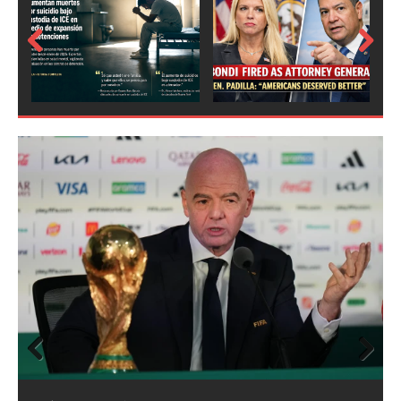
Prev
Next
ious
Prev
Next
ious
FIFA abre expedientes disciplinarios