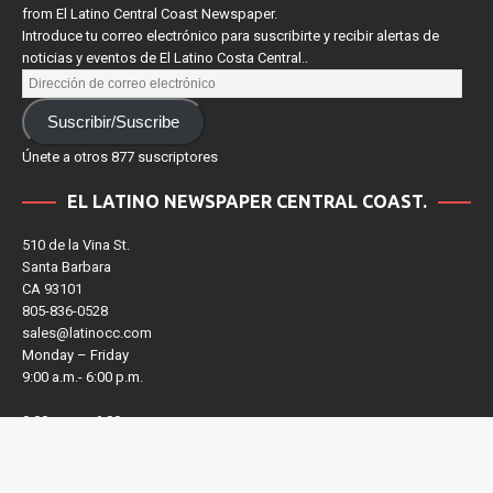
from El Latino Central Coast Newspaper.
Introduce tu correo electrónico para suscribirte y recibir alertas de
noticias y eventos de El Latino Costa Central..
Suscribir/Suscribe
Únete a otros 877 suscriptores
EL LATINO NEWSPAPER CENTRAL COAST.
510 de la Vina St.
Santa Barbara
CA 93101
805-836-0528
sales@latinocc.com
Monday – Friday
9:00 a.m.- 6:00 p.m.
9:00 a.m. – 6:00 p.m.
Derechos de autor © 2026 | Tema de WordPress MH Magazine por
MH