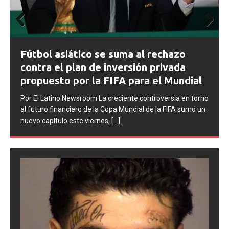
Prev
Next
ious
FIFA abre expedientes disciplinarios
contra Argentina tras los incidentes en
la final del Mundial 2026
Por El Latino Newsroom La FIFA inició una serie de
no
procesos disciplinarios contra la Asociación del Fútbol
un
Argentino (AFA), cuatro integrantes de la selección
argentina
[...]