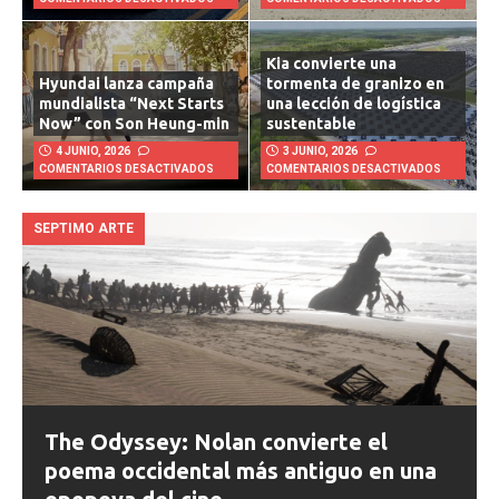
Kia convierte una
Hyundai lanza campaña
tormenta de granizo en
mundialista “Next Starts
una lección de logística
Now” con Son Heung-min
sustentable
4 JUNIO, 2026
3 JUNIO, 2026
COMENTARIOS DESACTIVADOS
COMENTARIOS DESACTIVADOS
SEPTIMO ARTE
The Odyssey: Nolan convierte el
poema occidental más antiguo en una