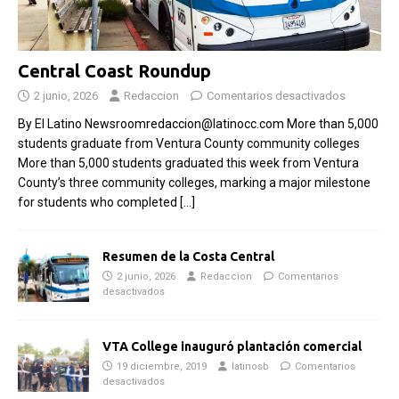
Central Coast Roundup
2 junio, 2026
Redaccion
Comentarios desactivados
By El Latino Newsroomredaccion@latinocc.com More than 5,000
students graduate from Ventura County community colleges
More than 5,000 students graduated this week from Ventura
County’s three community colleges, marking a major milestone
for students who completed
[…]
Resumen de la Costa Central
2 junio, 2026
Redaccion
Comentarios
desactivados
VTA College inauguró plantación comercial
19 diciembre, 2019
latinosb
Comentarios
desactivados