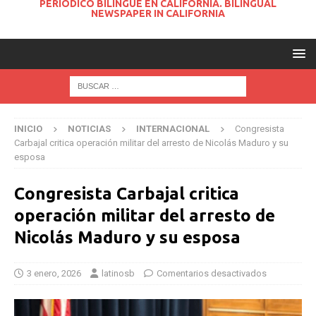
PERIODICO BILINGUE EN CALIFORNIA. BILINGUAL
NEWSPAPER IN CALIFORNIA
INICIO
NOTICIAS
INTERNACIONAL
Congresista
Carbajal critica operación militar del arresto de Nicolás Maduro y su
esposa
Congresista Carbajal critica
operación militar del arresto de
Nicolás Maduro y su esposa
3 enero, 2026
latinosb
Comentarios desactivados