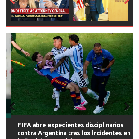
Prev
Next
ious
Prev
Next
FIFA abre expedientes disciplinarios
ious
contra Argentina tras los incidentes en