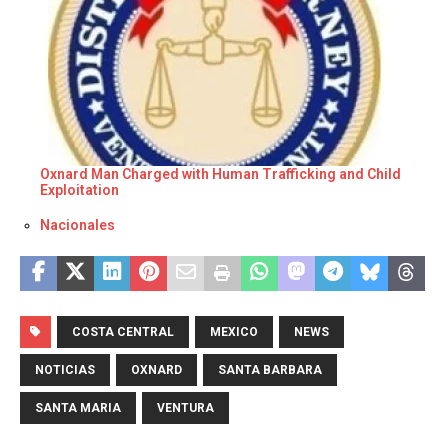
Oxnard Man Charged with Human Trafficking and Child
Exploitation
Respecto a
Nacionales
COSTA CENTRAL
MEXICO
NEWS
NOTICIAS
OXNARD
SANTA BARBARA
SANTA MARIA
VENTURA