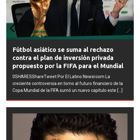
Prev
Next
FIFA abre expedientes disciplinarios
ious
contra Argentina tras los incidentes en
la final del Mundial 2026
0SHARESShareTweet Por El Latino Newsroom La FIFA
inició una serie de procesos disciplinarios contra la
Asociación del Fútbol Argentino (AFA), cuatro integrantes
de la selección
[...]