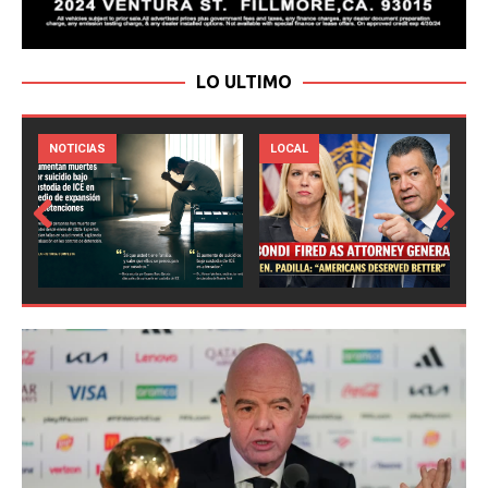
LO ULTIMO
LOCAL
NOTICIAS
Prev
Next
ious