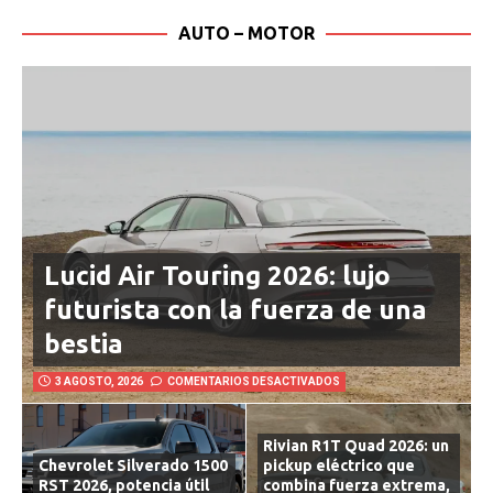
AUTO – MOTOR
Lucid Air Touring 2026: lujo
futurista con la fuerza de una
bestia
3 AGOSTO, 2026
COMENTARIOS DESACTIVADOS
Rivian R1T Quad 2026: un
Chevrolet Silverado 1500
pickup eléctrico que