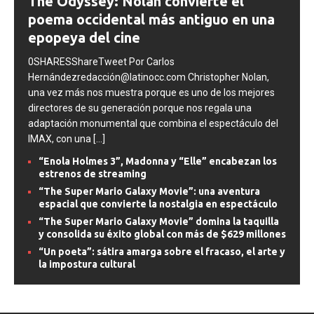
The Odyssey: Nolan convierte el
poema occidental más antiguo en una
epopeya del cine
0SHARESShareTweet Por Carlos
Hernándezredacción@latinocc.com Christopher Nolan,
una vez más nos muestra porque es uno de los mejores
directores de su generación porque nos regala una
adaptación monumental que combina el espectáculo del
IMAX, con una
[...]
“Enola Holmes 3”, Madonna y “Elle” encabezan los
estrenos de streaming
“The Super Mario Galaxy Movie”: una aventura
espacial que convierte la nostalgia en espectáculo
“The Super Mario Galaxy Movie” domina la taquilla
y consolida su éxito global con más de $629 millones
“Un poeta”: sátira amarga sobre el fracaso, el arte y
la impostura cultural