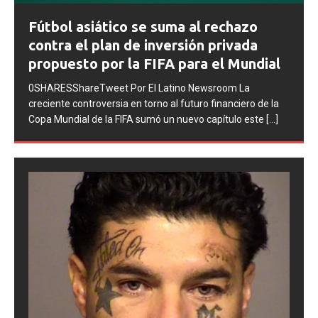
Prev
Next
FIFA abre expedientes disciplinarios
ious
contra Argentina tras los incidentes en
la final del Mundial 2026
0SHARESShareTweet Por El Latino Newsroom La FIFA
inició una serie de procesos disciplinarios contra la
Asociación del Fútbol Argentino (AFA), cuatro integrantes
de la selección
[...]