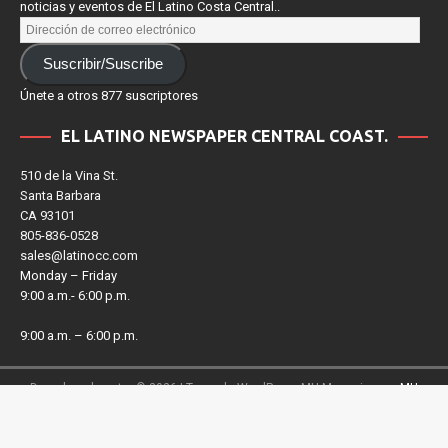
noticias y eventos de El Latino Costa Central..
Suscribir/Suscribe
Únete a otros 877 suscriptores
EL LATINO NEWSPAPER CENTRAL COAST.
510 de la Vina St.
Santa Barbara
CA 93101
805-836-0528
sales@latinocc.com
Monday – Friday
9:00 a.m.- 6:00 p.m.
9:00 a.m. – 6:00 p.m.
Derechos de autor © 2026 | Tema de WordPress MH Magazine por
MH
Themes