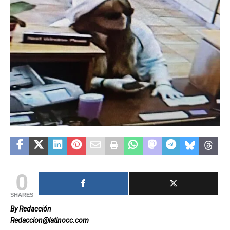
0
SHARES
By Redacción
Redaccion@latinocc.com