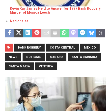
Kevin Ray James Held to Answer for 1997 Bank Robbery
Murder of Monica Leech
Respecto a
Nacionales
BANK ROBBERY
COSTA CENTRAL
MEXICO
NEWS
NOTICIAS
OXNARD
SANTA BARBARA
SANTA MARIA
VENTURA