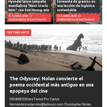
Kia convierte una
Hyundai lanza campaña
tormenta de granizo en
mundialista “Next Starts
una lección de logística
Now” con Son Heung-min
sustentable
4 JUNIO, 2026
3 JUNIO, 2026
COMENTARIOS DESACTIVADOS
COMENTARIOS DESACTIVADOS
SEPTIMO ARTE
The Odyssey: Nolan convierte el
poema occidental más antiguo en una
epopeya del cine
0SHARESShareTweet Por Carlos