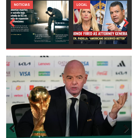
LOCAL
NOTICIAS
Prev
Next
ious