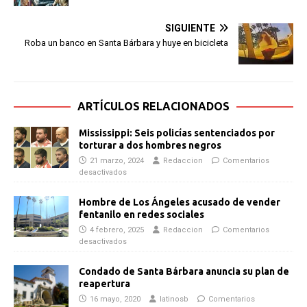
SIGUIENTE
Roba un banco en Santa Bárbara y huye en bicicleta
ARTÍCULOS RELACIONADOS
Mississippi: Seis policías sentenciados por
torturar a dos hombres negros
21 marzo, 2024
Redaccion
Comentarios
desactivados
Hombre de Los Ángeles acusado de vender
fentanilo en redes sociales
4 febrero, 2025
Redaccion
Comentarios
desactivados
Condado de Santa Bárbara anuncia su plan de
reapertura
16 mayo, 2020
latinosb
Comentarios