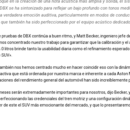
oque en la creación de una nota acústica más amplia y sólida, el si
DBX se ha sintonizado para reflejar un bajo profundo con tonos medi
a verdadera emoción auditiva, particularmente en modos de condu
, que también ha sido perfeccionado por el equipo acústico dedicado
 pruebas de DBX continúa a buen ritmo, y Matt Becker, ingeniero jefe d
s concentrado nuestro trabajo para garantizar que la calibración y el 
.0 litros brinde tanto la usabilidad diaria como el refinamiento esperado
e SUV».
ambién nos hemos centrado mucho en hacer coincidir eso con la dinám
activa que está ordenada por nuestra marca e inherente a cada Aston Ma
aciones del rendimiento general del automóvil han sido increíblemente
meses serán extremadamente importantes para nosotros, dijo Becker, 
rfeccionando las credenciales del tren motriz y una configuración di
er de este el SUV más emocionante del mercado, y que lo presentarem