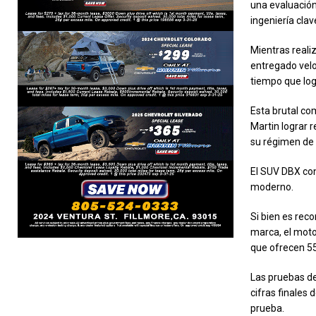
una evaluación
ingeniería cla
Mientras reali
entregado velo
tiempo que log
Esta brutal co
Martin lograr 
su régimen de 
El SUV DBX cont
moderno.
Si bien es rec
marca, el moto
que ofrecen 55
Las pruebas d
cifras finales
prueba.