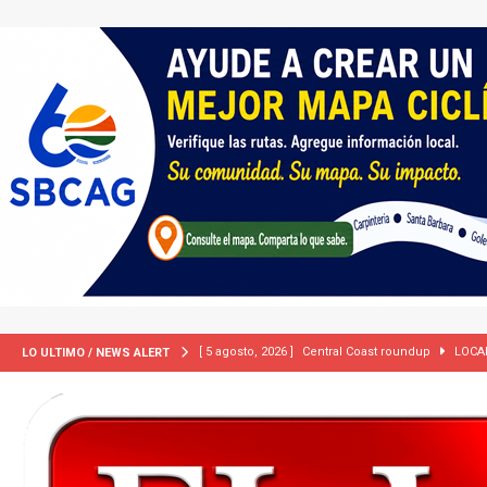
[ 5 agosto, 2026 ]
Central Coast roundup
LOCA
LO ULTIMO / NEWS ALERT
[ 5 agosto, 2026 ]
Trump activa por primera vez tri
extranjeros”
INMIGRACIÓN
[ 2 julio, 2024 ]
Colombia apaga el ‘efecto Vini’. B