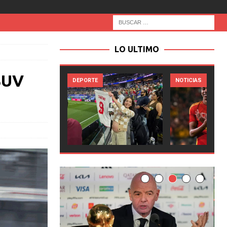
LO ULTIMO
SUV
RTE
NOTICIAS
NOTICIAS