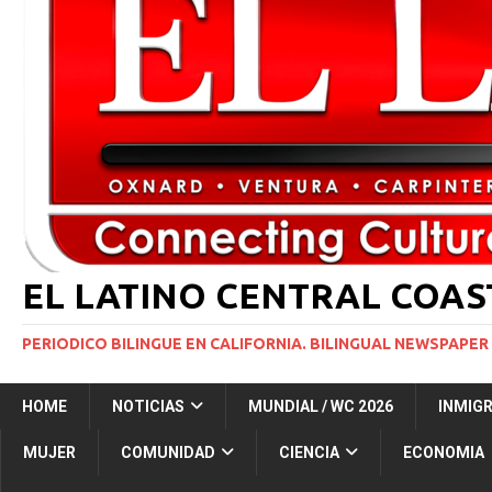
[ 29 marzo, 2024 ]
Corte Suprema levanta suspensi
INMIGRACIÓN
[ 1 marzo, 2024 ]
Potente tormenta invernal desat
[ 5 agosto, 2026 ]
Resumen internacional
INT
[ 5 agosto, 2026 ]
International roundup
INTER
EL LATINO CENTRAL COA
PERIODICO BILINGUE EN CALIFORNIA. BILINGUAL NEWSPAPER 
HOME
NOTICIAS
MUNDIAL / WC 2026
INMIG
MUJER
COMUNIDAD
CIENCIA
ECONOMIA