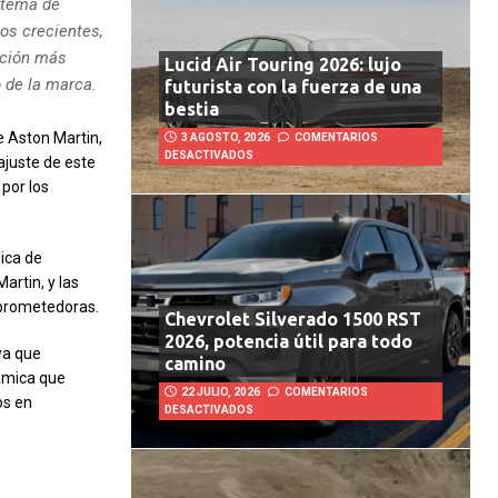
stema de
os crecientes,
cción más
Lucid Air Touring 2026: lujo
 de la marca.
futurista con la fuerza de una
bestia
e Aston Martin,
3 AGOSTO, 2026
COMENTARIOS
DESACTIVADOS
ajuste de este
 por los
ica de
rtin, y las
 prometedoras.
Chevrolet Silverado 1500 RST
2026, potencia útil para todo
ya que
camino
námica que
22 JULIO, 2026
COMENTARIOS
os en
DESACTIVADOS