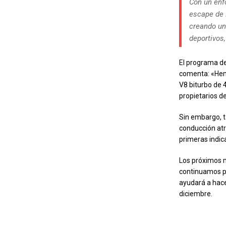
Con un enf
escape de 
creando un
deportivos
El programa de
comenta: «Hemo
V8 biturbo de 4
propietarios d
Sin embargo, t
conducción atr
primeras indic
Los próximos 
continuamos pe
ayudará a hac
diciembre.