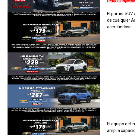
redaccion@lat
El primer SUV 
de cualquier A
acercándose.
El equipo del i
amplia capacid