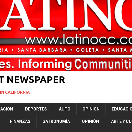
ón a ley de Texas que permite a la policía detener a migrantes
ará la mayor nevada en lo que va del año en California
NACIONALES
ERNACIONAL
NACIONAL
ST NEWSPAPER
IN CALIFORNIA
RACIÓN
DEPORTES
AUTO
OPINION
EDUCACI
FINANZAS
GATRONOMÍA
OPINIÓN
ARTE Y C