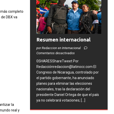
ba más completo
n de DBX va
Resumen internacional
por Redaccion en Internacional
Comentarios desactivados
0SHARESShareTweet Por
Redacciónredaccion@latinocc.com El
Congreso de Nicaragua, controlado por
el partido gobernante, ha anunciado
planes para eliminar las elecciones
nacionales, tras la declaración del
presidente Daniel Ortega de que el país
ya no celebrará votaciones;
[...]
ntizar la
mundo real y