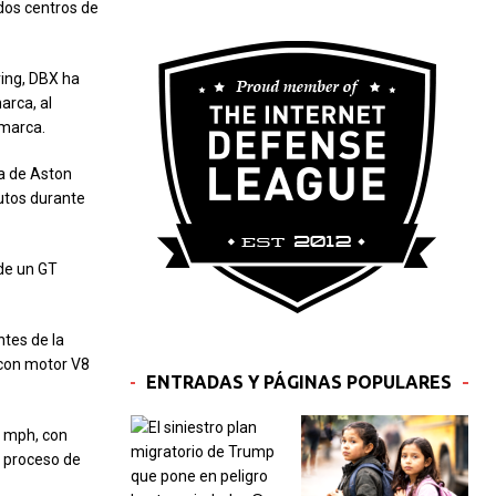
 dos centros de
ring, DBX ha
arca, al
 marca.
ía de Aston
utos durante
 de un GT
ntes de la
 con motor V8
ENTRADAS Y PÁGINAS POPULARES
 mph, con
l proceso de