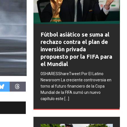
FIFA abre expedientes
co se suma al
disciplinarios contra
ra el plan de
Argentina tras los
vada
incidentes en la final del
r la FIFA para
Mundial 2026
0SHARESShareTweet Por El Latino
 Por El Latino
Newsroom La FIFA inició una serie de
nte controversia en
procesos disciplinarios contra la
nciero de la Copa
Asociación del Fútbol Argentino (AFA),
 sumó un nuevo
cuatro integrantes de la selección
[...]