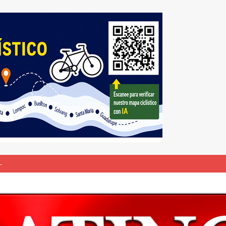
L
bunal especial para solicitar la deportación de presuntos “terroristas
rasil 1 – Colombia 1
DEPORTE