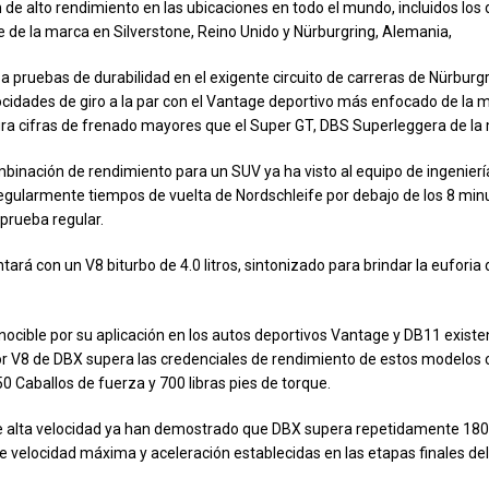
 de alto rendimiento en las ubicaciones en todo el mundo, incluidos los
ve de la marca en Silverstone, Reino Unido y Nürburgring, Alemania,
za pruebas de durabilidad en el exigente circuito de carreras de Nürburg
cidades de giro a la par con el Vantage deportivo más enfocado de la m
ra cifras de frenado mayores que el Super GT, DBS Superleggera de la
mbinación de rendimiento para un SUV ya ha visto al equipo de ingenier
regularmente tiempos de vuelta de Nordschleife por debajo de los 8 min
prueba regular.
ará con un V8 biturbo de 4.0 litros, sintonizado para brindar la euforia
onocible por su aplicación en los autos deportivos Vantage y DB11 existe
r V8 de DBX supera las credenciales de rendimiento de estos modelos
0 Caballos de fuerza y 700 libras pies de torque.
e alta velocidad ya han demostrado que DBX supera repetidamente 180
 de velocidad máxima y aceleración establecidas en las etapas finales de