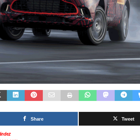
Las Islas Malvinas y el
deporte: una historia de
identidad, memoria y
Fútbol asiáti
pasión nacional
rechazo cont
0SHARESShareTweet Por El Latino
inversión pri
Newsroom El deporte ha sido, a lo largo
propuesto po
de la historia, mucho más que una
el Mundial
competencia entre equipos o atletas. En
[...]
0SHARESShareTweet
Newsroom La crecie
torno al futuro fina
Mundial de la FIFA
capítulo este
[...]
Share
Tweet
nández