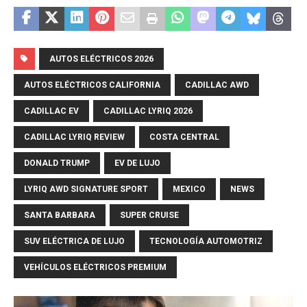
AUTOS ELÉCTRICOS 2026
AUTOS ELÉCTRICOS CALIFORNIA
CADILLAC AWD
CADILLAC EV
CADILLAC LYRIQ 2026
CADILLAC LYRIQ REVIEW
COSTA CENTRAL
DONALD TRUMP
EV DE LUJO
LYRIQ AWD SIGNATURE SPORT
MEXICO
NEWS
SANTA BARBARA
SUPER CRUISE
SUV ELÉCTRICA DE LUJO
TECNOLOGÍA AUTOMOTRIZ
VEHÍCULOS ELÉCTRICOS PREMIUM