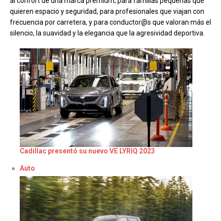
al confort de una marca premium; para familias pequeñas que
quieren espacio y seguridad, para profesionales que viajan con
frecuencia por carretera, y para conductor@s que valoran más el
silencio, la suavidad y la elegancia que la agresividad deportiva.
Cadillac presentó su nuevo VE LYRIQ 2023
Respecto a
Auto