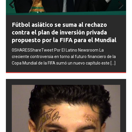
Prev
Next
FIFA abre expedientes disciplinarios
ious
contra Argentina tras los incidentes en
la final del Mundial 2026
0SHARESShareTweet Por El Latino Newsroom La FIFA
inició una serie de procesos disciplinarios contra la
Asociación del Fútbol Argentino (AFA), cuatro integrantes
de la selección
[...]