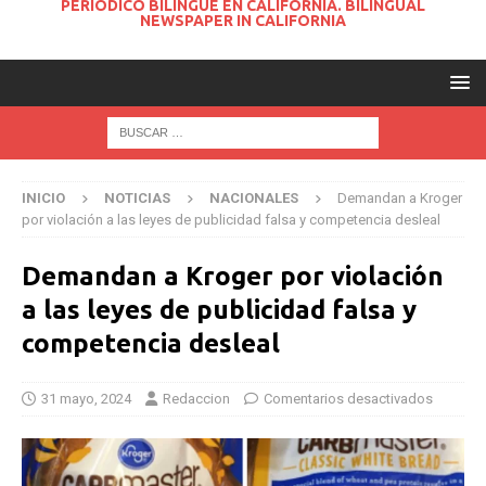
PERIODICO BILINGUE EN CALIFORNIA. BILINGUAL
NEWSPAPER IN CALIFORNIA
INICIO
NOTICIAS
NACIONALES
Demandan a Kroger
por violación a las leyes de publicidad falsa y competencia desleal
Demandan a Kroger por violación
a las leyes de publicidad falsa y
competencia desleal
31 mayo, 2024
Redaccion
Comentarios desactivados