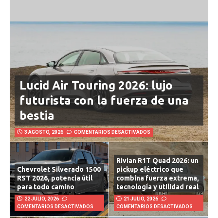
Lucid Air Touring 2026: lujo
futurista con la fuerza de una
bestia
3 AGOSTO, 2026
COMENTARIOS DESACTIVADOS
Rivian R1T Quad 2026: un
Chevrolet Silverado 1500
pickup eléctrico que
RST 2026, potencia útil
combina fuerza extrema,
para todo camino
tecnología y utilidad real
22 JULIO, 2026
21 JULIO, 2026
COMENTARIOS DESACTIVADOS
COMENTARIOS DESACTIVADOS