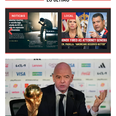
LO ULTIMO
LOCAL
NOTICIAS
Prev
Next
ious