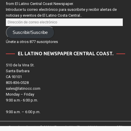
Sign up for our e-newsletter to receive news and upcoming events
from El Latino Central Coast Newspaper.
Introduce tu correo electrónico para suscribirte y recibir alertas de
noticias y eventos de El Latino Costa Central..
Suscribir/Suscribe
Únete a otros 877 suscriptores
EL LATINO NEWSPAPER CENTRAL COAST.
510 de la Vina St.
Santa Barbara
CA 93101
805-836-0528
sales@latinocc.com
Monday – Friday
9:00 a.m.- 6:00 p.m.
9:00 a.m. – 6:00 p.m.
Derechos de autor © 2026 | Tema de WordPress MH Magazine por
MH