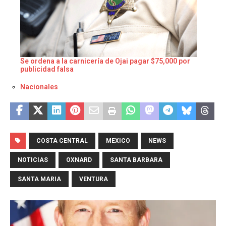
Se ordena a la carnicería de Ojai pagar $75,000 por
publicidad falsa
Respecto a
Nacionales
COSTA CENTRAL
MEXICO
NEWS
NOTICIAS
OXNARD
SANTA BARBARA
SANTA MARIA
VENTURA