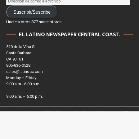
Suscribir/Suscribe
Únete a otros 877 suscriptores
EL LATINO NEWSPAPER CENTRAL COAST.
510 de la Vina St.
Santa Barbara
CA 93101
805-836-0528
sales@latinocc.com
Monday – Friday
9:00 a.m.- 6:00 p.m.
9:00 a.m. – 6:00 p.m.
Derechos de autor © 2026 | Tema de WordPress MH Magazine por
MH
Themes
Salir de la versión móvil