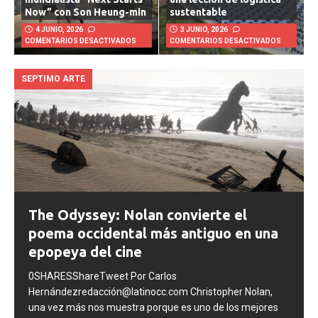
mundialista “Next Starts
una lección de logística
Now” con Son Heung-min
sustentable
4 JUNIO, 2026
3 JUNIO, 2026
COMENTARIOS DESACTIVADOS
COMENTARIOS DESACTIVADOS
SEPTIMO ARTE
The Odyssey: Nolan convierte el
poema occidental más antiguo en una
epopeya del cine
0SHARESShareTweet Por Carlos
Hernándezredacción@latinocc.com Christopher Nolan,
una vez más nos muestra porque es uno de los mejores