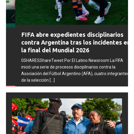
Prev
Next
FIFA abre expedientes disciplinarios
ious
contra Argentina tras los incidentes en
la final del Mundial 2026
0SHARESShareTweet Por El Latino Newsroom La FIFA
inició una serie de procesos disciplinarios contra la
Asociación del Fútbol Argentino (AFA), cuatro integrantes
de la selección
[...]