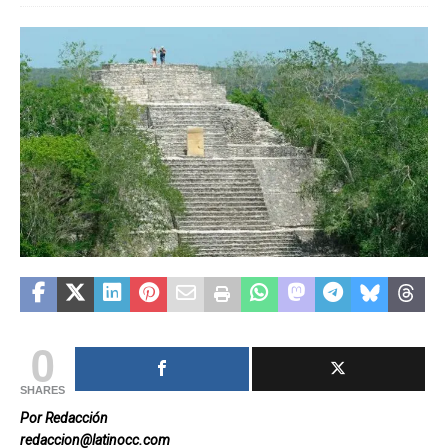
0
SHARES
Por Redacción
redaccion@latinocc.com