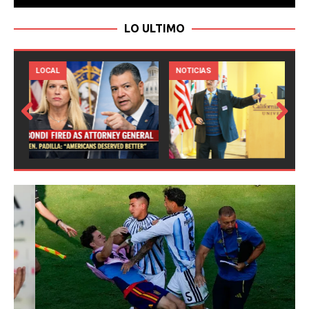
LO ULTIMO
LOCAL
NOTICIAS
Prev
Next
ious