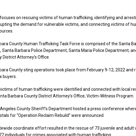
ocuses on rescuing victims of human trafficking, identifying and arresti
isrupting the demand for vulnerable victims, and connecting victims of hu
sources.
ara County Human Trafficking Task Force is comprised of the Santa B
ce, Santa Barbara Police Department, Santa Maria Police Department, an
District Attorney’s Office.
ara County sting operations took place from February 9-12, 2022 and r
x buyers.
victims of human trafficking were identified and connected with local r
nta Barbara County District Attorney’s Office, Victim-Witness Program.
 Angeles County Sheriff’s Department hosted a press conference wher
als for “Operation Reclaim Rebuild” were announced.
tewide coordinate effort resulted in the rescue of 73 juvenile and adult 
77 individuals for crimes associated with human trafficking.