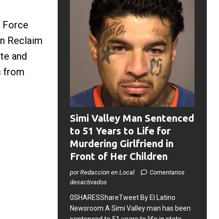
k Force
on Reclaim
ate and
s from
Simi Valley Man Sentenced
to 51 Years to Life for
Murdering Girlfriend in
Front of Her Children
por Redaccion en Local
Comentarios
desactivados
0SHARESShareTweet ​By El Latino
Newsroom ​A Simi Valley man has been