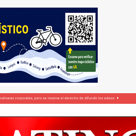
 cámaras corporales, pero se reserva el derecho de difundir los videos
dí firman pacto de defensa mutua ante escalada de tensiones en Oriente Medio