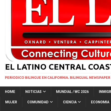
[ 2 julio, 2024 ]
Colombia apaga el ‘efecto Vini’. B
[ 29 marzo, 2024 ]
Corte Suprema levanta suspensi
INMIGRACIÓN
[ 1 marzo, 2024 ]
Potente tormenta invernal desat
[ 7 agosto, 2026 ]
Simi Valley Man Sentenced to 51 
[ 7 agosto, 2026 ]
El primer hábitat submarino en
EL LATINO CENTRAL COA
PERIODICO BILINGUE EN CALIFORNIA. BILINGUAL NEWSPAPER 
HOME
NOTICIAS
MUNDIAL / WC 2026
INMIG
MUJER
COMUNIDAD
CIENCIA
ECONOMIA