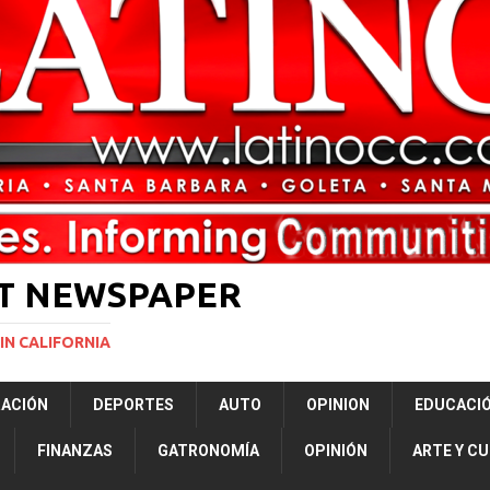
rasil 1 – Colombia 1
DEPORTE
ón a ley de Texas que permite a la policía detener a migrantes
ará la mayor nevada en lo que va del año en California
NACIONALES
Years to Life for Murdering Girlfriend in Front of Her Children
LOCAL
 décadas promete impulsar la investigación oceánica en EE. UU.
CIENCIA
ST NEWSPAPER
IN CALIFORNIA
RACIÓN
DEPORTES
AUTO
OPINION
EDUCACI
FINANZAS
GATRONOMÍA
OPINIÓN
ARTE Y C