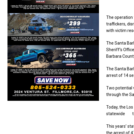
The operation f
traffickers, d
with victim re
The Santa Barb
Sheriff’s Offi
Barbara County 
The Santa Barb
arrest of 14 se
Two potential 
through the Sa
Today, the Los
statewide tot
This years’ sta
the arrest of 4