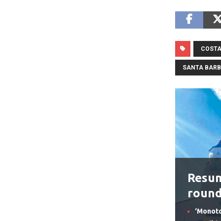
COSTA
SANTA BAR
Resum
roun
‘Monoto