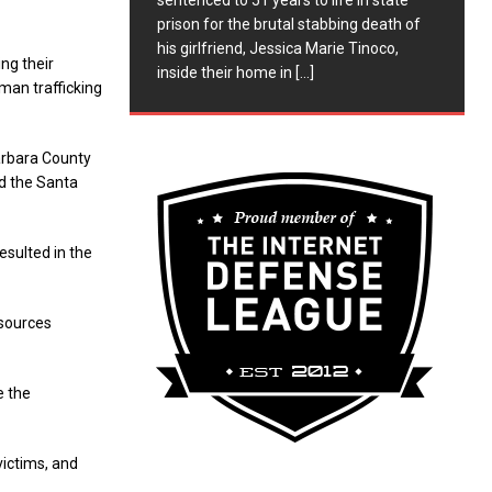
sentenced to 51 years to life in state
prison for the brutal stabbing death of
his girlfriend, Jessica Marie Tinoco,
ng their
inside their home in
[...]
man trafficking
arbara County
d the Santa
esulted in the
esources
e the
victims, and