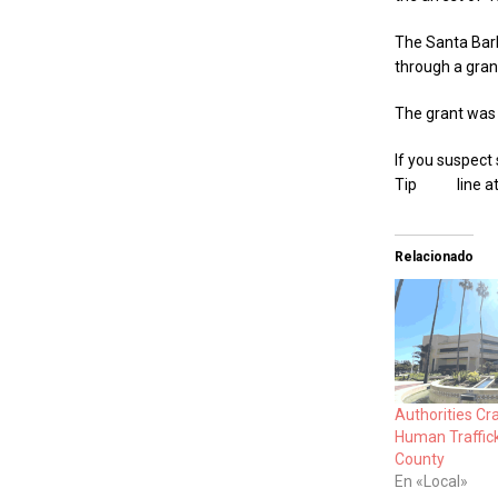
The Santa Barb
through a gran
The grant was 
If you suspect
Tip line at (
Relacionado
Authorities C
Human Traffick
County
En «Local»