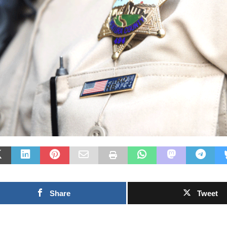
Las Islas Malvinas y el
deporte: una historia de
identidad, memoria y
Fútbol asiático
pasión nacional
rechazo contra 
0SHARESShareTweet Por El Latino
inversión priva
Newsroom El deporte ha sido, a lo largo
propuesto por l
de la historia, mucho más que una
el Mundial
competencia entre equipos o atletas. En
...]
0SHARESShareTweet Po
Newsroom La creciente 
torno al futuro financie
Mundial de la FIFA sum
capítulo este
[...]
Share
Tweet