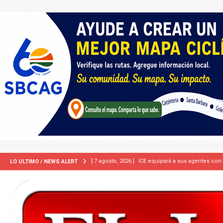
[ 7 agosto, 2026 ]
ICE equipará a sus agentes con
LO ULTIMO / NEWS ALERT
INMIGRACIÓN
[ 7 agosto, 2026 ]
Turquía, Pakistán y Arabia Sau
INTERNACIONAL