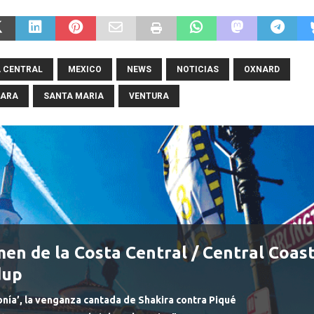
 CENTRAL
MEXICO
NEWS
NOTICIAS
OXNARD
BARA
SANTA MARIA
VENTURA
en de la Costa Central / Central Coas
dup
nía’, la venganza cantada de Shakira contra Piqué