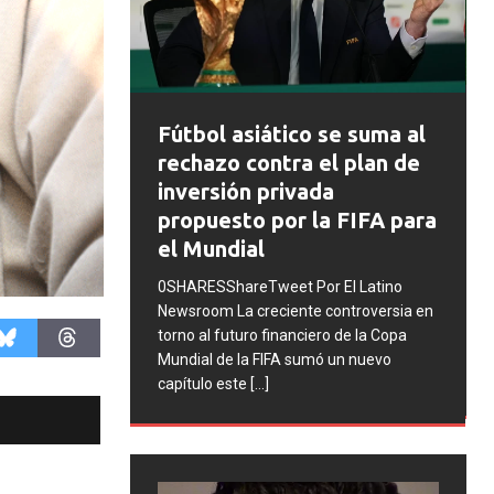
FIFA abre expedientes
 se suma al
disciplinarios contra
el plan de
Argentina tras los
da
incidentes en la final del
a FIFA para
Mundial 2026
0SHARESShareTweet Por El Latino
r El Latino
Newsroom La FIFA inició una serie de
controversia en
procesos disciplinarios contra la
ro de la Copa
Asociación del Fútbol Argentino (AFA),
ó un nuevo
cuatro integrantes de la selección
[...]