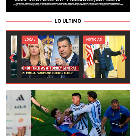
LO ULTIMO
LOCAL
NOTICIAS
Prev
Next
ious