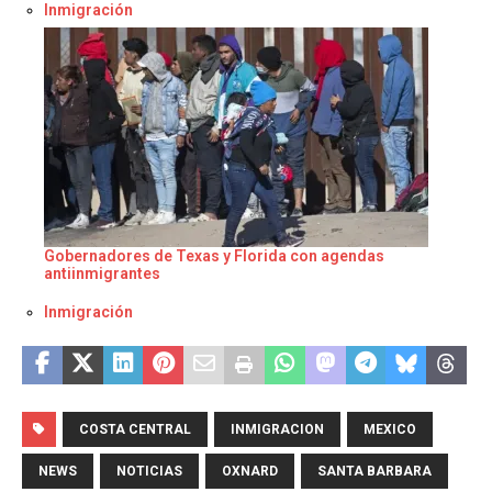
Respecto a
Inmigración
Gobernadores de Texas y Florida con agendas
antiinmigrantes
Respecto a
Inmigración
COSTA CENTRAL
INMIGRACION
MEXICO
NEWS
NOTICIAS
OXNARD
SANTA BARBARA