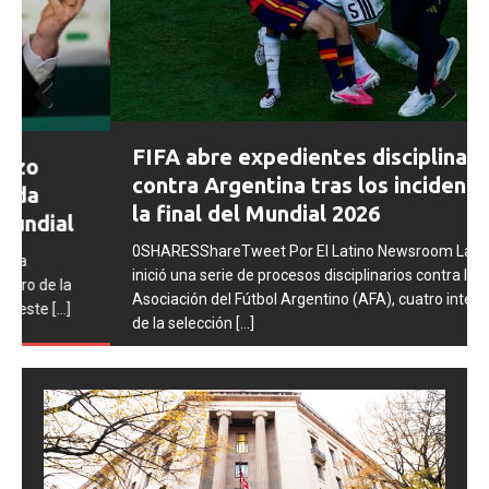
Prev
Next
FIFA abre expedientes disciplinarios
ious
contra Argentina tras los incidentes en
la final del Mundial 2026
0SHARESShareTweet Por El Latino Newsroom La FIFA
inició una serie de procesos disciplinarios contra la
Asociación del Fútbol Argentino (AFA), cuatro integrantes
de la selección
[...]