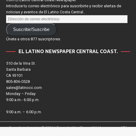
from El Latino Central Coast Newspaper.
Introduce tu correo electrónico para suscribirte y recibir alertas de
noticias y eventos de El Latino Costa Central..
Suscribir/Suscribe
Únete a otros 877 suscriptores
EL LATINO NEWSPAPER CENTRAL COAST.
510 de la Vina St.
Santa Barbara
CA 93101
805-836-0528
sales@latinocc.com
Monday – Friday
9:00 a.m.- 6:00 p.m.
9:00 a.m. – 6:00 p.m.
Derechos de autor © 2026 | Tema de WordPress MH Magazine por
MH