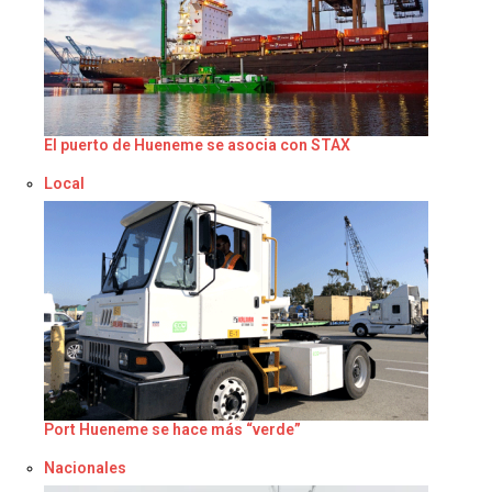
El puerto de Hueneme se asocia con STAX
Respecto a
Local
Port Hueneme se hace más “verde”
Respecto a
Nacionales