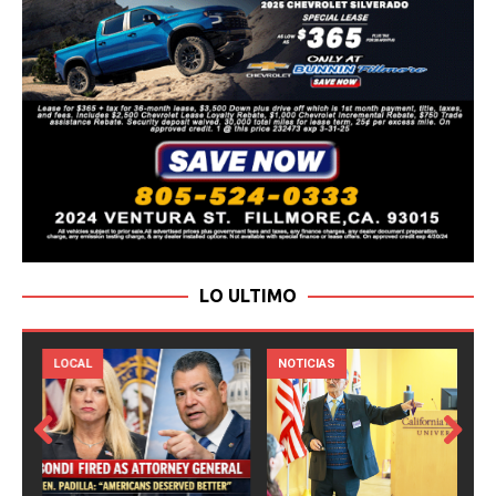
LO ULTIMO
LOCAL
NOTICIAS
Prev
Next
ious