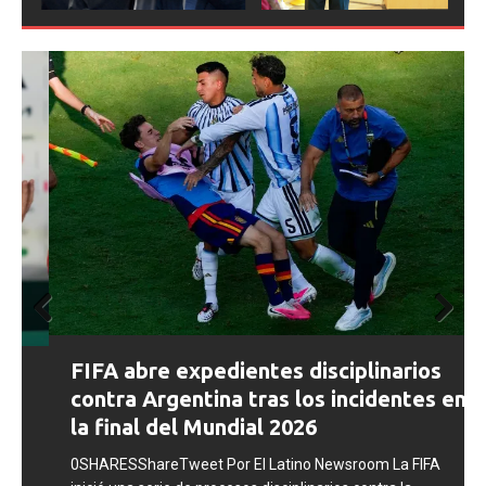
Prev
Next
FIFA abre expedientes disciplinarios
ious
contra Argentina tras los incidentes en
la final del Mundial 2026
0SHARESShareTweet Por El Latino Newsroom La FIFA