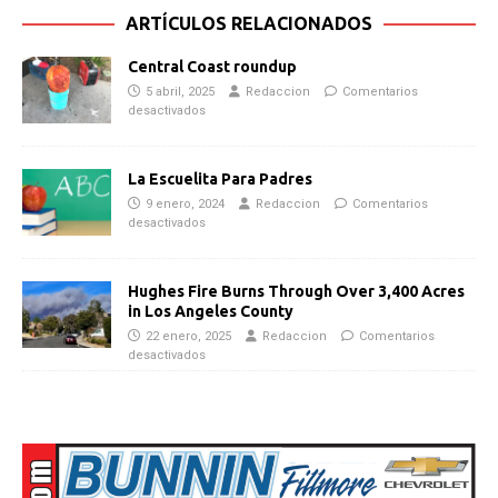
ARTÍCULOS RELACIONADOS
Central Coast roundup
5 abril, 2025
Redaccion
Comentarios
desactivados
La Escuelita Para Padres
9 enero, 2024
Redaccion
Comentarios
desactivados
Hughes Fire Burns Through Over 3,400 Acres
in Los Angeles County
22 enero, 2025
Redaccion
Comentarios
desactivados