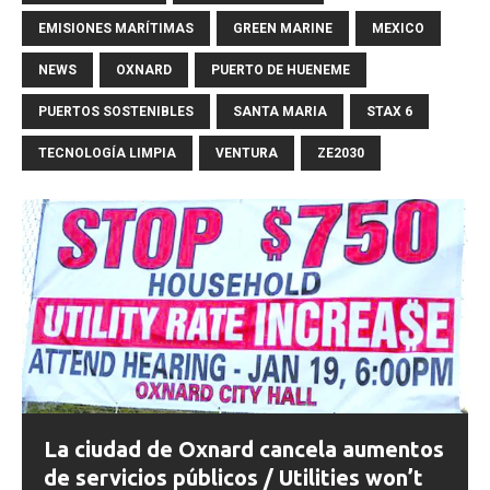
EMISIONES MARÍTIMAS
GREEN MARINE
MEXICO
NEWS
OXNARD
PUERTO DE HUENEME
PUERTOS SOSTENIBLES
SANTA MARIA
STAX 6
TECNOLOGÍA LIMPIA
VENTURA
ZE2030
La ciudad de Oxnard cancela aumentos
de servicios públicos / Utilities won’t