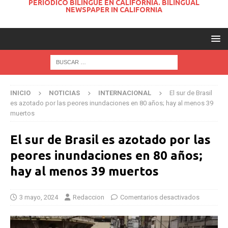
PERIODICO BILINGUE EN CALIFORNIA. BILINGUAL
NEWSPAPER IN CALIFORNIA
INICIO
NOTICIAS
INTERNACIONAL
El sur de Brasil
es azotado por las peores inundaciones en 80 años; hay al menos 39
muertos
El sur de Brasil es azotado por las
peores inundaciones en 80 años;
hay al menos 39 muertos
3 mayo, 2024
Redaccion
Comentarios desactivados