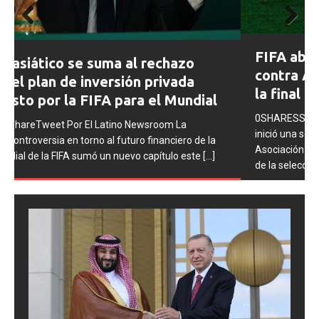
Prev
Next
FIFA abre expedientes disciplinarios
ious
contra Argentina tras los incidentes en
la final del Mundial 2026
0SHARESShareTweet Por El Latino Newsroom La FIFA
inició una serie de procesos disciplinarios contra la
Asociación del Fútbol Argentino (AFA), cuatro integrantes
de la selección
[...]