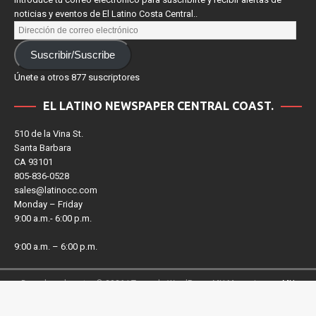
Introduce tu correo electrónico para suscribirte y recibir alertas de
noticias y eventos de El Latino Costa Central..
Suscribir/Suscribe
Únete a otros 877 suscriptores
EL LATINO NEWSPAPER CENTRAL COAST.
510 de la Vina St.
Santa Barbara
CA 93101
805-836-0528
sales@latinocc.com
Monday – Friday
9:00 a.m.- 6:00 p.m.
9:00 a.m. – 6:00 p.m.
Derechos de autor © 2026 | Tema de WordPress MH Magazine por
MH
Themes