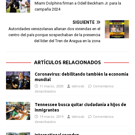
Miami Dolphins firman a Odell Beckham Jr. para la
campaña 2024
SIGUIENTE
Autoridades venezolanas allanan dos viviendas en el
centro del país porque sospechaban de la presencia
del líder del Tren de Aragua en la zona
ARTÍCULOS RELACIONADOS
Coronavirus: debilitando también la economía
mundial
11 marzo, 2020
latinosb
Comentarios
desactivados
Tennessee busca quitar ciudadanía a hijos de
inmigrantes
19 marzo, 2019
latinosb
Comentarios
desactivados
International roundup