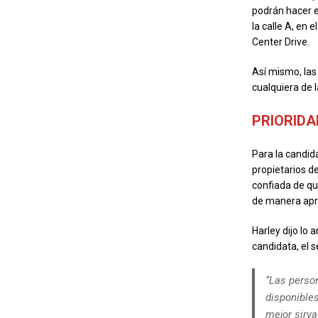
podrán hacer e
la calle A, en 
Center Drive.
Así mismo, las
cualquiera de l
PRIORIDA
Para la candida
propietarios d
confiada de qu
de manera apro
Harley dijo lo 
candidata, el 
“Las perso
disponibles
mejor sirva