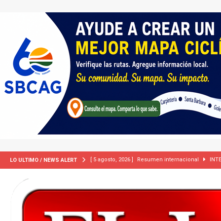
[ 5 agosto, 2026 ]
International roundup
INTER
LO ULTIMO / NEWS ALERT
[ 5 agosto, 2026 ]
Central Coast roundup
LOCA
[ 2 julio, 2024 ]
Colombia apaga el ‘efecto Vini’. B
[ 29 marzo, 2024 ]
Corte Suprema levanta suspensi