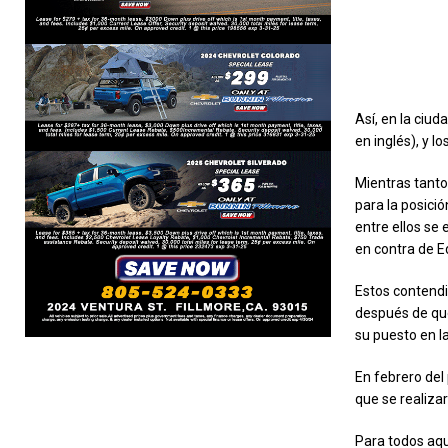
Así, en la ciud
en inglés), y l
Mientras tanto
para la posició
entre ellos se
en contra de Ed
Estos contendi
después de qu
su puesto en l
En febrero del
que se realiza
Para todos aque