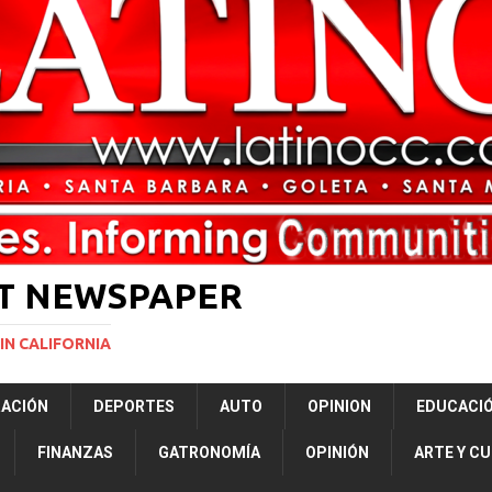
ará la mayor nevada en lo que va del año en California
NACIONALES
vas para restringir la ciudadanía por nacimiento y el “turismo de parto”
ERNACIONAL
ST NEWSPAPER
IN CALIFORNIA
RACIÓN
DEPORTES
AUTO
OPINION
EDUCACI
FINANZAS
GATRONOMÍA
OPINIÓN
ARTE Y C