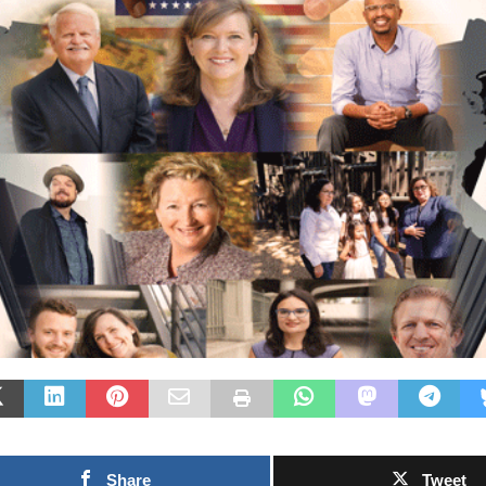
Las Islas Malvinas y el
026:
deporte: una historia de
lar a
identidad, memoria y
Fútb
able
pasión nacional
rech
0SHARESShareTweet Por El Latino
inve
l dejó
Newsroom El deporte ha sido, a lo largo
prop
 y
de la historia, mucho más que una
el M
fueron
competencia entre equipos o atletas. En
[...]
0SHARE
Newsro
torno a
Mundial
capítul
Share
Tweet