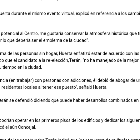
uerta durante el mismo evento virtual, explicó en referencia a los cambi
potencial al Centro, me gustaría conservar la atmósfera histórica que t
r lo que debería ser el emblema de la ciudad”.
ema de las personas sin hogar, Huerta enfatizó estar de acuerdo con la
ndo que el candidato a la re-elección,Terán, “no ha manejado de la mejo
 tiempo en la ciudad,
ncia (en trabajar) con personas con adicciones, él debió de abogar de 
 residentes locales al tener ese puesto”, señaló Huerta.
Terán se defendió diciendo que puede haber desarrollos combinados en 
odrían operar en los primeros pisos de los edificios y dedicar los siguie
icó el aún Concejal.