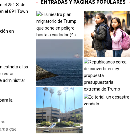
ENTRADAS Y PÁGINAS POPULARES
n el 251 S. de
 en el 691 Town
cción en
 estricta a los
no estar
e administrar
para la
sos
rama que