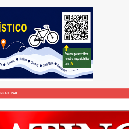
NACIONAL
L
rasil 1 – Colombia 1
DEPORTE
ón a ley de Texas que permite a la policía detener a migrantes