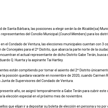
ad de Santa Bárbara, las posiciones a elegir serán la de Alcalde(sa) Munic
os representantes del Concilio Municipal (
Council Members
) para los distri
 en el Condado de Ventura, las elecciones municipales cuentan con 3 c
n de Concejales para el 2º Distrito, que abarca la parte norte de la ciud
 encuentran el actual representante de dicho Distrito Gabe Terán, busca 
uardo Q. Huerta y la aspirante Tai Hartley.
entes están compitiendo por tomar el asiento del 2º Distrito únicament
e la posición quedara vacante en noviembre de 2020, cuando Carmen 
a Junta de Supervisores del Condado de Ventura.
 presente año, se asignó temporalmente a Gabe Terán para cubrir este 
ra la elección especial en el próximo mes de noviembre.
llos que elijan ir a depositar su boleta de elección en persona y no por 