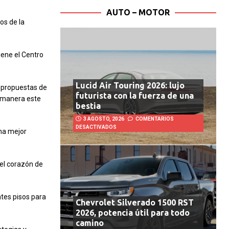
AUTO – MOTOR
os de la
iene el Centro
Lucid Air Touring 2026: lujo
s propuestas de
futurista con la fuerza de una
r manera este
bestia
3 AGOSTO, 2026
COMENTARIOS
DESACTIVADOS
una mejor
el corazón de
ntes pisos para
Chevrolet Silverado 1500 RST
2026, potencia útil para todo
camino