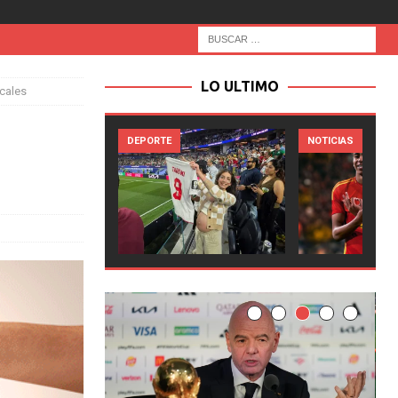
LO ULTIMO
ocales
DEPORTE
NOTICIAS
NO