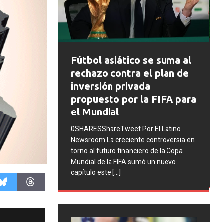
FIFA abre expedien
ol asiático se suma al
disciplinarios contra
azo contra el plan de
Argentina tras los
rsión privada
incidentes en la fina
uesto por la FIFA para
Mundial 2026
undial
0SHARESShareTweet Por El L
SShareTweet Por El Latino
Newsroom La FIFA inició una s
om La creciente controversia en
procesos disciplinarios contra 
l futuro financiero de la Copa
Asociación del Fútbol Argenti
 de la FIFA sumó un nuevo
cuatro integrantes de la selec
o este
[...]