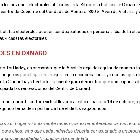
n los buzones electorales ubicados en la Biblioteca Pública de Oxnard e
el centro de Gobierno del Condado de Ventura, 800 S. Avenida Victoria, y
 boletas electorales pueden ser depositadas en persona el día de la ele
as 4 casetas electorales.
DES EN OXNARD
ta Tai Harley, es primordial que la Alcaldía deje de regular de manera tan
e negocios para logar una mejora en la economía local, ya que asegura 
e la Ciudad haya hecho lo suficiente para demostrar que son capaces d
piada las renovaciones del Centro de Oxnard.
anterior durante un foro virtual llevado a cabo el pasado 14 de octubre, y 
segundo tema de importancia fue el de los vagabundos.
nas sin hogar no solamente tienen que estar enteradas de los recur
 para ellos, sino que cada individuo debería ser asignado a un prog
 a sus necesidades”, concluyó la candidata.