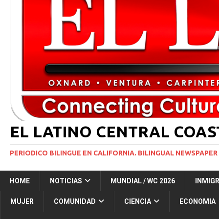
INMIGRACIÓN
[ 1 marzo, 2024 ]
Potente tormenta invernal desat
[ 6 agosto, 2026 ]
Trump firma dos medidas ejecuti
NACIONALES
[ 5 agosto, 2026 ]
Resumen internacional
INT
EL LATINO CENTRAL COA
PERIODICO BILINGUE EN CALIFORNIA. BILINGUAL NEWSPAPER 
HOME
NOTICIAS
MUNDIAL / WC 2026
INMIG
MUJER
COMUNIDAD
CIENCIA
ECONOMIA