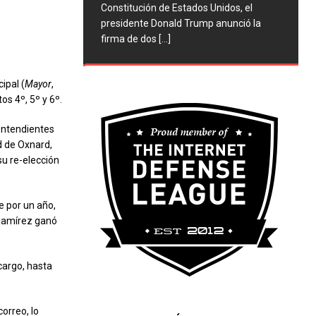
Constitución de Estados Unidos, el
presidente Donald Trump anunció la
firma de dos
[...]
ipal (
Mayor
,
tos 4º, 5º y 6º.
ontendientes
ad de Oxnard,
su re-elección
e por un año,
Ramírez ganó
cargo, hasta
correo, lo