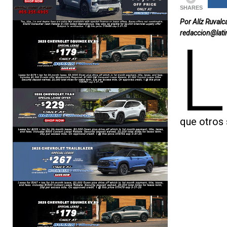
SHARES
Por Alíz Ruvalc
redaccion@lat
L
que otros 