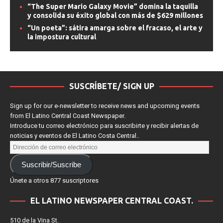
espacial que convierte la nostalgia en espectáculo
“The Super Mario Galaxy Movie” domina la taquilla
y consolida su éxito global con más de $629 millones
“Un poeta”: sátira amarga sobre el fracaso, el arte y
la impostura cultural
SUSCRÍBETE/ SIGN UP
Sign up for our e-newsletter to receive news and upcoming events
from El Latino Central Coast Newspaper.
Introduce tu correo electrónico para suscribirte y recibir alertas de
noticias y eventos de El Latino Costa Central..
Suscribir/Suscribe
Únete a otros 877 suscriptores
EL LATINO NEWSPAPER CENTRAL COAST.