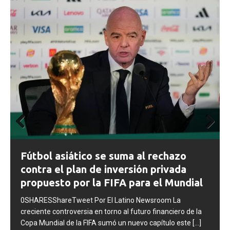
Prev
Next
FIFA abre expedientes disciplinarios
ious
contra Argentina tras los incidentes en
la final del Mundial 2026
0SHARESShareTweet Por El Latino Newsroom La FIFA
inició una serie de procesos disciplinarios contra la
Asociación del Fútbol Argentino (AFA), cuatro integrantes
de la selección
[...]