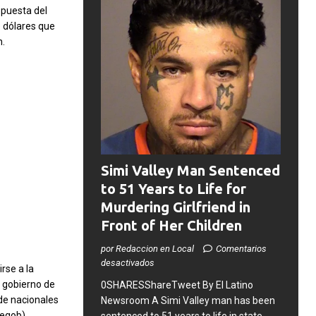
opuesta del
e dólares que
n.
Simi Valley Man Sentenced
to 51 Years to Life for
Murdering Girlfriend in
Front of Her Children
por Redaccion en Local
Comentarios
desactivados
rse a la
 gobierno de
0SHARESShareTweet ​By El Latino
 de nacionales
Newsroom ​A Simi Valley man has been
Segob)