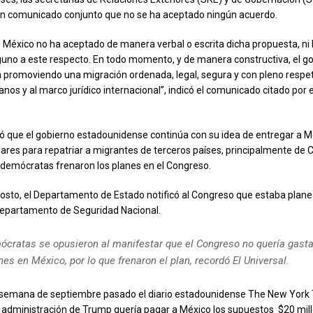
un comunicado conjunto que no se ha aceptado ningún acuerdo.
e México no ha aceptado de manera verbal o escrita dicha propuesta, ni
no a este respecto. En todo momento, y de manera constructiva, el g
 promoviendo una migración ordenada, legal, segura y con pleno respet
os y al marco jurídico internacional”, indicó el comunicado citado por e
 que el gobierno estadounidense continúa con su idea de entregar a M
lares para repatriar a migrantes de terceros países, principalmente de
 demócratas frenaron los planes en el Congreso.
gosto, el Departamento de Estado notificó al Congreso que estaba plane
Departamento de Seguridad Nacional.
ócratas se opusieron al manifestar que el Congreso no quería gasta
es en México, por lo que frenaron el plan, recordó El Universal.
 semana de septiembre pasado el diario estadounidense The New York
 administración de Trump quería pagar a México los supuestos
$20 mil