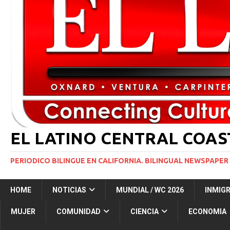
[ 2 julio, 2024 ]
Colombia apaga el ‘efecto Vini’. B
[ 29 marzo, 2024 ]
Corte Suprema levanta suspensi
INMIGRACIÓN
[ 1 marzo, 2024 ]
Potente tormenta invernal desat
[ 7 agosto, 2026 ]
Simi Valley Man Sentenced to 51 
[ 7 agosto, 2026 ]
El primer hábitat submarino en
EL LATINO CENTRAL COA
PERIODICO BILINGUE EN CALIFORNIA. BILINGUAL NEWSPAPER 
HOME
NOTICIAS
MUNDIAL / WC 2026
INMIG
MUJER
COMUNIDAD
CIENCIA
ECONOMIA