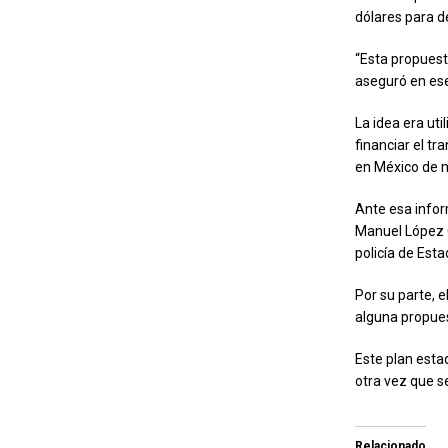
dólares para d
“Esta propuesta
aseguró en es
La idea era uti
financiar el t
en México de m
Ante esa infor
Manuel López O
policía de Est
Por su parte, e
alguna propues
Este plan esta
otra vez que s
Relacionado