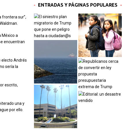
ENTRADAS Y PÁGINAS POPULARES
 frontera sur”,
e Waldman.
 a México a
 se encuentran
e electo Andrés
o sería la
or escrito,
eiterado una y
gue por ello.