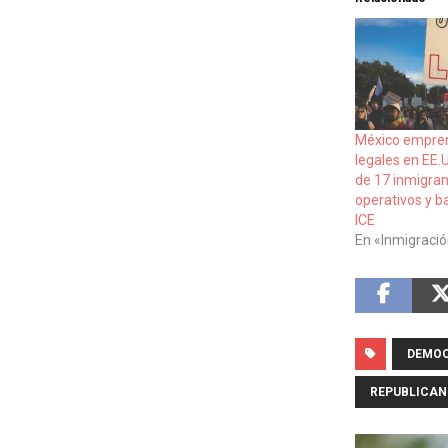
México empren
legales en EE.
de 17 inmigra
operativos y b
ICE
En «Inmigraci
DEMO
REPUBLICA