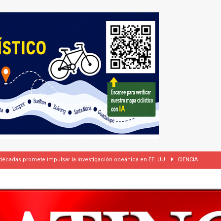
 cámaras corporales, pero se reserva el derecho de difundir los videos
dí firman pacto de defensa mutua ante escalada de tensiones en Oriente Medio