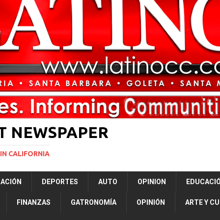
rasil 1 – Colombia 1
DEPORTE
ón a ley de Texas que permite a la policía detener a migrantes
ará la mayor nevada en lo que va del año en California
NACIONALES
Years to Life for Murdering Girlfriend in Front of Her Children
LOCAL
 décadas promete impulsar la investigación oceánica en EE. UU.
CIENCIA
ST NEWSPAPER
IN CALIFORNIA
RACIÓN
DEPORTES
AUTO
OPINION
EDUCACI
FINANZAS
GATRONOMÍA
OPINIÓN
ARTE Y C