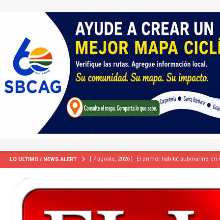
[ 7 agosto, 2026 ]
ICE equipará a sus agentes con
LO ULTIMO / NEWS ALERT
INMIGRACIÓN
[ 7 agosto, 2026 ]
Turquía, Pakistán y Arabia Sau
INTERNACIONAL