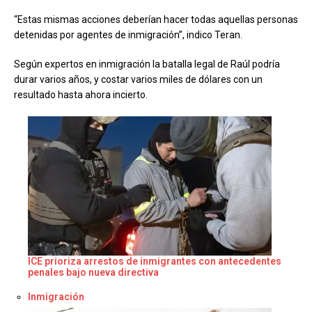
“Estas mismas acciones deberían hacer todas aquellas personas
detenidas por agentes de inmigración”, indico Teran.
Según expertos en inmigración la batalla legal de Raúl podría
durar varios años, y costar varios miles de dólares con un
resultado hasta ahora incierto
.
ICE prioriza arrestos de inmigrantes con antecedentes
penales bajo nueva directiva
Respecto a
Inmigración