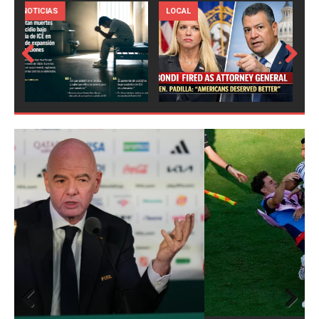
LOCAL
NOTICIAS
Prev
Next
ious