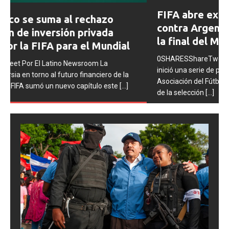
Prev
Next
FIFA abre expedientes disciplinarios
ious
contra Argentina tras los incidentes en
la final del Mundial 2026
0SHARESShareTweet Por El Latino Newsroom La FIFA
inició una serie de procesos disciplinarios contra la
Asociación del Fútbol Argentino (AFA), cuatro integrantes
de la selección
[...]