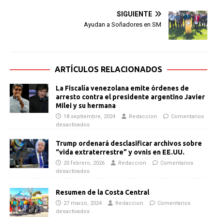
SIGUIENTE
Ayudan a Soñadores en SM
ARTÍCULOS RELACIONADOS
La Fiscalía venezolana emite órdenes de
arresto contra el presidente argentino Javier
Milei y su hermana
18 septiembre, 2024
Redaccion
Comentarios
desactivados
Trump ordenará desclasificar archivos sobre
“vida extraterrestre” y ovnis en EE.UU.
20 febrero, 2026
Redaccion
Comentarios
desactivados
Resumen de la Costa Central
27 marzo, 2024
Redaccion
Comentarios
desactivados