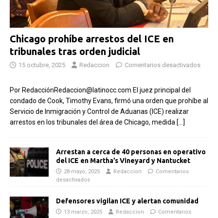
Chicago prohíbe arrestos del ICE en
tribunales tras orden judicial
15 octubre, 2025
Redaccion
Comentarios desactivados
Por RedacciónRedaccion@latinocc.com El juez principal del
condado de Cook, Timothy Evans, firmó una orden que prohíbe al
Servicio de Inmigración y Control de Aduanas (ICE) realizar
arrestos en los tribunales del área de Chicago, medida
[…]
Arrestan a cerca de 40 personas en operativo
del ICE en Martha’s Vineyard y Nantucket
28 mayo, 2025
Redaccion
Comentarios
desactivados
Defensores vigilan ICE y alertan comunidad
13 marzo, 2025
Redaccion
Comentarios