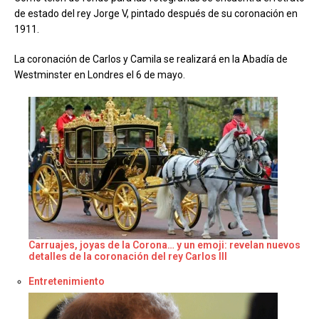
de estado del rey Jorge V, pintado después de su coronación en
1911.
La coronación de Carlos y Camila se realizará en la Abadía de
Westminster en Londres el 6 de mayo.
Carruajes, joyas de la Corona… y un emoji: revelan nuevos
detalles de la coronación del rey Carlos III
Respecto a
Entretenimiento