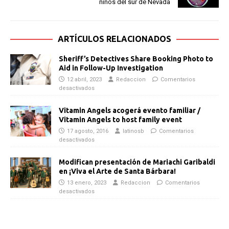
niños del sur de Nevada
ARTÍCULOS RELACIONADOS
Sheriff’s Detectives Share Booking Photo to
Aid in Follow-Up Investigation
12 abril, 2023
Redaccion
Comentarios
desactivados
Vitamin Angels acogerá evento familiar /
Vitamin Angels to host family event
17 agosto, 2016
latinosb
Comentarios
desactivados
Modifican presentación de Mariachi Garibaldi
en ¡Viva el Arte de Santa Bárbara!
13 enero, 2023
Redaccion
Comentarios
desactivados