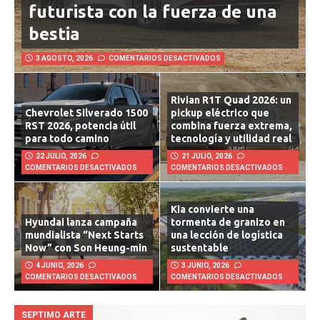
futurista con la fuerza de una
bestia
3 AGOSTO, 2026
COMENTARIOS DESACTIVADOS
Rivian R1T Quad 2026: un
Chevrolet Silverado 1500
pickup eléctrico que
RST 2026, potencia útil
combina fuerza extrema,
para todo camino
tecnología y utilidad real
22 JULIO, 2026
21 JULIO, 2026
COMENTARIOS DESACTIVADOS
COMENTARIOS DESACTIVADOS
Kia convierte una
Hyundai lanza campaña
tormenta de granizo en
mundialista “Next Starts
una lección de logística
Now” con Son Heung-min
sustentable
4 JUNIO, 2026
3 JUNIO, 2026
COMENTARIOS DESACTIVADOS
COMENTARIOS DESACTIVADOS