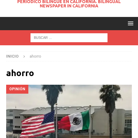
PERIODICO BILINGUE EN CALIFORNIA. BILINGUAL
NEWSPAPER IN CALIFORNIA
INICIO
ahorro
ahorro
OPINIÓN