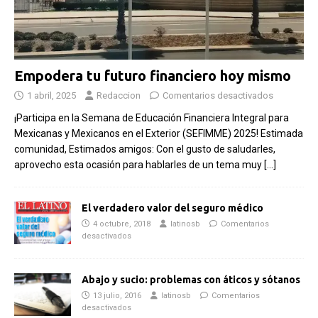
Empodera tu futuro financiero hoy mismo
1 abril, 2025
Redaccion
Comentarios desactivados
¡Participa en la Semana de Educación Financiera Integral para
Mexicanas y Mexicanos en el Exterior (SEFIMME) 2025! Estimada
comunidad, Estimados amigos: Con el gusto de saludarles,
aprovecho esta ocasión para hablarles de un tema muy
[…]
El verdadero valor del seguro médico
4 octubre, 2018
latinosb
Comentarios
desactivados
Abajo y sucio: problemas con áticos y sótanos
13 julio, 2016
latinosb
Comentarios
desactivados