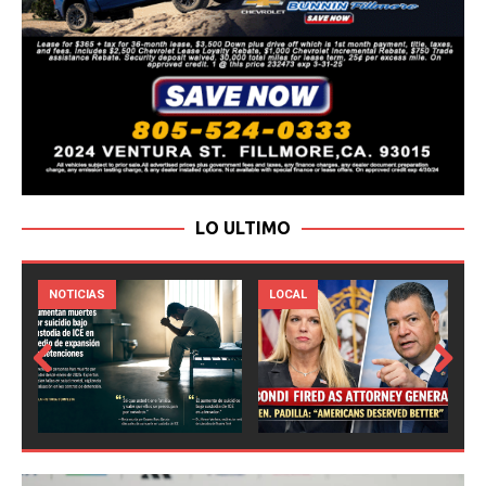
LO ULTIMO
LOCAL
NOTICIAS
Prev
Next
ious