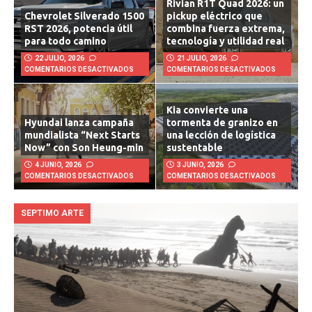
Rivian R1T Quad 2026: un
Chevrolet Silverado 1500
pickup eléctrico que
RST 2026, potencia útil
combina fuerza extrema,
para todo camino
tecnología y utilidad real
22 JULIO, 2026
21 JULIO, 2026
COMENTARIOS DESACTIVADOS
COMENTARIOS DESACTIVADOS
Kia convierte una
Hyundai lanza campaña
tormenta de granizo en
mundialista “Next Starts
una lección de logística
Now” con Son Heung-min
sustentable
4 JUNIO, 2026
3 JUNIO, 2026
COMENTARIOS DESACTIVADOS
COMENTARIOS DESACTIVADOS
SEPTIMO ARTE