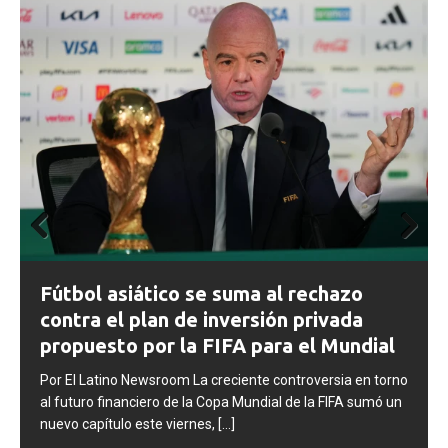
Prev
Next
ious
FIFA abre expedientes disciplinarios
contra Argentina tras los incidentes en
la final del Mundial 2026
Por El Latino Newsroom La FIFA inició una serie de
no
procesos disciplinarios contra la Asociación del Fútbol
n
Argentino (AFA), cuatro integrantes de la selección
argentina
[...]