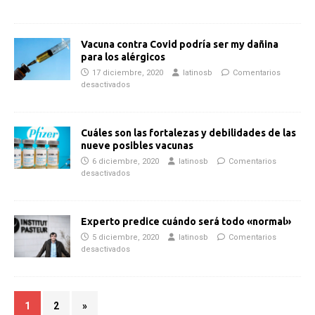
Vacuna contra Covid podría ser my dañina
para los alérgicos
17 diciembre, 2020
latinosb
Comentarios
desactivados
Cuáles son las fortalezas y debilidades de las
nueve posibles vacunas
6 diciembre, 2020
latinosb
Comentarios
desactivados
Experto predice cuándo será todo «normal»
5 diciembre, 2020
latinosb
Comentarios
desactivados
1
2
»