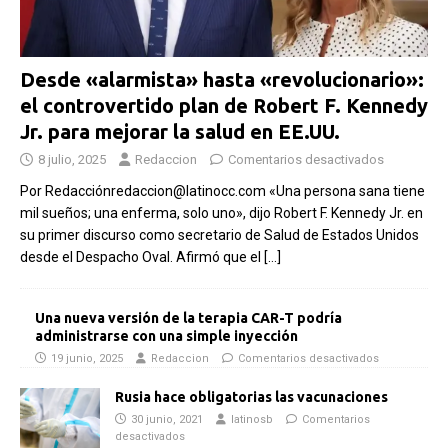
Desde «alarmista» hasta «revolucionario»:
el controvertido plan de Robert F. Kennedy
Jr. para mejorar la salud en EE.UU.
8 julio, 2025
Redaccion
Comentarios desactivados
Por Redacciónredaccion@latinocc.com «Una persona sana tiene
mil sueños; una enferma, solo uno», dijo Robert F. Kennedy Jr. en
su primer discurso como secretario de Salud de Estados Unidos
desde el Despacho Oval. Afirmó que el
[…]
Una nueva versión de la terapia CAR-T podría
administrarse con una simple inyección
19 junio, 2025
Redaccion
Comentarios desactivados
Rusia hace obligatorias las vacunaciones
30 junio, 2021
latinosb
Comentarios
desactivados