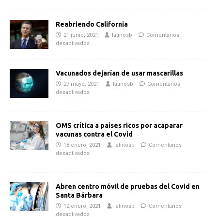
Reabriendo California
21 junio, 2021
latinosb
Comentarios
desactivados
Vacunados dejarían de usar mascarillas
27 mayo, 2021
latinosb
Comentarios
desactivados
OMS crítica a países ricos por acaparar
vacunas contra el Covid
18 enero, 2021
latinosb
Comentarios
desactivados
Abren centro móvil de pruebas del Covid en
Santa Bárbara
12 enero, 2021
latinosb
Comentarios
desactivados