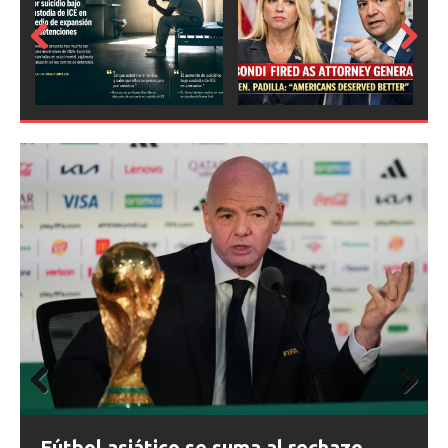
Prev
Next
ious
Prev
Next
ious
FIFA abre expedientes disciplinarios