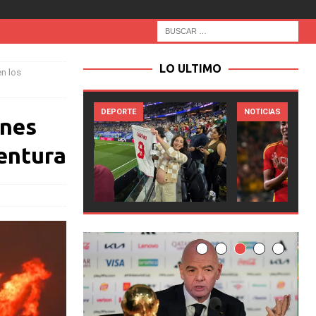
LO ULTIMO
n los
DEPORTE
NOTICIAS
ones
entura