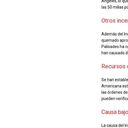
Ángeles, lo que
las 50 millas p
Otros ince
Además del Inc
quemado aprox
Palisades ha c
han causado da
Recursos 
Se han estable
Americana está
las órdenes de
pueden verific
Causa bajo
La causa del I