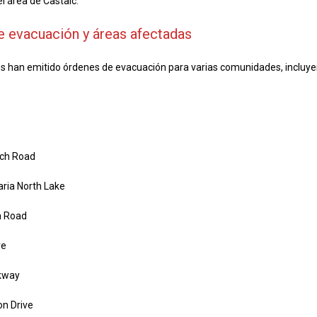
l área de Castaic.
e evacuación y áreas afectadas
s han emitido órdenes de evacuación para varias comunidades, incluye
nch Road
aria North Lake
n Road
ve
rkway
n Drive