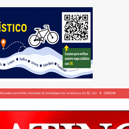
 cámaras corporales, pero se reserva el derecho de difundir los videos
dí firman pacto de defensa mutua ante escalada de tensiones en Oriente Medio