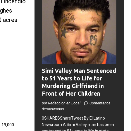
l Incendio
ughes
0 acres
Simi Valley Man Sentenced
to 51 Years to Life for
Murdering Girlfriend in
Front of Her Children
por Redaccion en Local
Comentarios
desactivados
0SHARESShareTweet ​By El Latino
Newsroom ​A Simi Valley man has been
e 19,000