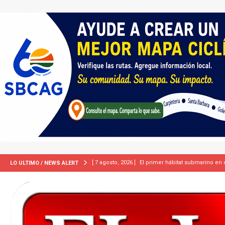
[ 7 agosto, 2026 ]
ICE equipará a sus agentes con
LO ULTIMO / NEWS ALERT
INMIGRACIÓN
[ 7 agosto, 2026 ]
Turquía, Pakistán y Arabia Sau
INTERNACIONAL