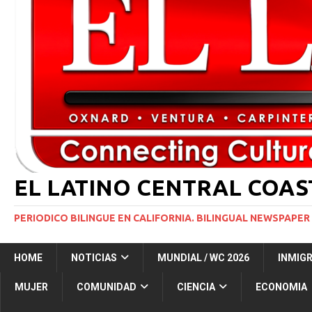
[ 2 julio, 2024 ]
Colombia apaga el ‘efecto Vini’. B
[ 29 marzo, 2024 ]
Corte Suprema levanta suspensi
INMIGRACIÓN
[ 1 marzo, 2024 ]
Potente tormenta invernal desat
[ 7 agosto, 2026 ]
Simi Valley Man Sentenced to 51 
[ 7 agosto, 2026 ]
El primer hábitat submarino en
EL LATINO CENTRAL COA
PERIODICO BILINGUE EN CALIFORNIA. BILINGUAL NEWSPAPER 
HOME
NOTICIAS
MUNDIAL / WC 2026
INMIG
MUJER
COMUNIDAD
CIENCIA
ECONOMIA