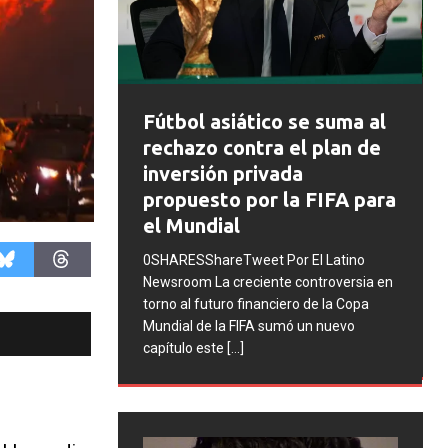
FIFA abre exped
útbol asiático se suma al
disciplinarios co
echazo contra el plan de
Argentina tras lo
nversión privada
incidentes en la f
ropuesto por la FIFA para
Mundial 2026
l Mundial
0SHARESShareTweet Por 
HARESShareTweet Por El Latino
Newsroom La FIFA inició 
wsroom La creciente controversia en
procesos disciplinarios co
rno al futuro financiero de la Copa
Asociación del Fútbol Arg
ndial de la FIFA sumó un nuevo
cuatro integrantes de la 
pítulo este
[...]