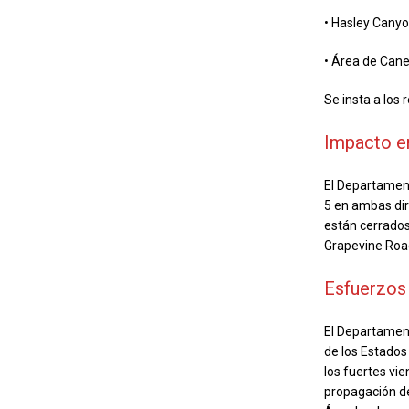
• Hasley Cany
• Área de Cane
Se insta a los
Impacto en
El Departamento
5 en ambas dir
están cerrados 
Grapevine Road
Esfuerzos 
El Departament
de los Estados
los fuertes vi
propagación de