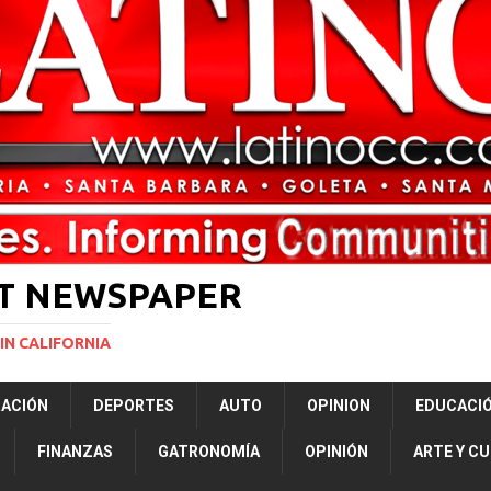
rasil 1 – Colombia 1
DEPORTE
ón a ley de Texas que permite a la policía detener a migrantes
ará la mayor nevada en lo que va del año en California
NACIONALES
Years to Life for Murdering Girlfriend in Front of Her Children
LOCAL
 décadas promete impulsar la investigación oceánica en EE. UU.
CIENCIA
ST NEWSPAPER
IN CALIFORNIA
RACIÓN
DEPORTES
AUTO
OPINION
EDUCACI
FINANZAS
GATRONOMÍA
OPINIÓN
ARTE Y C