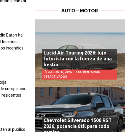
odrían alcanzar
AUTO – MOTOR
ndio Eaton ha
 Incendio
bos incendios
Lucid Air Touring 2026: lujo
futurista con la fuerza de una
bestia
3 AGOSTO, 2026
COMENTARIOS
DESACTIVADOS
Roja
de cumplir con
s residentes
Chevrolet Silverado 1500 RST
2026, potencia útil para todo
tan al público
camino