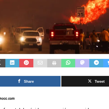
e
Las Islas Malvinas y el
l 2026:
deporte: una historia de
acular a
identidad, memoria y
F
vidable
pasión nacional
r
Max
0SHARESShareTweet Por El Latino
i
undial dejó
Newsroom El deporte ha sido, a lo largo
p
esas y
de la historia, mucho más que una
e
stos fueron
competencia entre equipos o atletas. En
más
[...]
0S
Ne
to
Mu
Share
Tweet
ca
inocc.com