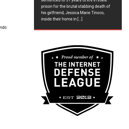
sentenced to 51 years to life in state
prison for the brutal stabbing death of
his girlfriend, Jessica Marie Tinoco,
inside their home in
[...]
ndo: