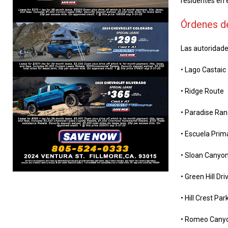
residentes en e
Órdenes d
Las autoridade
• Lago Castaic
• Ridge Route
• Paradise Ra
• Escuela Prim
• Sloan Canyo
• Green Hill Dri
• Hill Crest Pa
• Romeo Canyo