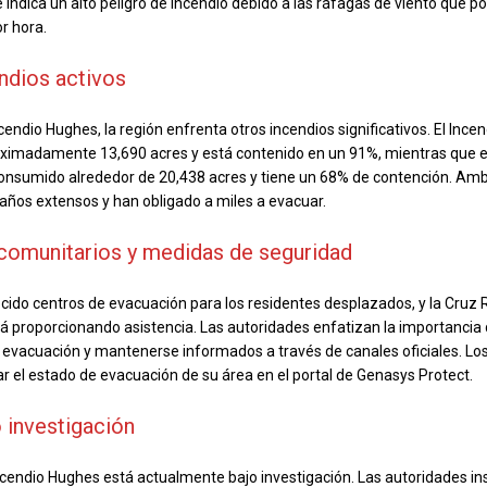
 indica un alto peligro de incendio debido a las ráfagas de viento que p
or hora.
ndios activos
endio Hughes, la región enfrenta otros incendios significativos. El Ince
imadamente 13,690 acres y está contenido en un 91%, mientras que el
onsumido alrededor de 20,438 acres y tiene un 68% de contención. Am
ños extensos y han obligado a miles a evacuar.
comunitarios y medidas de seguridad
cido centros de evacuación para los residentes desplazados, y la Cruz 
 proporcionando asistencia. Las autoridades enfatizan la importancia 
 evacuación y mantenerse informados a través de canales oficiales. Lo
ar el estado de evacuación de su área en el portal de Genasys Protect.
 investigación
ncendio Hughes está actualmente bajo investigación. Las autoridades ins