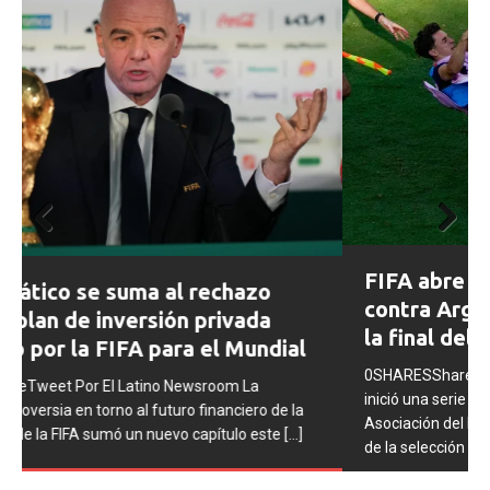
Prev
Next
FIFA abre expedientes disciplinarios
ious
contra Argentina tras los incidentes en
la final del Mundial 2026
0SHARESShareTweet Por El Latino Newsroom La FIFA
inició una serie de procesos disciplinarios contra la
Asociación del Fútbol Argentino (AFA), cuatro integrantes
de la selección
[...]