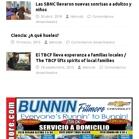
Las SBNC llevaron nuevas sonrisas a adultos y
niños
30 abril, 2018
latinosb
Comentarios
desactivados
Ciencia: ¿A qué hueles?
10 marzo, 2015
latinosb
Comentarios desactivados
El TBCF lleva esperanza a familias locales /
The TBCF lifts spirits of local families
18 septiembre, 2015
latinosb
Comentarios
desactivados