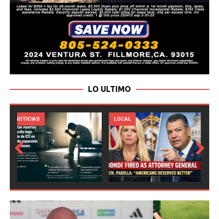
LO ULTIMO
LOCAL
NOTICIAS
Prev
Next
ious