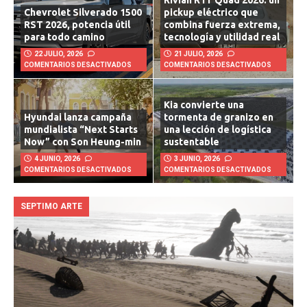
Rivian R1T Quad 2026: un
Chevrolet Silverado 1500
pickup eléctrico que
RST 2026, potencia útil
combina fuerza extrema,
para todo camino
tecnología y utilidad real
22 JULIO, 2026
21 JULIO, 2026
COMENTARIOS DESACTIVADOS
COMENTARIOS DESACTIVADOS
Kia convierte una
Hyundai lanza campaña
tormenta de granizo en
mundialista “Next Starts
una lección de logística
Now” con Son Heung-min
sustentable
4 JUNIO, 2026
3 JUNIO, 2026
COMENTARIOS DESACTIVADOS
COMENTARIOS DESACTIVADOS
SEPTIMO ARTE