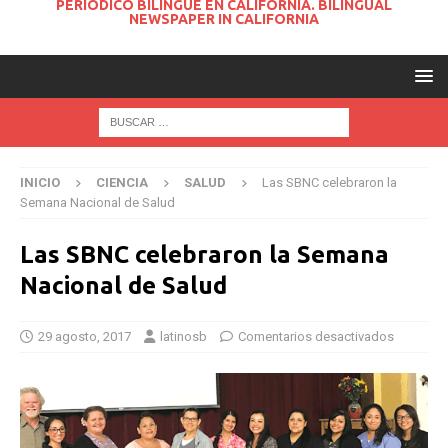
PERIODICO BILINGUE EN CALIFORNIA. BILINGUAL
NEWSPAPER IN CALIFORNIA
INICIO
CIENCIA
SALUD
Las SBNC celebraron la
Semana Nacional de Salud
Las SBNC celebraron la Semana
Nacional de Salud
29 agosto, 2017
latinosb
Comentarios desactivados