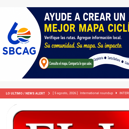
[ 5 agosto, 2026 ]
International roundup
INTER
LO ULTIMO / NEWS ALERT
[ 5 agosto, 2026 ]
Central Coast roundup
LOCA
[ 2 julio, 2024 ]
Colombia apaga el ‘efecto Vini’. B
[ 29 marzo, 2024 ]
Corte Suprema levanta suspensi