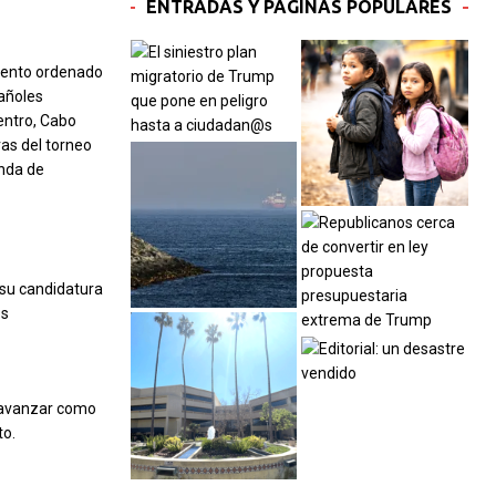
ENTRADAS Y PÁGINAS POPULARES
miento ordenado
pañoles
entro, Cabo
vas del torneo
onda de
 su candidatura
os
 avanzar como
to.