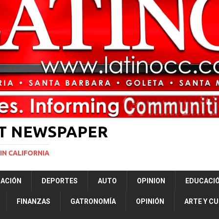
ará la mayor nevada en lo que va del año en California
NACIONALES
vas para restringir la ciudadanía por nacimiento y el “turismo de parto”
ERNACIONAL
ST NEWSPAPER
IN CALIFORNIA
RACIÓN
DEPORTES
AUTO
OPINION
EDUCACI
FINANZAS
GATRONOMÍA
OPINIÓN
ARTE Y C