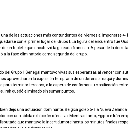
ó una de las actuaciones más contundentes del viernes al imponerse 4-
uedarse con el primer lugar del Grupo I. La figura del encuentro fue O
 de un triplete que encabezó la goleada francesa. A pesar de la derrot
 a la fase eliminatoria como segunda del grupo.
tido del Grupo I, Senegal mantuvo vivas sus esperanzas al vencer con au
canos aprovecharon la expulsión temprana de un defensor iraquí y domina
 para terminar terceros, a la espera de confirmar su clasificación entr
es. Irak quedó eliminado sin sumar puntos.
bién dejó una actuación dominante. Bélgica goleó 5-1 a Nueva Zelanda 
ctor con una sólida exhibición ofensiva. Mientras tanto, Egipto e Irán e
isputado que mantuvo la incertidumbre hasta los minutos finales respe