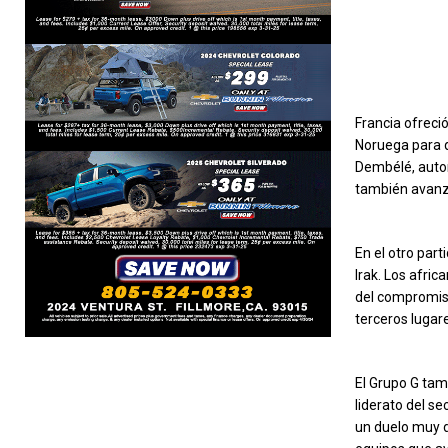
Francia ofreci
Noruega para q
Dembélé, autor
también avanzó
En el otro par
Irak. Los afri
del compromiso
terceros lugar
El Grupo G tam
liderato del se
un duelo muy d