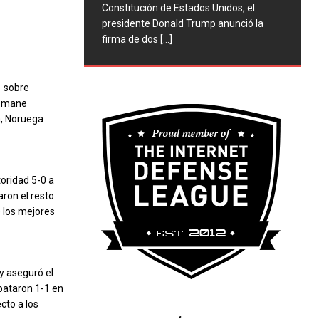
Constitución de Estados Unidos, el
presidente Donald Trump anunció la
firma de dos
[...]
1 sobre
usmane
a, Noruega
toridad 5-0 a
ron el resto
e los mejores
y aseguró el
mpataron 1-1 en
cto a los