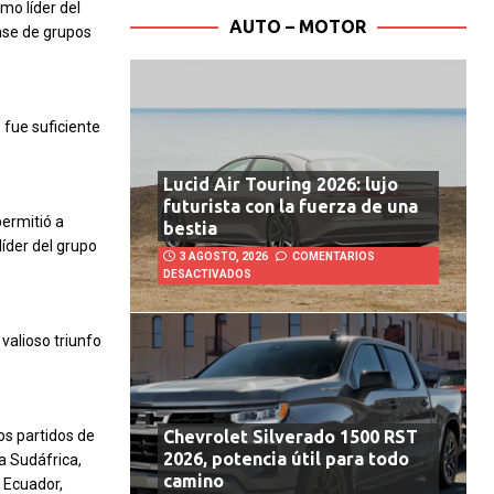
mo líder del
AUTO – MOTOR
fase de grupos
 fue suficiente
Lucid Air Touring 2026: lujo
futurista con la fuerza de una
permitió a
bestia
íder del grupo
3 AGOSTO, 2026
COMENTARIOS
DESACTIVADOS
valioso triunfo
os partidos de
Chevrolet Silverado 1500 RST
2026, potencia útil para todo
a Sudáfrica,
camino
 Ecuador,