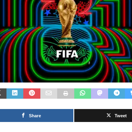
Las Islas Malvinas y el
deporte: una historia de
identidad, memoria y
Fútbol asiátic
pasión nacional
rechazo contra
0SHARESShareTweet Por El Latino
inversión priv
Newsroom El deporte ha sido, a lo largo
propuesto por
de la historia, mucho más que una
el Mundial
competencia entre equipos o atletas. En
[...]
0SHARESShareTweet 
Newsroom La crecien
torno al futuro finan
Mundial de la FIFA s
capítulo este
[...]
Share
Tweet