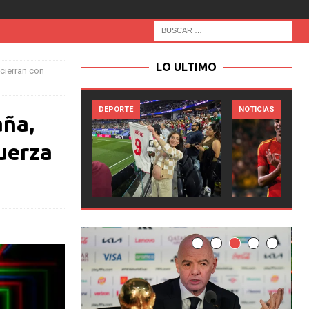
LO ULTIMO
 cierran con
RTE
NOTICIAS
NOTICIAS
aña,
fuerza