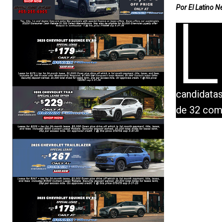
Por El Latino 
L
candidatas
de 32 como