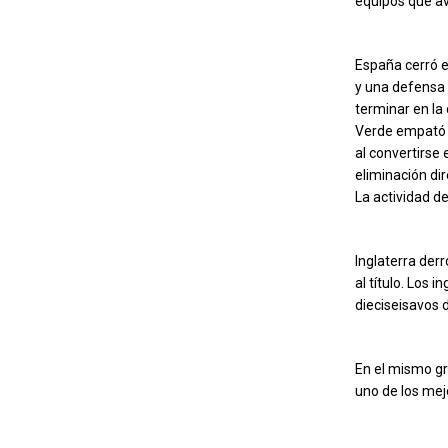
equipos que av
España cerró e
y una defensa 
terminar en la
Verde empató s
al convertirse 
eliminación dir
La actividad d
Inglaterra der
al título. Los 
dieciseisavos d
En el mismo g
uno de los mej