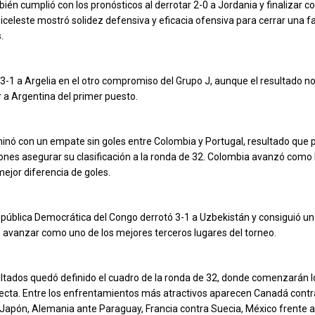
én cumplió con los pronósticos al derrotar 2-0 a Jordania y finalizar co
biceleste mostró solidez defensiva y eficacia ofensiva para cerrar una 
.
 3-1 a Argelia en el otro compromiso del Grupo J, aunque el resultado no
 a Argentina del primer puesto.
minó con un empate sin goles entre Colombia y Portugal, resultado que 
nes asegurar su clasificación a la ronda de 32. Colombia avanzó como l
mejor diferencia de goles.
pública Democrática del Congo derrotó 3-1 a Uzbekistán y consiguió un 
ó avanzar como uno de los mejores terceros lugares del torneo.
ltados quedó definido el cuadro de la ronda de 32, donde comenzarán l
recta. Entre los enfrentamientos más atractivos aparecen Canadá contr
a Japón, Alemania ante Paraguay, Francia contra Suecia, México frente a