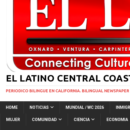
INMIGRACIÓN
[ 1 marzo, 2024 ]
Potente tormenta invernal desat
[ 6 agosto, 2026 ]
Trump firma dos medidas ejecuti
NACIONALES
[ 5 agosto, 2026 ]
Resumen internacional
INT
EL LATINO CENTRAL COA
PERIODICO BILINGUE EN CALIFORNIA. BILINGUAL NEWSPAPER 
HOME
NOTICIAS
MUNDIAL / WC 2026
INMIG
MUJER
COMUNIDAD
CIENCIA
ECONOMIA