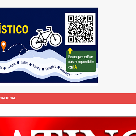
NACIONAL
L
rasil 1 – Colombia 1
DEPORTE
ón a ley de Texas que permite a la policía detener a migrantes