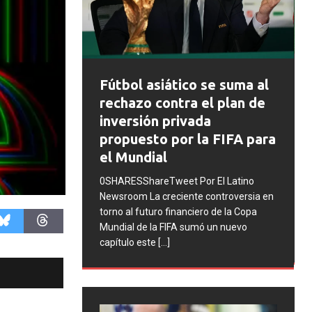
FIFA abre expedientes
o se suma al
disciplinarios contra
 el plan de
Argentina tras los
ada
incidentes en la final del
 la FIFA para
Mundial 2026
0SHARESShareTweet Por El Latino
Por El Latino
Newsroom La FIFA inició una serie de
te controversia en
procesos disciplinarios contra la
ciero de la Copa
Asociación del Fútbol Argentino (AFA),
umó un nuevo
cuatro integrantes de la selección
[...]