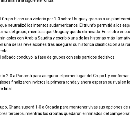
anzarían a la siguiente ronda.
l Grupo H con una victoria por 1-0 sobre Uruguay gracias a un plantea
que neutralizó los intentos sudamericanos. El triunfo permitió a los es
 cima del grupo, mientras que Uruguay quedó eliminado. En el otro encu
in goles con Arabia Saudita y escribió una de las historias más llamati
en una de las revelaciones tras asegurar su histórica clasificación a la r
ecta.
el sábado concluyó la fase de grupos con seis partidos decisivos.
rotó 2-0 a Panamá para asegurar el primer lugar del Grupo L y confirmar
ingleses finalizaron invictos la primera ronda y ahora esperan su rival en l
e final.
rupo, Ghana superó 1-0 a Croacia para mantener vivas sus opciones de
ores terceros, mientras los croatas quedaron eliminados del campeona