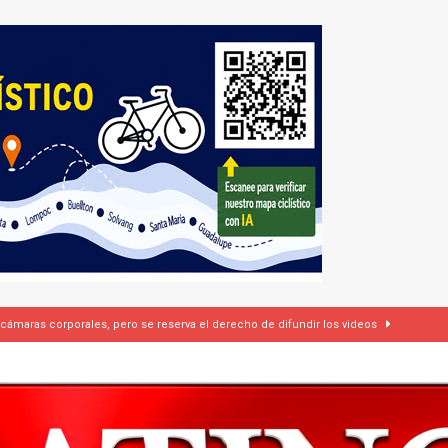
 cámaras corporales, pero se reserva el derecho de difundir los videos
dí firman pacto de defensa mutua ante escalada de tensiones en Oriente Medio