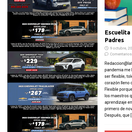
Escuelita
Padres
9 octubre, 2
Comentarios
Redaccion@lat
pandemia me 
ser flexible, to
corazón lleno d
Flexible porqu
los maestros 
aprendizaje en 
primero de no
Después, que