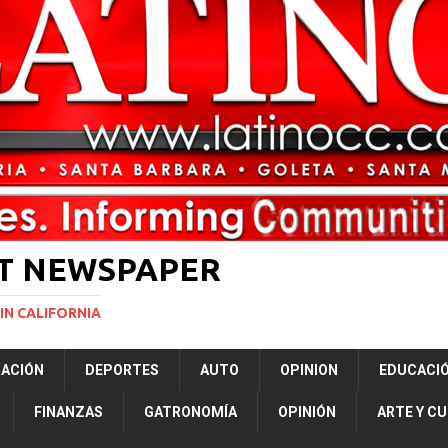
rasil 1 – Colombia 1
DEPORTE
ón a ley de Texas que permite a la policía detener a migrantes
ará la mayor nevada en lo que va del año en California
NACIONALES
Years to Life for Murdering Girlfriend in Front of Her Children
LOCAL
 décadas promete impulsar la investigación oceánica en EE. UU.
CIENCIA
ST NEWSPAPER
IN CALIFORNIA
RACIÓN
DEPORTES
AUTO
OPINION
EDUCACI
FINANZAS
GATRONOMÍA
OPINIÓN
ARTE Y C