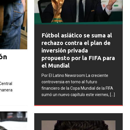
FIFA abr
Fútbol asiático se suma al
disciplin
rechazo contra el plan de
Argentina
inversión privada
s
incidente
ión
propuesto por la FIFA para
Mundial 
el Mundial
Por El Latino
Por El Latino Newsroom La creciente
una serie de p
controversia en torno al futuro
Central
contra la Asoc
financiero de la Copa Mundial de la FIFA
 manera
Argentino (AF
sumó un nuevo capítulo este viernes,
[...]
la selección 