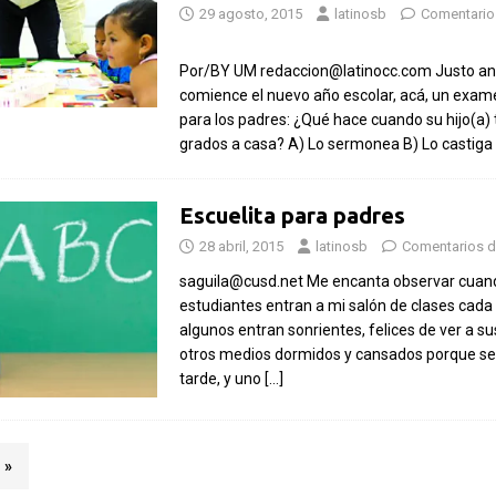
29 agosto, 2015
latinosb
Comentario
Por/BY UM redaccion@latinocc.com Justo an
comience el nuevo año escolar, acá, un exam
para los padres: ¿Qué hace cuando su hijo(a)
grados a casa? A) Lo sermonea B) Lo castiga
Escuelita para padres
28 abril, 2015
latinosb
Comentarios d
saguila@cusd.net Me encanta observar cuan
estudiantes entran a mi salón de clases cad
algunos entran sonrientes, felices de ver a su
otros medios dormidos y cansados porque s
tarde, y uno
[…]
»