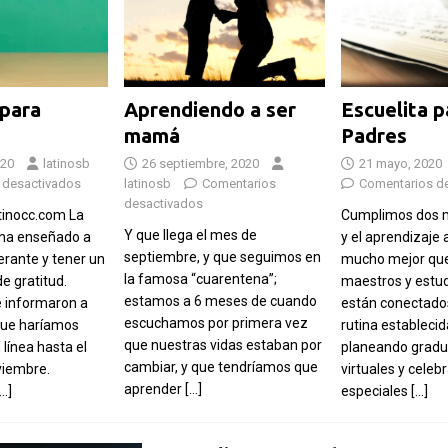
 para
Aprendiendo a ser
Escuelita p
mamá
Padres
020
latinosb
26 septiembre, 2020
21 mayo, 2020
 desactivados
latinosb
Comentarios
Comentarios d
desactivados
inocc.com La
Cumplimos dos 
Y que llega el mes de
ha enseñado a
y el aprendizaje 
septiembre, y que seguimos en
lerante y tener un
mucho mejor que
la famosa “cuarentena”;
e gratitud.
maestros y estud
estamos a 6 meses de cuando
e informaron a
están conectados
escuchamos por primera vez
que haríamos
rutina establecid
que nuestras vidas estaban por
línea hasta el
planeando gradu
cambiar, y que tendríamos que
viembre.
virtuales y celeb
aprender
[…]
[…]
especiales
[…]