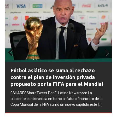
Prev
Next
FIFA abre expedientes disciplinarios
ious
contra Argentina tras los incidentes en
la final del Mundial 2026
0SHARESShareTweet Por El Latino Newsroom La FIFA
inició una serie de procesos disciplinarios contra la
Asociación del Fútbol Argentino (AFA), cuatro integrantes
de la selección
[...]