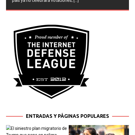
país ya no celebrará votaciones;
[...]
ENTRADAS Y PÁGINAS POPULARES