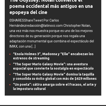
The Odyssey: Nolan convierte el
poema occidental más antiguo en una
epopeya del cine
0SHARESShareTweet Por Carlos
Hernándezredacción@latinocc.com Christopher Nolan,
una vez más nos muestra porque es uno de los mejores
directores de su generación porque nos regala una
adaptación monumental que combina el espectáculo del
IMAX, con una
[...]
“Enola Holmes 3”, Madonna y “Elle” encabezan los
estrenos de streaming
“The Super Mario Galaxy Movie”: una aventura
espacial que convierte la nostalgia en espectáculo
“The Super Mario Galaxy Movie” domina la taquilla
y consolida su éxito global con más de $629 millones
“Un poeta”: sátira amarga sobre el fracaso, el arte y
la impostura cultural